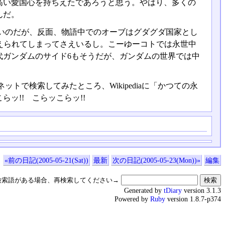
高い愛国心を持ちえたであろうと思う。やはり、多くの
んだ。
いのだが、反面、物語中でのオーブはグダグダ国家とし
に据えられてしまってさえいるし。こーゆーコトでは永世中
代ガンダムのサイド6もそうだが、ガンダムの世界では中
で検索してみたところ、Wikipediaに「かつての永
ッ!! こらッこらッ!!
«前の日記(2005-05-21(Sat))
最新
次の日記(2005-05-23(Mon))»
編集
検索語がある場合、再検索してください→
Generated by
tDiary
version 3.1.3
Powered by
Ruby
version 1.8.7-p374