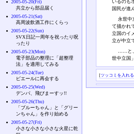
いるのも
2005-05-20(Fri)
共立から部品届く
国民が進
2005-05-21(Sat)
永世中
高周波飲酒工作にくらっ
て描かれ
2005-05-22(Sun)
立国のイ
SVX日記一周年を祝ったり呪
立が中立
ったり
……と
2005-05-23(Mon)
電子部品の整理に「超整理
世中立国
法」を適用してみる
2005-05-24(Tue)
[
ツッコミを入れ
ピエールに再会する
2005-05-25(Wed)
デンパ、飛びまーすッ!!
2005-05-26(Thu)
「ブルーちゃん」と「グリー
ンちゃん」を作り始める
2005-05-27(Fri)
小さな小さな小さな火星に乾