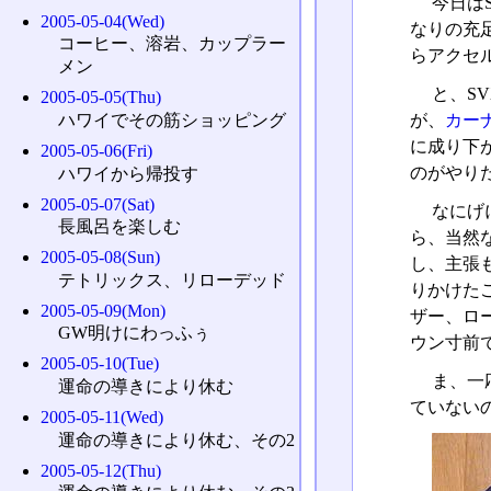
今日は
2005-05-04(Wed)
なりの充
コーヒー、溶岩、カップラー
らアクセ
メン
と、S
2005-05-05(Thu)
が、
カー
ハワイでその筋ショッピング
に成り下
2005-05-06(Fri)
のがやり
ハワイから帰投す
2005-05-07(Sat)
なにげ
長風呂を楽しむ
ら、当然
2005-05-08(Sun)
し、主張
テトリックス、リローデッド
りかけた
2005-05-09(Mon)
ザー、ロ
GW明けにわっふぅ
ウン寸前
2005-05-10(Tue)
ま、一
運命の導きにより休む
ていない
2005-05-11(Wed)
運命の導きにより休む、その2
2005-05-12(Thu)