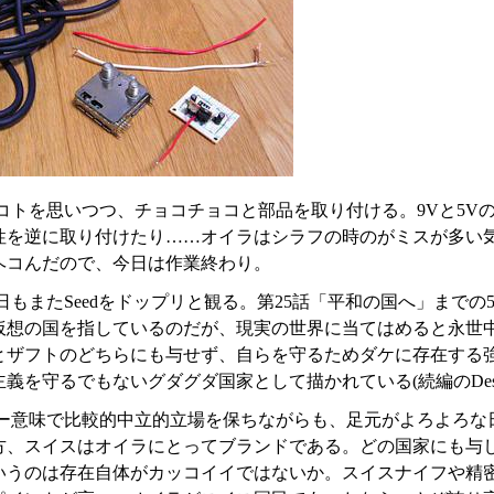
コトを思いつつ、チョコチョコと部品を取り付ける。9Vと5V
性を逆に取り付けたり……オイラはシラフの時のがミスが多い
ヘコんだので、今日は作業終わり。
日もまたSeedをドップリと観る。第25話「平和の国へ」まで
仮想の国を指しているのだが、現実の世界に当てはめると永世
とザフトのどちらにも与せず、自らを守るためダケに存在する
義を守るでもないグダグダ国家として描かれている(続編のDest
ー意味で比較的中立的立場を保ちながらも、足元がよろよろな
方、スイスはオイラにとってブランドである。どの国家にも与
いうのは存在自体がカッコイイではないか。スイスナイフや精