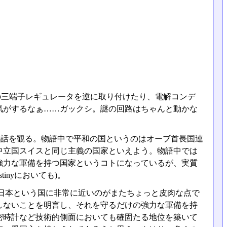
の三端子レギュレータを逆に取り付けたり、電解コンデ
気がするなぁ……ガックシ。謎の回路はちゃんと動かな
の5話を観る。物語中で平和の国というのはオーブ首長国連
中立国スイスと同じ主義の国家といえよう。物語中では
強力な軍備を持つ国家というコトになっているが、実質
inyにおいても)。
日本という国に非常に近いのがまたちょっと皮肉な点で
しないことを明言し、それを守るだけの強力な軍備を持
密時計など技術的側面においても確固たる地位を築いて