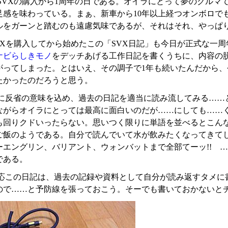
SVXの購入から1周年の日である。オイラにとって夢のクルマで
足感を味わっている。まぁ、新車から10年以上経つオンボロで
ルをガーンと踏むのも遠慮気味であるが、それはそれ、やっぱ
VXを購入してから始めたこの「SVX日記」も今日が正式な一
ナビらしきモノ
をデッチあげる工作日記を書くうちに、内容の
がってしまった。とはいえ、その調子で1年も続いたんだから
たかったのだろうと思う。
に反省の意味を込め、過去の日記を適当に読み流してみる……
ながらオイラにとっては最高に面白いのだが……にしても……くッ
も回りクドいったらない。思いつく限りに単語を並べるとこん
ご飯のようである。自分で読んでいて水が飲みたくなってきてし
ーエングリン、バリアント、ウォンバットまで全部てーッ!! 
である。
応この日記は、過去の記録や資料として自分が読み返すタメに
ので……と予防線を張っておこう。そーでも書いておかないと