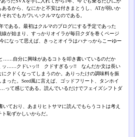
あったSVXを手に入れてから1年、今でも乗るたびにか
もあるから、なにかと不安は付きまとうし、ATが弱いか
りそれでもカワいいクルマなのである。
周年である。最初はクルマのブログにする予定であった
脱線が始まり、すっかりオイラが毎日クダを巻くページ
、今になって思えば、きっとオイラはハナっからこーゆー
と……自分に興味があるコトを叩き書いているのだか
……クドいッ!! クドすぎるッ!! なんだか文は長い
なにクドくなってしまうのか。ありったけの調味料を振
まった。Seed風に言えば、ゴッドフリート、タンホイ
……って感じである。読んでいるだけでフェイズシフトダ
書いており、あまりヒトサマに読んでもらうコトは考え
チト恥ずかしいからだ。