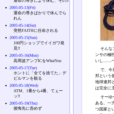
運命の導きにより休む、その3
2005-05-13(Fri)
運命の導きばかりで休んでら
れん
2005-05-14(Sat)
突然FAITHに任命される
2005-05-15(Sun)
100円ショップでイイガワ発
見!!
そんな
ンサの極
2005-05-16(Mon)
高周波アンプICをWhatYou
いし……
2005-05-17(Tue)
で、今
ホントに「全てを捨てた」デ
邦という
ビルマンを観る
地球連邦
2005-05-18(Wed)
は完全に主
ATM、1番から4番、てぇー
ッ!!
そーゆ
ある。一
2005-05-19(Thu)
後悔先に呑めず
つ国家と