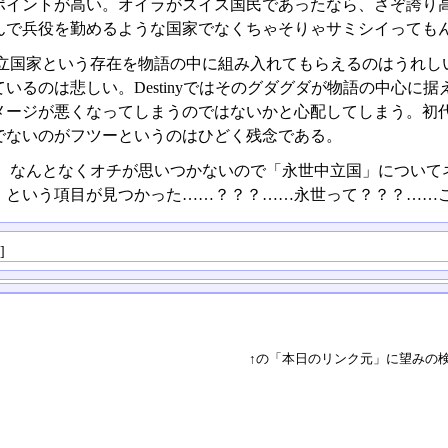
ポイントが高い。オイラがスイス国民であったなら、さぞ誇り
んで兵役を勤めるような国家でなくちゃそりゃサミシイっても
立国家という存在を物語の中に組み入れてもらえるのはうれし
ているのは悲しい。Destinyではそのグダグダが物語の中心
メージが悪くなってしまうのではないかと心配してしまう。初
でないのがフツーというのはひどく残念である。
、なんとなくオチが思いつかないので「永世中立国」についてネット
」という項目が見つかった……？？？……永世って？？？……こら
る
]
↑の「本日のリンク元」に望みの