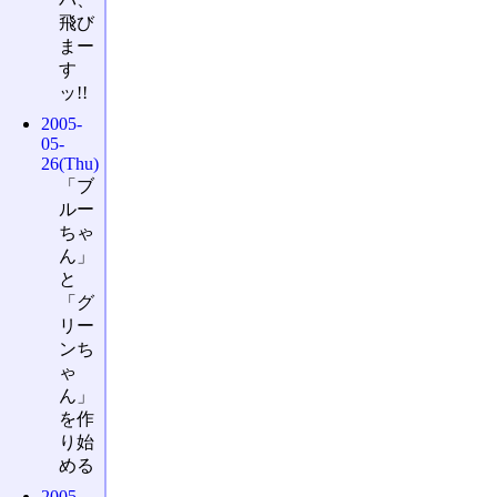
飛び
まー
す
ッ!!
2005-
05-
26(Thu)
「ブ
ルー
ちゃ
ん」
と
「グ
リー
ンち
ゃ
ん」
を作
り始
める
2005-