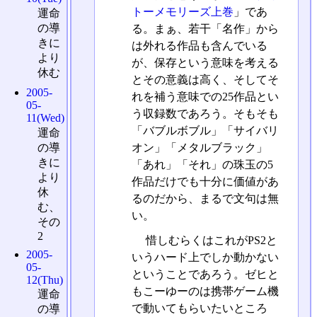
トーメモリーズ上巻
」であ
運命
の導
る。まぁ、若干「名作」から
きに
は外れる作品も含んでいる
より
が、保存という意味を考える
休む
とその意義は高く、そしてそ
2005-
れを補う意味での25作品とい
05-
う収録数であろう。そもそも
11(Wed)
「バブルボブル」「サイバリ
運命
オン」「メタルブラック」
の導
きに
「あれ」「それ」の珠玉の5
より
作品だけでも十分に価値があ
休
るのだから、まるで文句は無
む、
い。
その
2
惜しむらくはこれがPS2と
2005-
いうハード上でしか動かない
05-
ということであろう。ゼヒと
12(Thu)
もこーゆーのは携帯ゲーム機
運命
で動いてもらいたいところ
の導