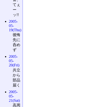
てぇ
ー
ッ!!
2005-
05-
19(Thu)
後悔
先に
呑め
ず
2005-
05-
20(Fri)
共立
から
部品
届く
2005-
05-
21(Sat)
高周