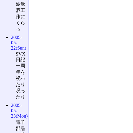
波飲
酒工
作に
くら
っ
2005-
05-
22(Sun)
SVX
日記
一周
年を
祝っ
たり
呪っ
たり
2005-
05-
23(Mon)
電子
部品