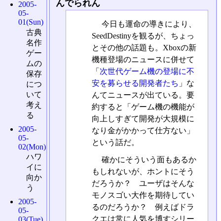
んでられん
2005-
05-
01(Sun)
今日も運命の導きにより、
古典
SeedDestinyを観るが、ちょっ
名作
とその他の話題も。Xboxの新
ゲー
機種登場のニュースに併せて
ムの
「
次世代ゲーム機の登場に不
保存
安を募らせる開発者たち
」な
につ
いて
んてニュースが出ている。要
考え
約すると「ゲーム機の機能が
る
向上しすぎて開発が大規模に
2005-
なり金がかかって仕方ない」
05-
という話だ。
02(Mon)
ハワ
確かにそういう面もあるか
イに
もしれないが、ホントにそう
向か
だろうか？ ユーザはそんな
う
モノスゴい大作を期待してい
2005-
るのだろうか？ 例えばドラ
05-
クエは常に人気を博すシリー
03(Tue)