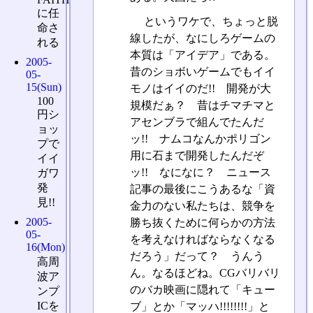
に任
というワケで、ちょっと脱
命さ
線したが、なにしろゲームの
れる
本質は「アイデア」である。
2005-
昔のショボいゲームでもイイ
05-
15(Sun)
モノはイイのだ!! 開発が大
100
規模だぁ？ 昔はチマチマと
円シ
アセンブラで組んでたんだ
ョッ
ッ!! ナムコなんかポリゴン
プで
用に石まで開発したんだぞ
イイ
ッ!! なになに？ ニュース
ガワ
発
記事の最後にこうあるな「資
見!!
金力のない私たちは、競争を
2005-
勝ち抜くために何らかの方法
05-
を考えなければならなくなる
16(Mon)
だろう」だって？ うんう
高周
ん。なるほどね。CGバリバリ
波ア
のバカ映画に隠れて「キュー
ンプ
ICを
ブ」とか「マッハ!!!!!!!!」と