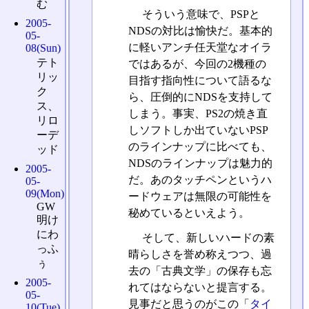
む
そういう意味で、PSPと
2005-
NDSの対比は愉快だ。基本的
05-
に軽いアンチ任天堂なオイラ
08(Sun)
テト
ではあるが、今回の2機種の
リッ
目指す指向性について語るな
ク
ら、圧倒的にNDSを支持して
ス、
しまう。事実、PS2の焼き直
リロ
しソフトしか出ていないPSP
ーデ
のラインナップに比べても、
ッド
NDSのラインナップは魅力的
2005-
だ。あのタッチペンというハ
05-
09(Mon)
ードウェアは無限の可能性を
GW
秘めているといえよう。
明け
にわ
そして、新しいハードの素
っふ
晴らしさを誉め称えつつ、過
ぅ
去の「古典文学」の保存も忘
2005-
れてはならないと提言する。
05-
見事だと思うのがこの「
タイ
10(Tue)