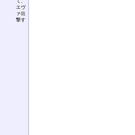
て、
エヴ
ァ出
撃す