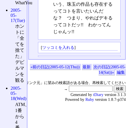
WhatYou
いう、珠玉の作品も存在する
2005-
ってコトを言いたいんだ
05-
な？ つまり、やればデキる
17(Tue)
ってコトだッ!! わかってん
ホン
じゃんッ!!
トに
「全
てを
[
ツッコミを入れる
]
捨て
た」
デビ
«前の日記(2005-05-12(Thu))
最新
次の日記(2005-05-
ルマ
14(Sat))»
編集
ンを
観る
↑の「本日のリンク元」に望みの検索語がある場合、再検索してください
2005-
→
05-
Generated by
tDiary
version 3.1.3
18(Wed)
Powered by
Ruby
version 1.8.7-p374
ATM、
1番
から
4
番、