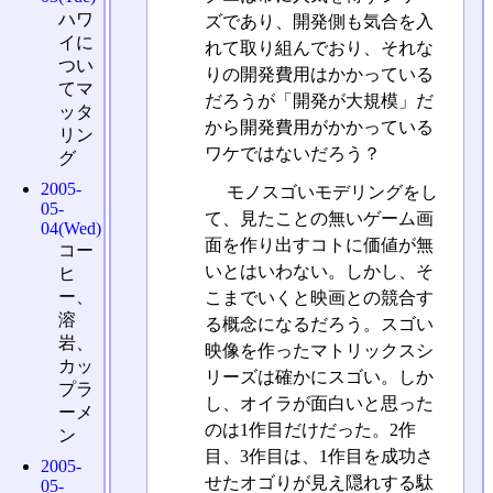
ハワ
ズであり、開発側も気合を入
イに
れて取り組んでおり、それな
つい
りの開発費用はかかっている
てマ
だろうが「開発が大規模」だ
ッタ
から開発費用がかかっている
リン
ワケではないだろう？
グ
2005-
モノスゴいモデリングをし
05-
て、見たことの無いゲーム画
04(Wed)
面を作り出すコトに価値が無
コー
いとはいわない。しかし、そ
ヒ
ー、
こまでいくと映画との競合す
溶
る概念になるだろう。スゴい
岩、
映像を作ったマトリックスシ
カッ
リーズは確かにスゴい。しか
プラ
し、オイラが面白いと思った
ーメ
のは1作目だけだった。2作
ン
目、3作目は、1作目を成功さ
2005-
せたオゴりが見え隠れする駄
05-