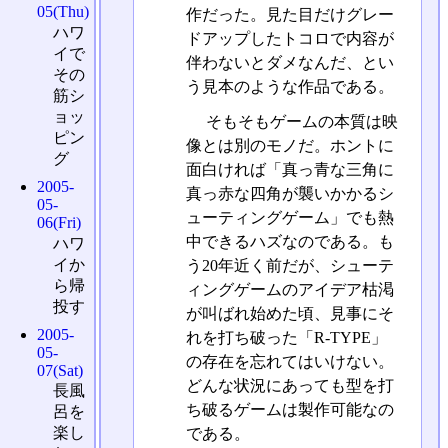
05(Thu)
作だった。見た目だけグレー
ハワ
ドアップしたトコロで内容が
イで
伴わないとダメなんだ、とい
その
う見本のような作品である。
筋シ
ョッ
そもそもゲームの本質は映
ピン
像とは別のモノだ。ホントに
グ
面白ければ「真っ青な三角に
2005-
真っ赤な四角が襲いかかるシ
05-
ューティングゲーム」でも熱
06(Fri)
中できるハズなのである。も
ハワ
イか
う20年近く前だが、シューテ
ら帰
ィングゲームのアイデア枯渇
投す
が叫ばれ始めた頃、見事にそ
2005-
れを打ち破った「R-TYPE」
05-
の存在を忘れてはいけない。
07(Sat)
どんな状況にあっても型を打
長風
ち破るゲームは製作可能なの
呂を
楽し
である。