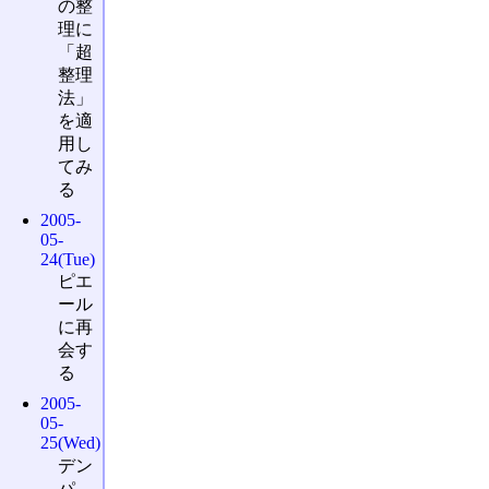
の整
理に
「超
整理
法」
を適
用し
てみ
る
2005-
05-
24(Tue)
ピエ
ール
に再
会す
る
2005-
05-
25(Wed)
デン
パ、