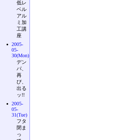
低レ
ベル
アル
ミ加
工講
座
2005-
05-
30(Mon)
デン
パ、
再
び、
出る
ッ!!
2005-
05-
31(Tue)
フタ
閉ま
っ