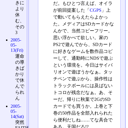
きに
だ。もひとつ言えば、オイラ
より
が前回提案した「
CGPS
」上
休
で動いてもらえたらよかっ
む、
た。メディアはSDカードかな
その
んかで、当然コピーフリー。
3
思い浮かべて欲しい。家の
2005-
PS2で遊んでから、SDカード
05-
13(Fri)
に好きなゲームを数作品コピ
運命
ーして、通勤時にNDSで遊ぶ
の導
という環境を。今日はサイバ
きば
リオンで遊ぼうかなぁ。タッ
かり
チペンで遊ぶから、操作性は
で休
トラックボールには及ばない
んで
られ
トコロが残念だなぁ。あ、そ
ん
ーだ。帰りに秋葉で2GのSD
カードでも買うか。上巻と下
2005-
05-
巻の50作品を全部入れられた
14(Sat)
ら便利だしね……てな具合で
突然
ある。天国だろ!?
FAITH