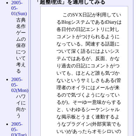
「超整理法」を適用してみる
2005-
05-
01(Sun)
このSVX日記が利用してい
古典
るBlogシステムであるtDiaryは
名作
各日付の日記エントリに対し
ゲー
コメントがつけられるように
ムの
なっている。関連する話題に
保存
ついて深く語るにはよいシス
につ
いて
テムではあるが、反面、かな
考え
り過去の日記にコメントがつ
る
いても、ほとんど誰も気づか
2005-
ないというサミしさもある(管
05-
理者のオイラにはメールが来
02(Mon)
るので気づくようになってい
ハワ
るが)。そーゆー意味からする
イに
向か
と、いわゆるシーケンシャル
う
な掲示板とうまく連動するよ
うなプラグイン(外部実装でも
2005-
05-
いい)があったらオモシロいの
03(Tue)