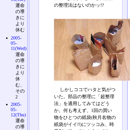
の整理法はないのかッ!?
運命
の導
きに
より
休む
2005-
05-
11(Wed)
運命
の導
きに
より
休
む、
しかしココでハタと気がつ
その
いた。部品の整理に「超整理
2
法」を適用してみてはどう
2005-
05-
か。何も考えず、1回の買い
12(Thu)
物をひとつの紙袋(秋月名物の
運命
紙袋がイイ!!)にツッコみ、時
の導