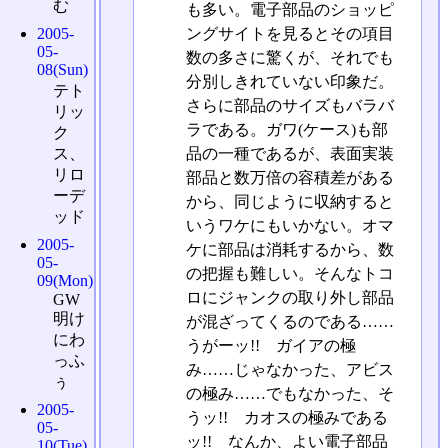
む
も多い。電子部品のショッピ
ングサイトを見るとその項目
2005-
05-
数の多さに驚くが、それでも
08(Sun)
分別しきれていない印象だ。
テト
さらに部品のサイズもバラバ
リッ
ラである。ガワ(ケース)も部
ク
ス、
品の一種であるが、表面実装
リロ
部品と数万倍の容積差がある
ーデ
から、同じように収納すると
ッド
いうワケにもいかない。オマ
2005-
ケに部品は消耗するから、数
05-
の把握も難しい。そんなトコ
09(Mon)
ロにジャンクの取り外し部品
GW
明け
が混ざってくるのである……
にわ
うがーッ!! ガイアの極
っふ
み……じゃなかった、アビス
ぅ
の極み……でもなかった、そ
2005-
うッ!! カオスの極みである
05-
ッ!! なんか、よい電子部品
10(Tue)