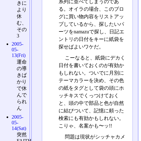
系列に並べてしまうのであ
きに
る。オイラの場合、このブロ
より
休
グに買い物内容をリストアッ
む、
プしているから、探したいパ
その
ーツをnamazuで探し、日記エ
3
ントリの日付をキーに紙袋を
2005-
探せばよいワケだ。
05-
13(Fri)
こーなると、紙袋にデカく
運命
日付を書いておくのが有効か
の導
もしれない。ついでに月別に
きば
テーマカラーを決め、その色
かり
の紙をタグとして袋の頭にホ
で休
んで
ッチキスでくっつけておく
られ
と、頭の中で部品と色が自然
ん
に結びついて、記憶に頼った
2005-
検索にも有効かもしれない。
05-
こりゃ、名案かも〜ッ!!
14(Sat)
突然
問題は現状がシッチャカメ
FAITH