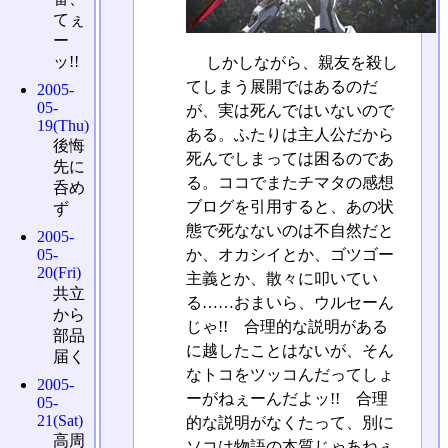
てぇ
ー
ッ!!
しかしながら、親友を殺し
てしまう展開ではあるのだ
2005-
05-
が、実は死んではいないので
19(Thu)
ある。ふたりは主人公だから
後悔
死んでしまっては困るのであ
先に
る。ココでまたチマタの感想
呑め
ブログを引用すると、あの状
ず
態で死なないのは不自然だと
2005-
05-
か、オカシイとか、ゴツゴー
20(Fri)
主義とか、散々に叩いてい
共立
る……おまいら、ウルセーん
から
じゃ!! 合理的な説明がある
部品
に越したことはないが、そん
届く
なトコをツッコんだってしょ
2005-
ーがねぇーんだよッ!! 合理
05-
21(Sat)
的な説明がなくたって、別に
高周
ソコは物語の本質じゃあねぇ