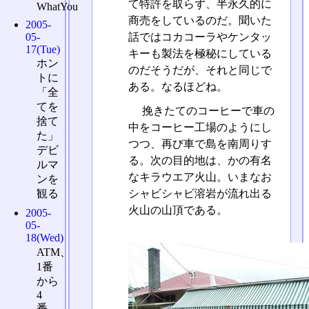
て特許を取らず、半永久的に
WhatYou
商売をしているのだ。聞いた
2005-
05-
話ではコカコーラやケンタッ
17(Tue)
キーも製法を極秘にしている
ホン
のだそうだが、それと同じで
トに
ある。なるほどね。
「全
てを
挽きたてのコーヒーで車の
捨て
中をコーヒー工場のようにし
た」
つつ、再び車で島を南周りす
デビ
る。次の目的地は、かの有名
ルマ
なキラウエア火山。いまなお
ンを
観る
シャビシャビ溶岩が流れ出る
火山の山頂である。
2005-
05-
18(Wed)
ATM、
1番
から
4
番、