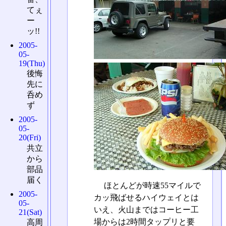
てぇ
ー
ッ!!
2005-
05-
19(Thu)
後悔
先に
呑め
ず
2005-
05-
20(Fri)
共立
から
部品
届く
ほとんどが時速55マイルで
2005-
カッ飛ばせるハイウェイとは
05-
いえ、火山まではコーヒー工
21(Sat)
場からは2時間タップリと要
高周