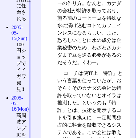
ーの作り方。なんと、カナダ
に任
の会社が特許を取っており、
命さ
煎る前のコーヒー豆を特殊な
れる
水に漬け込むコトでカフェイ
2005-
ンレスになるらしい。また、
05-
15(Sun)
恐ろしいことに水の成分は企
100
業秘密のため、わざわざカナ
円シ
ダまで豆を送る必要があるの
ョッ
だそうだ。くわー。
プで
イイ
コーチは便宜上「特許」と
ガワ
いう言葉を使っていたが、お
発
そらくそのカナダの会社は特
見!!
許を取っていないとオイラは
2005-
推測した。というのも「特
05-
16(Mon)
許」とは、技術を開示するコ
高周
トを引き換えに、一定期間独
波ア
占的に料金を徴収できるシス
ンプ
テムである。この会社は敢え
ICを