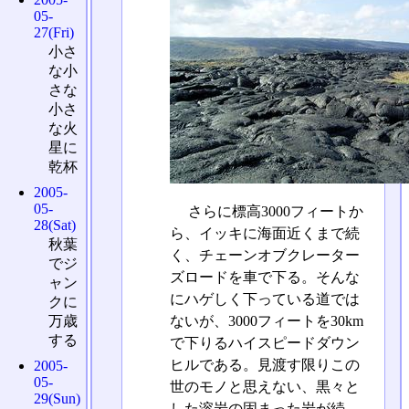
05-
27(Fri)
小さ
な小
さな
小さ
な火
星に
乾杯
2005-
05-
さらに標高3000フィートか
28(Sat)
ら、イッキに海面近くまで続
秋葉
く、チェーンオブクレーター
でジ
ズロードを車で下る。そんな
ャン
にハゲしく下っている道では
クに
ないが、3000フィートを30km
万歳
する
で下りるハイスピードダウン
ヒルである。見渡す限りこの
2005-
05-
世のモノと思えない、黒々と
29(Sun)
した溶岩の固まった岩が続