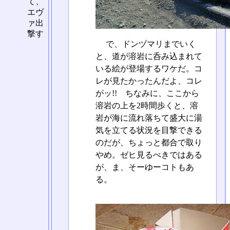
て、
エヴ
ァ出
撃す
で、ドンヅマリまでいく
と、道が溶岩に呑み込まれて
いる絵が登場するワケだ。コ
レが見たかったんだよ、コレ
がッ!! ちなみに、ここから
溶岩の上を2時間歩くと、溶
岩が海に流れ落ちて盛大に湯
気を立てる状況を目撃できる
のだが、ちょっと都合で取り
やめ。ゼヒ見るべきではある
が、ま、そーゆーコトもあ
る。