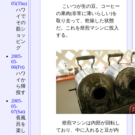
05(Thu)
こいつが生の豆。コーヒー
ハワ
の果肉(非常に薄いらしい)を
イで
取り去って、乾燥した状態
その
だ。これを焙煎マシンに投入
筋シ
ョッ
する。
ピン
グ
2005-
05-
06(Fri)
ハワ
イか
ら帰
投す
2005-
05-
07(Sat)
長風
焙煎マシンは内部が回転し
呂を
ており、中に入れると豆が内
楽し