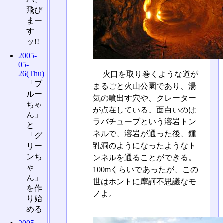
飛び
まー
す
ッ!!
2005-
05-
26(Thu)
火口を取り巻くような道が
「ブ
まるごと火山公園であり、湯
ルー
気の噴出す穴や、クレーター
ちゃ
が点在している。面白いのは
ん」
ラバチューブという溶岩トン
と
ネルで、溶岩が通った後、鍾
「グ
乳洞のようになったようなト
リー
ンち
ンネルを通ることができる。
ゃ
100mくらいであったが、この
ん」
世はホントに摩訶不思議なモ
を作
ノよ。
り始
める
2005-