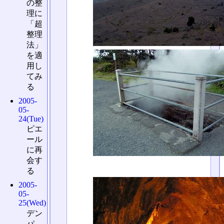
の整
理に
「超
整理
法」
を適
用し
てみ
る
2005-
05-
24(Tue)
ピエ
ール
に再
会す
る
2005-
05-
25(Wed)
デン
パ、