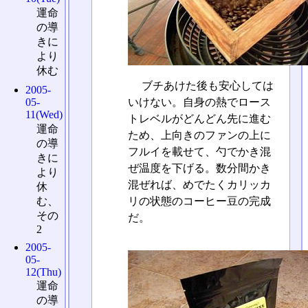
運命
の導
きに
より
休む
ブチあけた後も安心しては
2005-
05-
いけない。自身の熱でロース
11(Wed)
トレベルがどんどん先に進む
運命
ため、上向きのファンの上に
の導
フルイを載せて、勺でかき混
きに
ぜ温度を下げる。数分間かき
より
混ぜれば、めでたくカリッカ
休
む、
リの状態のコーヒー豆の完成
その
だ。
2
2005-
05-
12(Thu)
運命
の導