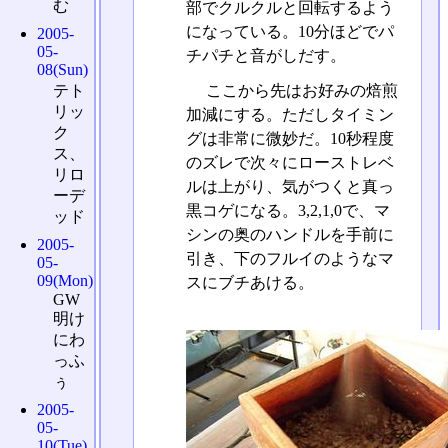
む
部でクルクルと回転するよう
になっている。10分ほどでパ
2005-
05-
チパチと音がしだす。
08(Sun)
テト
ここから先はお好みの焙煎
リッ
加減にする。ただしタイミン
ク
グは非常に微妙だ。10秒程度
ス、
のズレで次々にローストレベ
リロ
ルは上がり、気がつくと真っ
ーデ
黒コゲになる。3,2,1,0で、マ
ッド
シンの奥のハンドルを手前に
2005-
引き、下のフルイのようなマ
05-
09(Mon)
スにブチあける。
GW
明け
にわ
っふ
ぅ
2005-
05-
10(Tue)