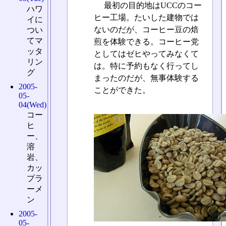
最初の目的地はUCCのコー
ハワ
ヒー工場。たいした建物では
イに
ないのだが、コーヒー豆の焙
つい
てマ
煎を体験できる。コーヒー党
ッタ
としてはゼヒやってみなくて
リン
は。特に予約もなく行ってし
グ
まったのだが、無事体験する
2005-
ことができた。
05-
04(Wed)
コー
ヒ
ー、
溶
岩、
カッ
プラ
ーメ
ン
2005-
05-