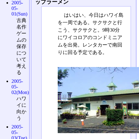
ップラーメン
2005-
05-
01(Sun)
はいはい、今日はハワイ島
古典
を一周である。サクサクと行
名作
こう、サクサクと。9時30分
ゲー
にワイコロアのコンドミニア
ムの
ムを出発。レンタカーで南回
保存
りに回る予定である。
につ
いて
考え
る
2005-
05-
02(Mon)
ハワ
イに
向か
う
2005-
05-
03(Tue)