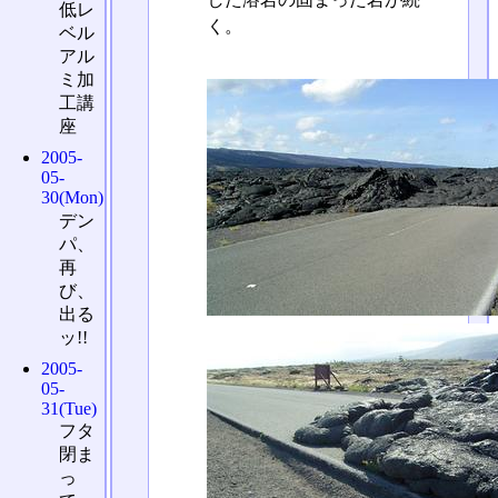
低レ
く。
ベル
アル
ミ加
工講
座
2005-
05-
30(Mon)
デン
パ、
再
び、
出る
ッ!!
2005-
05-
31(Tue)
フタ
閉ま
っ