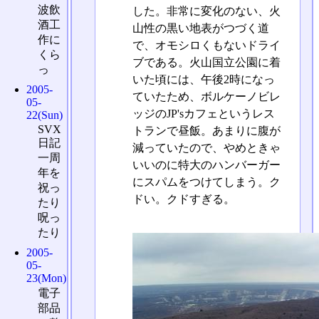
波飲
した。非常に変化のない、火
酒工
山性の黒い地表がつづく道
作に
で、オモシロくもないドライ
くら
ブである。火山国立公園に着
っ
いた頃には、午後2時になっ
2005-
ていたため、ボルケーノビレ
05-
ッジのJP'sカフェというレス
22(Sun)
SVX
トランで昼飯。あまりに腹が
日記
減っていたので、やめときゃ
一周
いいのに特大のハンバーガー
年を
にスパムをつけてしまう。ク
祝っ
ドい。クドすぎる。
たり
呪っ
たり
2005-
05-
23(Mon)
電子
部品