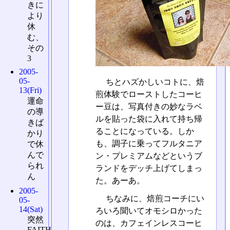
きに
より
休
む、
その
3
2005-
05-
ちとハズかしいコトに、焙
13(Fri)
煎体験でローストしたコーヒ
運命
ー豆は、写真付きの妙なラベ
の導
ルを貼った袋に入れて持ち帰
きば
ることになっている。しか
かり
も、調子に乗ってフルタニア
で休
んで
ン・プレミアムなどというブ
られ
ランドをデッチ上げてしまっ
ん
た。あーあ。
2005-
ちなみに、焙煎コーチにい
05-
14(Sat)
ろいろ聞いてオモシロかった
突然
のは、カフェインレスコーヒ
FAITH