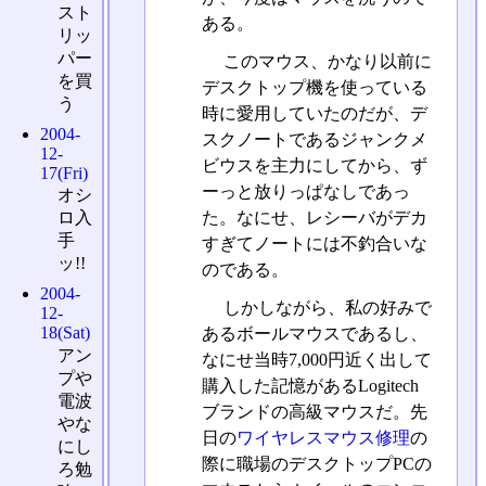
スト
ある。
リッ
パー
このマウス、かなり以前に
を買
デスクトップ機を使っている
う
時に愛用していたのだが、デ
2004-
スクノートであるジャンクメ
12-
ビウスを主力にしてから、ず
17(Fri)
ーっと放りっぱなしであっ
オシ
ロ入
た。なにせ、レシーバがデカ
手
すぎてノートには不釣合いな
ッ!!
のである。
2004-
しかしながら、私の好みで
12-
18(Sat)
あるボールマウスであるし、
アン
なにせ当時7,000円近く出して
プや
購入した記憶があるLogitech
電波
ブランドの高級マウスだ。先
やな
日の
ワイヤレスマウス修理
の
にし
際に職場のデスクトップPCの
ろ勉