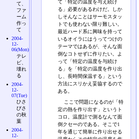
て「特定の温度を与え続け
て、
る」必要があるわけだ。しか
ファ
ーム
しそんなことはサーモスタッ
作っ
トでも使わない限り難しい。
て
最近ハード系に興味を持って
2004-
いるオイラにはうってつけの
12-
テーマではあるが、そんな面
06(Mon)
倒なコトせずに作りたい。よ
テレ
って「特定の温度を与続け
ビ、
る」を「特定の温度を作り出
壊れ
る
し、長時間保温する」という
方法にスリかえ妥協するので
2004-
12-
ある。
07(Tue)
ひさ
ここで問題になるのが「特
びさ
定の熱を作り出す」というト
の秋
コロ。温度計で測るなんて面
葉
倒クセーのである。そこで1
2004-
年を通じて簡単に作り出せる
12-