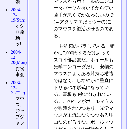
マウスからホイールのエンコ
強
ーダパーツを抜いてから使い
2004-
12-
勝手が悪くてかなわないので
19(Sun)
(←アタリマエだっつーの)こ
オシ
のマウスを復活させるのであ
ロ発
る。
動
ッ!!
お約束のバラしである。確
2004-
かに7,000円するだけあって、
12-
スゴイ部品数だ。ホイールも
20(Mon)
光学エンコーダだし、安物の
お食
マウスによくある片持ち構造
事会
ではなく、しなやかに垂直に
2004-
下りるバネ形式になってい
12-
21(Tue)
る。基板も3枚に分かれてい
マウ
る。このヘンがボールマウス
ス、
が敬遠されつつあり、光学マ
ジャ
ウスが主流になりつつある理
ブジ
由なのだろうな。ボールマウ
ャブ
スだとマウスの形状からして