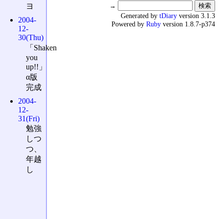
→
ヨ
Generated by
tDiary
version 3.1.3
2004-
Powered by
Ruby
version 1.8.7-p374
12-
30(Thu)
「Shaken
you
up!!」
α版
完成
2004-
12-
31(Fri)
勉強
しつ
つ、
年越
し