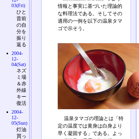
03(Fri)
情報と事実に基づいた理論的
ひと
な料理法である。そしてその
昔前
適用の一例を以下の温泉タマ
の自
ゴで示そう。
分を
振り
返る
2004-
12-
04(Sat)
ネズ
ミ場
＆赤
外線
キー
復活
2004-
12-
温泉タマゴの理論とは「特
05(Sun)
定の温度では黄身は白身より
灯油
早く凝固する」である。よっ
買っ