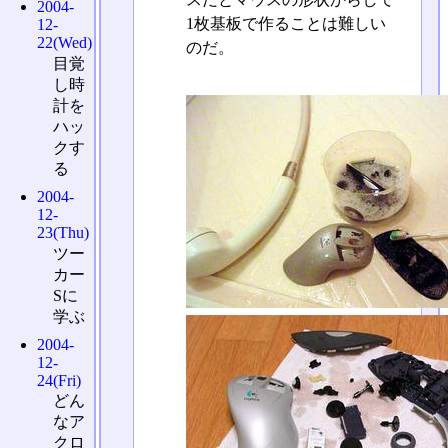
2004-
1枚基板で作ることは難しい
12-
22(Wed)
のだ。
目覚
し時
計を
ハッ
クす
る
2004-
12-
23(Thu)
ツー
カー
Sに
学ぶ
2004-
12-
24(Fri)
どん
なア
クロ