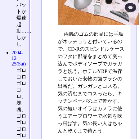
バッ
トか
爆速
起
動……
両脇のゴムの部品には手垢
しか
がネッチョリと付いているの
し
で、CD-Rのスピンドルケース
2004-
のフタに部品をまとめて突っ
12-
込んでボディソープでガラガ
25(Sat)
ゴロ
ラと洗う。ホテルYRPで温存
ゴロ
しておいた安物の歯ブラシの
ゴロ
出番だ。ガシガシとコスる。
ゴ
気の済むまでコスったら、キ
ロ、
ッチンペーパの上で乾かす。
塊
気の短いオイラはカメラに使
魂、
ゴロ
うエアーブロワーで水気を吹
ゴロ
っ飛ばす。気の長い人はちゃ
ゴロ
んと乾くまで待とう。
ゴロ