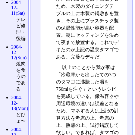
2004-
ため、木製のダイニングテー
12-
11(Sat)
ブルの上に木製の鍋敷きを置
テレ
き、その上にプラスチック製
ビ修
の保温性能が高い容器を配
理・
置。朝にセッティングを決め
後編
て夜まで放置する。これでデ
2004-
キたのが上記の温泉タマゴで
12-
ある。完璧なデキだ。
12(Sun)
焼肉
以上のことから我が家は
を食
「冷蔵庫から出したての3つ
うの
のタマゴに沸騰した湯を
であ
750mlを注ぐ」というレシピ
る
を完成している。保温容器や
2004-
12-
周辺環境の違いは誤差となる
13(Mon)
ため、マネする人は上記の計
どひ
算方法を考慮の上、考慮の
ょ〜
上、熟慮の上、試行錯誤して
2004-
欲しい。できれば、タマゴの
12-