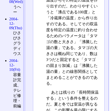
温度からその特定の温度を作
08(Wed)
り出すのだ。わかりやすくい
うへ
ー
うと「沸点である100度」と
「冷蔵庫の温度」から作り出
2004-
12-
すのである。そしてその双温
09(Thu)
度を特定の温度に釣り合わせ
ひさ
るためのパラメータは「タマ
びさ
ゴの数と大きさ」「沸騰した
グラ
湯の量」である。タマゴの大
ディ
きさは概ね同じであり、数は
ウス
3つだと固定すると「タマゴ
2004-
12-
の固まり加減」は「沸騰した
10(Fri)
湯の量」との線形関係として
容量
まとめることができるのであ
計完
る。
成、
テレ
あとは残りの「長時間保温
ビ修
する」という条件を整えるの
理・
だ。夏と冬では室温が異なる
前編
が、この影響を最小限にする