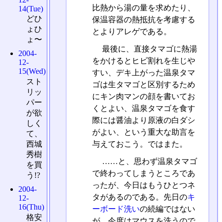
比熱から湯の量を求めたり、
14(Tue)
どひ
保温容器の熱抵抗を考慮する
ょひ
とよりアレゲである。
ょ〜
最後に、直接タマゴに熱湯
2004-
をかけるとヒビ割れを生じや
12-
15(Wed)
すい、デキ上がった温泉タマ
スト
ゴは生タマゴと区別するため
リッ
にキン肉マンの顔を書いてお
パー
くとよい、温泉タマゴを食す
が欲
際には醤油より原液の白ダシ
しく
がよい、という重大な助言を
て、
与えておこう。ではまた。
西城
秀樹
……と、思わず温泉タマゴ
を買
で終わってしまうところであ
う!?
ったが、今日はもうひとつネ
2004-
タがあるのである。先日の
キ
12-
16(Thu)
ーボード洗い
の続編ではない
格安
が、今度はマウスを洗うので