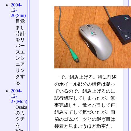
2004-
12-
26(Sun)
目覚
まし
時計
をリ
バー
スエ
ンジ
ニア
リン
グす
で、組み上げる。特に前述
る
のホイール部分の構造は凝っ
2004-
ているので、組み上げるのに
12-
試行錯誤してしまったが、無
27(Mon)
事完成した。散々バラして再
Osaka
組み立てして気づいたが、両
のカ
タチ
脇のゴムパーツとの継ぎ目は
を
接着と見まごうほど緻密だ。
Win