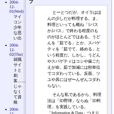
ブ
2004-
12-
01(Wed)
とーとつだが、オイラはほ
マイ
んの少しだが料理する。ま、
コン
料理といっても概ね「1パス
少年
か2パス」で終わる程度のも
な思
のがほとんどではある。うど
い出
んを「茹でる」とか、スパゲ
2004-
ティを「茹でて、絡める」と
12-
02(Thu)
いう程度だ。しかし、うどん
就職
やスパゲティはコシや歯ごた
サイ
えが命。茹で加減には秒単位
トと
でコダわっている。反面、ツ
刺
ユや具にはぜ〜んぜんコダわ
客……
らない。
じゃ
なく
そんな私であるから、料理
て資
法は「ID野球」ならぬ「ID料
格
理」を実践している。
2004-
「Information & Data」つまり
12-