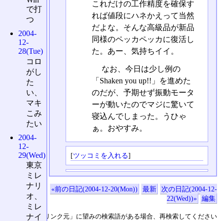
これだけの工作精度を確保す
で打
れば値段にハネかえって当然
つ
だよな。そんな高級品が新品
2004-
同様のペッカペッカに復活し
12-
28(Tue)
た。あー、気持ちイイ。
コロ
なお、今日は少し例の
がし
「Shaken you up!!」を進めた
た
のだが、予期せず振動モータ
い、
マキ
ーが動いたのでマジに驚いて
こみ
寝込んでしまった。うひゃ
たい
ぁ。おやすみ。
2004-
12-
29(Wed)
[
ツッコミを入れる
]
東京
ミレ
ナリ
«前の日記(2004-12-20(Mon))
最新
次の日記(2004-12-
オ、
22(Wed))»
編集
ミレ
↑の「本日のリンク元」に望みの検索語がある場合、再検索してください
ナイ