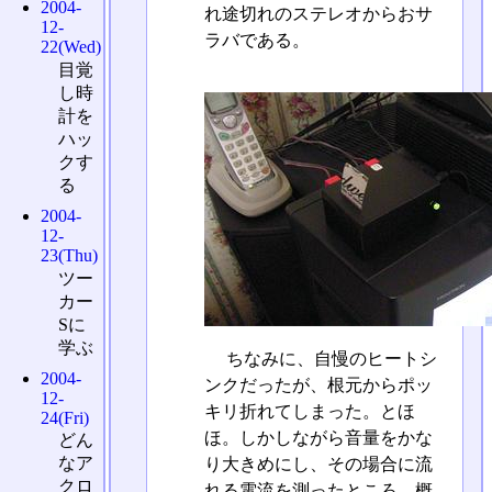
2004-
れ途切れのステレオからおサ
12-
ラバである。
22(Wed)
目覚
し時
計を
ハッ
クす
る
2004-
12-
23(Thu)
ツー
カー
Sに
学ぶ
ちなみに、自慢のヒートシ
2004-
ンクだったが、根元からポッ
12-
キリ折れてしまった。とほ
24(Fri)
ほ。しかしながら音量をかな
どん
なア
り大きめにし、その場合に流
クロ
れる電流を測ったところ、概