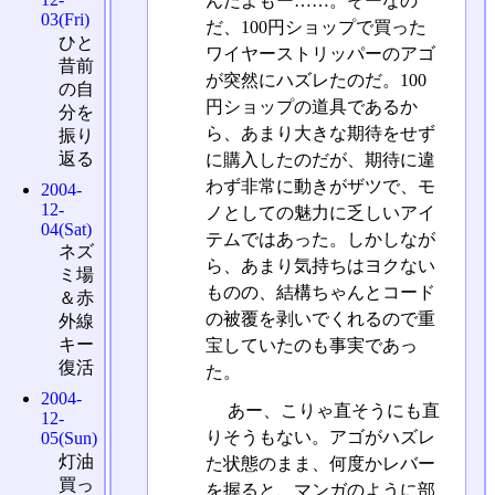
んだよもー……。そーなの
03(Fri)
だ、100円ショップで買った
ひと
ワイヤーストリッパーのアゴ
昔前
が突然にハズレたのだ。100
の自
円ショップの道具であるか
分を
ら、あまり大きな期待をせず
振り
返る
に購入したのだが、期待に違
わず非常に動きがザツで、モ
2004-
12-
ノとしての魅力に乏しいアイ
04(Sat)
テムではあった。しかしなが
ネズ
ら、あまり気持ちはヨクない
ミ場
ものの、結構ちゃんとコード
＆赤
の被覆を剥いでくれるので重
外線
キー
宝していたのも事実であっ
復活
た。
2004-
あー、こりゃ直そうにも直
12-
りそうもない。アゴがハズレ
05(Sun)
灯油
た状態のまま、何度かレバー
買っ
を握ると、マンガのように部