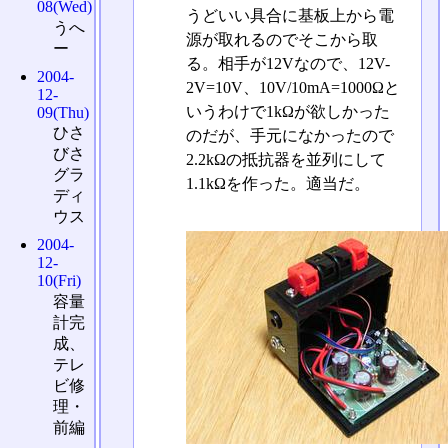
08(Wed)
うどいい具合に基板上から電
うへ
源が取れるのでそこから取
ー
る。相手が12Vなので、12V-
2004-
2V=10V、10V/10mA=1000Ωと
12-
いうわけで1kΩが欲しかった
09(Thu)
ひさ
のだが、手元になかったので
びさ
2.2kΩの抵抗器を並列にして
グラ
1.1kΩを作った。適当だ。
ディ
ウス
2004-
12-
10(Fri)
容量
計完
成、
テレ
ビ修
理・
前編