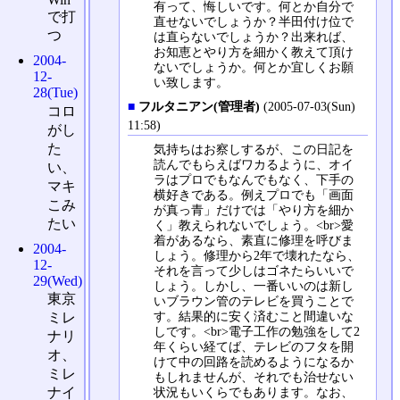
有って、悔しいです。何とか自分で
で打
直せないでしょうか？半田付け位で
つ
は直らないでしょうか？出来れば、
お知恵とやり方を細かく教えて頂け
2004-
ないでしょうか。何とか宜しくお願
12-
い致します。
28(Tue)
■
フルタニアン(管理者)
(2005-07-03(Sun)
コロ
11:58)
がし
た
気持ちはお察しするが、この日記を
読んでもらえばワカるように、オイ
い、
ラはプロでもなんでもなく、下手の
マキ
横好きである。例えプロでも「画面
こみ
が真っ青」だけでは「やり方を細か
たい
く」教えられないでしょう。<br>愛
着があるなら、素直に修理を呼びま
2004-
しょう。修理から2年で壊れたなら、
12-
それを言って少しはゴネたらいいで
29(Wed)
しょう。しかし、一番いいのは新し
東京
いブラウン管のテレビを買うことで
す。結果的に安く済むこと間違いな
ミレ
しです。<br>電子工作の勉強をして2
ナリ
年くらい経てば、テレビのフタを開
オ、
けて中の回路を読めるようになるか
ミレ
もしれませんが、それでも治せない
状況もいくらでもあります。なお、
ナイ