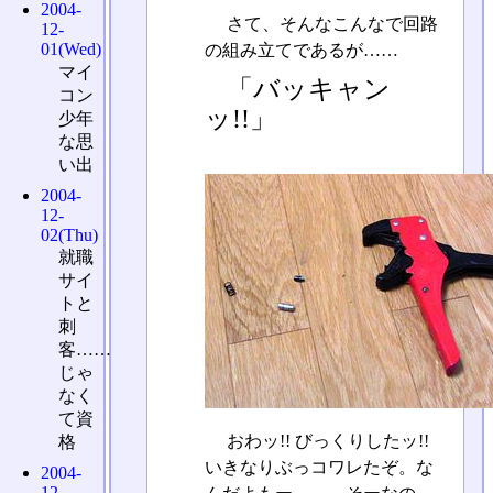
2004-
さて、そんなこんなで回路
12-
01(Wed)
の組み立てであるが……
マイ
「バッキャン
コン
ッ!!」
少年
な思
い出
2004-
12-
02(Thu)
就職
サイ
トと
刺
客……
じゃ
なく
て資
おわッ!! びっくりしたッ!!
格
いきなりぶっコワレたぞ。な
2004-
12-