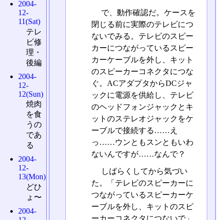
2004-
で、動作確認だ。ケースを
12-
11(Sat)
閉じる前に実際のテレビにつ
テレ
ないでみる。テレビのスピー
ビ修
カーにつながっているスピー
理・
カーケーブルを外し、キット
後編
のスピーカーコネクタにつな
2004-
ぐ。ACアダプタからDCジャ
12-
12(Sun)
ックに電源を供給し、テレビ
焼肉
のヘッドフォンジャックとキ
を食
ットのステレオジャックをケ
うの
ーブルで接続する……え
であ
っ……ウンともスンともいわ
る
ないんですが……なんで？
2004-
12-
しばらくしてから気づい
13(Mon)
た。「テレビのスピーカーに
どひ
つながっているスピーカーケ
ょ〜
ーブルを外し、キットのスピ
2004-
ーカーコネクタにつないで」
12-