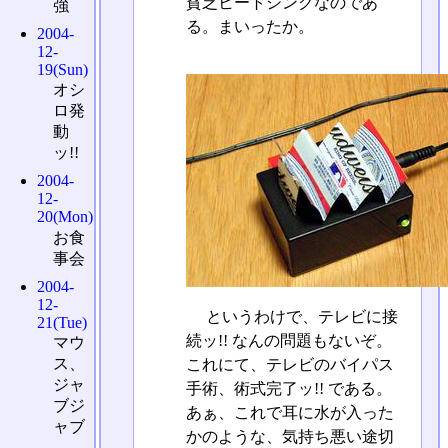
貧乏ヒートシンクなのであ
強
る。まいったか。
2004-
12-
19(Sun)
オシ
ロ発
動
ッ!!
2004-
12-
20(Mon)
お食
事会
2004-
12-
というわけで、テレビに接
21(Tue)
続ッ!! なんの問題もないぞ。
マウ
ス、
これにて、テレビのバイパス
ジャ
手術、術式完了ッ!! である。
ブジ
あぁ、これで耳に水が入った
ャブ
かのような、気持ち悪い途切