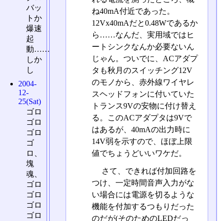
バッ
ね40mA付近であった。
トか
12Vx40mAだと0.48Wであるか
爆速
ら……なんだ、実用域ではヒ
起
ートシンクなんか必要ないん
動……
じゃん。ついでに、ACアダプ
しか
し
タも秋月のスイッチング12V
のモノから、赤外線ワイヤレ
2004-
12-
スヘッドフォンに付いていた
25(Sat)
トランス9Vの安物に付け替え
ゴロ
る。このACアダプタは9Vで
ゴロ
はあるが、40mAの出力時に
ゴロ
14V弱を示すので、ほぼ上限
ゴ
ロ、
値でちょうどいいワケだ。
塊
さて、できれば付加回路を
魂、
つけ、一定時間音声入力がな
ゴロ
い場合には電源を切るような
ゴロ
ゴロ
機能を付加するつもりだった
ゴロ
のだが(そのためのLEDだっ