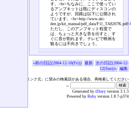
す。<br>ちなみに、ここで使ってい
るアンプキットは既にディスコンの
ようですが、回路は以下に公開され
ています。<br>http://www.aki-
den.jp/kit_manual/pdf_data/F11_TA8207K.pdf<
ただし、このアンプキット程度で
は、ちょっと大きな音を出すと、す
ぐに音が割れます。テレビで映画を
観るには不向きでしょう。
«前の日記(2004-12-10(Fri))
最新
次の日記(2004-12-
12(Sun))»
編集
↑の「本日のリンク元」に望みの検索語がある場合、再検索してください
→
Generated by
tDiary
version 3.1.3
Powered by
Ruby
version 1.8.7-p374