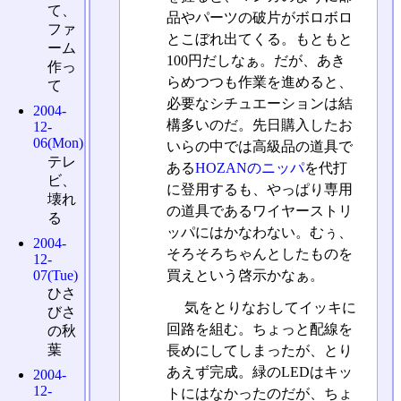
て、
品やパーツの破片がボロボロ
ファ
とこぼれ出てくる。もともと
ーム
100円だしなぁ。だが、あき
作っ
らめつつも作業を進めると、
て
必要なシチュエーションは結
2004-
構多いのだ。先日購入したお
12-
06(Mon)
いらの中では高級品の道具で
テレ
ある
HOZANのニッパ
を代打
ビ、
に登用するも、やっぱり専用
壊れ
の道具であるワイヤーストリ
る
ッパにはかなわない。むぅ、
2004-
そろそろちゃんとしたものを
12-
07(Tue)
買えという啓示かなぁ。
ひさ
気をとりなおしてイッキに
びさ
回路を組む。ちょっと配線を
の秋
葉
長めにしてしまったが、とり
あえず完成。緑のLEDはキッ
2004-
12-
トにはなかったのだが、ちょ