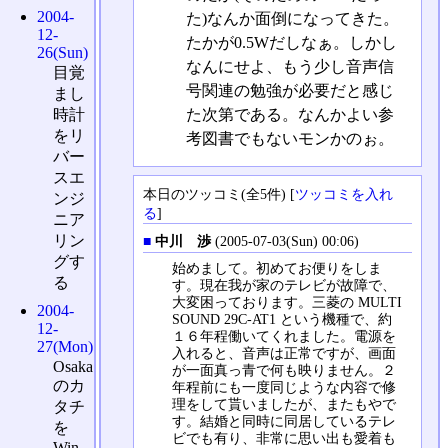
2004-
た)なんか面倒になってきた。
12-
たかが0.5Wだしなぁ。しかし
26(Sun)
なんにせよ、もう少し音声信
目覚
号関連の勉強が必要だと感じ
まし
た次第である。なんかよい参
時計
をリ
考図書でもないモンかのぉ。
バー
スエ
本日のツッコミ(全5件) [
ツッコミを入れ
ンジ
る
]
ニア
リン
■
中川 渉
(2005-07-03(Sun) 00:06)
グす
始めまして。初めてお便りをしま
る
す。現在我が家のテレビが故障で、
大変困っております。三菱の MULTI
2004-
SOUND 29C-AT1 という機種で、約
12-
１６年程働いてくれました。電源を
27(Mon)
入れると、音声は正常ですが、画面
Osaka
が一面真っ青で何も映りません。２
のカ
年程前にも一度同じような内容で修
理をして貰いましたが、またもやで
タチ
す。結婚と同時に同居しているテレ
を
ビでも有り、非常に思い出も愛着も
Win