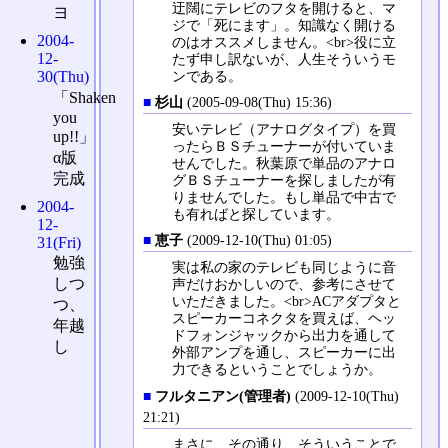
迂闊にテレビのフタを開けると、マ
ヨ
ジで「死にます」。知識なく開ける
2004-
のはオススメしません。<br>役に立
12-
たず申し訳ないが、人生そういうモ
ンである。
30(Thu)
「Shaken
■
杉山
(2005-09-08(Thu) 15:36)
you
安いテレビ（アナログタイプ）を買
up!!」
ったらＢＳチューナーが付いていま
α版
せんでした。秋葉原で単品のアナロ
完成
グＢＳチューナーを探しましたが有
りませんでした。もし単品で中古で
2004-
も有ればと探しています。
12-
■
恵子
(2009-12-10(Thu) 01:05)
31(Fri)
勉強
実は私の家のテレビも同じように音
しつ
声だけおかしいので、参考にさせて
いただきました。<br>ACアダプタと
つ、
スピーカーコネクタを買えば、ヘッ
年越
ドフォンジャックから出力を通して
し
外部アンプを通し、スピーカーに出
力できるということでしょうか。
■
フルタニアン(管理者)
(2009-12-10(Thu)
21:21)
まさに、その通り、そういうことで