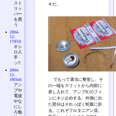
スト
キだ。
リッ
パー
を買
う
2004-
12-
17(Fri)
オシ
ロ入
手
ッ!!
2004-
12-
でもって適当に整形し、そ
18(Sat)
アン
の一端をスリットから内部に
プや
差し入れて、アンプICのフィ
電波
ンにネジ止めする。外側に出
やな
た部分はそれっぽく蛇腹に折
にし
る。これぞフルタニアン流、
ろ勉