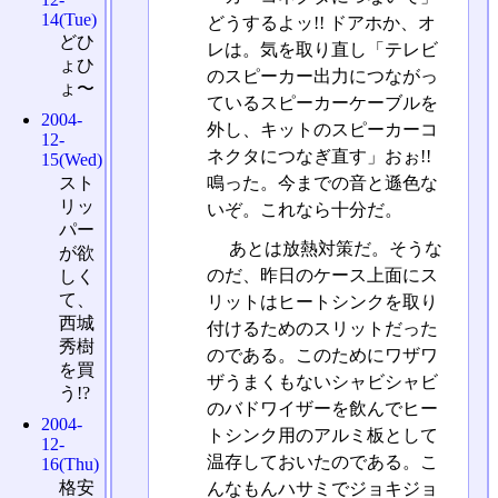
14(Tue)
どうするよッ!! ドアホか、オ
どひ
レは。気を取り直し「テレビ
ょひ
のスピーカー出力につながっ
ょ〜
ているスピーカーケーブルを
2004-
外し、キットのスピーカーコ
12-
ネクタにつなぎ直す」おぉ!!
15(Wed)
スト
鳴った。今までの音と遜色な
リッ
いぞ。これなら十分だ。
パー
あとは放熱対策だ。そうな
が欲
のだ、昨日のケース上面にス
しく
て、
リットはヒートシンクを取り
西城
付けるためのスリットだった
秀樹
のである。このためにワザワ
を買
ザうまくもないシャビシャビ
う!?
のバドワイザーを飲んでヒー
2004-
トシンク用のアルミ板として
12-
温存しておいたのである。こ
16(Thu)
格安
んなもんハサミでジョキジョ