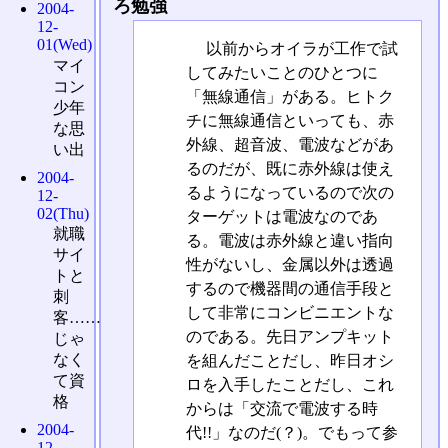
ろ勉強
2004-
12-
01(Wed)
以前からオイラが工作で試
マイ
してみたいことのひとつに
コン
「無線通信」がある。ヒトク
少年
チに無線通信といっても、赤
な思
外線、超音波、電波などがあ
い出
るのだが、既に赤外線は使え
2004-
るようになっているので次の
12-
02(Thu)
ターゲットは電波なのであ
就職
る。電波は赤外線と違い指向
サイ
性がないし、金属以外は透過
トと
するので機器間の通信手段と
刺
して非常にコンビニエントな
客……
のである。先日アンプキット
じゃ
なく
を組んだことだし、昨日オシ
て資
ロを入手したことだし、これ
格
からは「交流で電波する時
2004-
代!!」なのだ(？)。でもって参
12-