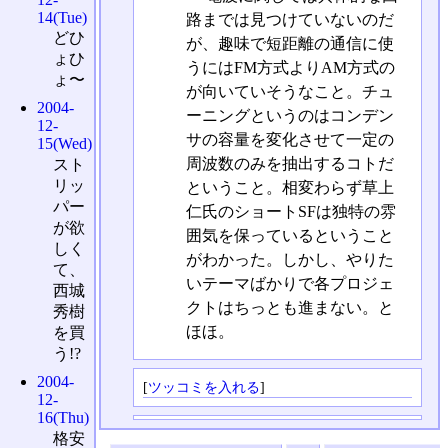
14(Tue)
路までは見つけていないのだ
どひ
が、趣味で短距離の通信に使
ょひ
うにはFM方式よりAM方式の
ょ〜
が向いていそうなこと。チュ
2004-
ーニングというのはコンデン
12-
サの容量を変化させて一定の
15(Wed)
周波数のみを抽出するコトだ
スト
リッ
ということ。相変わらず草上
パー
仁氏のショートSFは独特の雰
が欲
囲気を保っているということ
しく
がわかった。しかし、やりた
て、
いテーマばかりで各プロジェ
西城
クトはちっとも進まない。と
秀樹
ほほ。
を買
う!?
2004-
[
ツッコミを入れる
]
12-
16(Thu)
格安