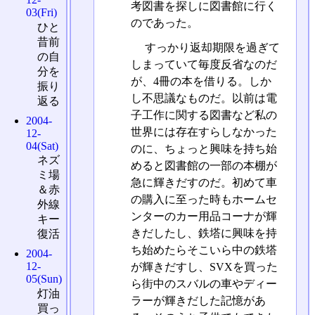
考図書を探しに図書館に行く
03(Fri)
のであった。
ひと
昔前
すっかり返却期限を過ぎて
の自
しまっていて毎度反省なのだ
分を
が、4冊の本を借りる。しか
振り
し不思議なものだ。以前は電
返る
子工作に関する図書など私の
2004-
世界には存在すらしなかった
12-
04(Sat)
のに、ちょっと興味を持ち始
ネズ
めると図書館の一部の本棚が
ミ場
急に輝きだすのだ。初めて車
＆赤
の購入に至った時もホームセ
外線
ンターのカー用品コーナが輝
キー
きだしたし、鉄塔に興味を持
復活
ち始めたらそこいら中の鉄塔
2004-
12-
が輝きだすし、SVXを買った
05(Sun)
ら街中のスバルの車やディー
灯油
ラーが輝きだした記憶があ
買っ