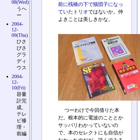
08(Wed)
前に桟橋の下で猫団子になっ
うへ
ていたトリオ
ではないか。仲
ー
よきことは美しきかな。
2004-
12-
09(Thu)
ひさ
びさ
グラ
ディ
ウス
2004-
12-
10(Fri)
容量
計完
成、
つーわけで今回借りた本
テレ
だ。根本的に電波のこととか
ビ修
サッパリわかっていないの
理・
で、本のセレクトにも自信が
前編