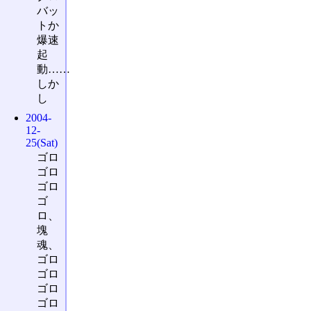
バッ
トか
爆速
起
動……
しか
し
2004-
12-
25(Sat)
ゴロ
ゴロ
ゴロ
ゴ
ロ、
塊
魂、
ゴロ
ゴロ
ゴロ
ゴロ