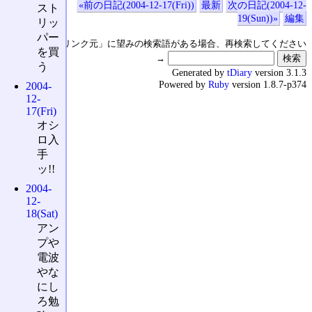
«前の日記(2004-12-17(Fri))
最新
次の日記(2004-12-
スト
19(Sun))»
編集
リッ
パー
↑の「本日のリンク元」に望みの検索語がある場合、再検索してください
を買
→
う
Generated by
tDiary
version 3.1.3
Powered by
Ruby
version 1.8.7-p374
2004-
12-
17(Fri)
オシ
ロ入
手
ッ!!
2004-
12-
18(Sat)
アン
プや
電波
やな
にし
ろ勉