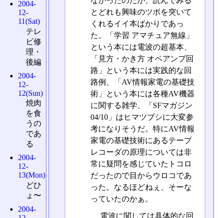
なかったのだが、読んでみる
2004-
とどれも興味のツボを突いて
12-
11(Sat)
くれるイイ本ばかりであっ
テレ
た。「学習 アマチュア無線」
ビ修
という本には電波の超基本、
理・
「見方・かき方 オペアンプ回
後編
路」という本には実践的な回
2004-
路例、「AV情報家電の基礎技
12-
12(Sun)
術」という本には各種AV機器
焼肉
に関する雑学、「SFマガジン
を食
04/10」はヒマツブシに大変参
うの
考になりそうだ。特にAV情報
であ
家電の基礎技術にあるテープ
る
レコーダの原理については非
2004-
常に疑問を感じていたトコロ
12-
13(Mon)
だったので目からウロコであ
どひ
った。なるほどねぇ、そーな
ょ〜
っていたのかぁ。
2004-
電波に関しては具体的な回
12-