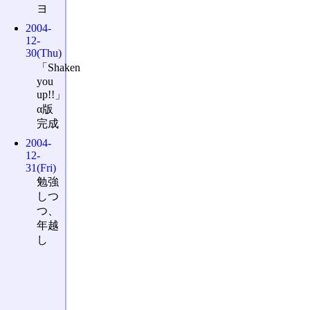
ヨ
2004-
12-
30(Thu)
「Shaken
you
up!!」
α版
完成
2004-
12-
31(Fri)
勉強
しつ
つ、
年越
し