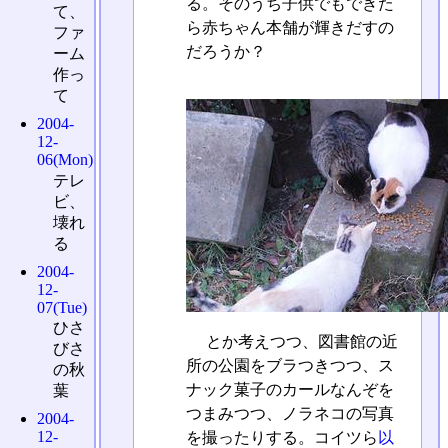
る。そのうち子供でもできた
て、
ら赤ちゃん本舗が輝きだすの
ファ
だろうか？
ーム
作っ
て
2004-
12-
06(Mon)
テレ
ビ、
壊れ
る
2004-
12-
07(Tue)
ひさ
とか考えつつ、図書館の近
びさ
所の公園をブラつきつつ、ス
の秋
ナック菓子のカールなんぞを
葉
つまみつつ、ノラネコの写真
2004-
12-
を撮ったりする。コイツら
以