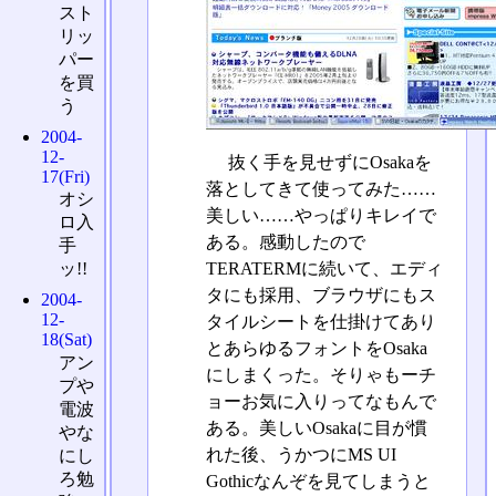
スト
リッ
パー
を買
う
2004-
12-
抜く手を見せずにOsakaを
17(Fri)
落としてきて使ってみた……
オシ
美しい……やっぱりキレイで
ロ入
ある。感動したので
手
TERATERMに続いて、エディ
ッ!!
タにも採用、ブラウザにもス
2004-
12-
タイルシートを仕掛けてあり
18(Sat)
とあらゆるフォントをOsaka
アン
にしまくった。そりゃもーチ
プや
ョーお気に入りってなもんで
電波
ある。美しいOsakaに目が慣
やな
れた後、うかつにMS UI
にし
ろ勉
Gothicなんぞを見てしまうと