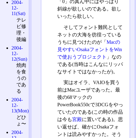
「0」の真ん中にはやっぱり
2004-
12-
斜線が欲しいのである。欲し
11(Sat)
いったら欲しい。
テレ
ビ修
そしてフォント難民として
理・
ネットの大海を彷徨っている
後編
うちに見つけたのが「
Macの
2004-
見やすいOsakaフォントをWin
12-
で使おうプロジェクト
」なの
12(Sun)
である(当時はこんなにリッパ
焼肉
なサイトではなかったが)。
を食
うの
実はオイラ、VAIOを買う
であ
前はMacユーザであった。最
る
後の68マックの
2004-
PowerBook550cで3DCGをやっ
12-
13(Mon)
ていたのである(この時の作品
どひ
は今も
宮殿
に置いてある)。思
ょ〜
い返せば、確かにOsakaフォ
2004-
ントは読みやすかった。そう
12-