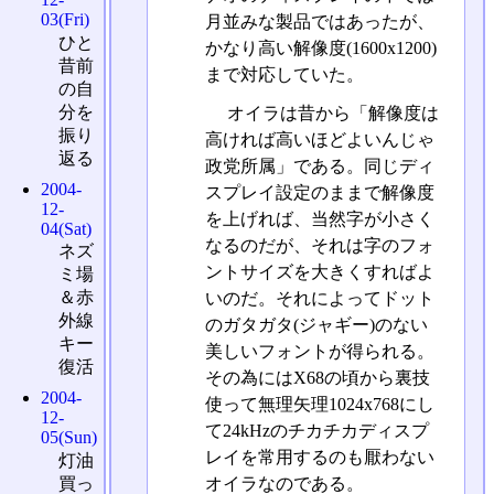
03(Fri)
月並みな製品ではあったが、
ひと
かなり高い解像度(1600x1200)
昔前
まで対応していた。
の自
分を
オイラは昔から「解像度は
振り
高ければ高いほどよいんじゃ
返る
政党所属」である。同じディ
2004-
スプレイ設定のままで解像度
12-
を上げれば、当然字が小さく
04(Sat)
なるのだが、それは字のフォ
ネズ
ントサイズを大きくすればよ
ミ場
＆赤
いのだ。それによってドット
外線
のガタガタ(ジャギー)のない
キー
美しいフォントが得られる。
復活
その為にはX68の頃から裏技
2004-
使って無理矢理1024x768にし
12-
て24kHzのチカチカディスプ
05(Sun)
レイを常用するのも厭わない
灯油
オイラなのである。
買っ