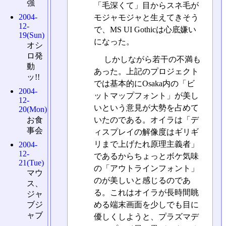
強
「毛深くて」目からスネ毛が
2004-
モジャモジャと生えてきそう
12-
で、MS UI Gothicは心底嫌い
19(Sun)
になった。
オシ
ロ発
しかしながら若干の不満も
動
あった。上記のプロジェクト
ッ!!
では基本的にOsaka内の「ビ
2004-
ットマップフォント」が美し
12-
いという意見が大勢を占めて
20(Mon)
お食
いたのである。オイラは「デ
事会
ィスプレイの解像度はギリギ
リまで上げたれ原理主義者」
2004-
12-
であるからちょっとボケ気味
21(Tue)
の「アウトラインフォント」
マウ
のが美しいと感じるのであ
ス、
る。これはオイラが長時間眺
ジャ
める端末画面を少しでも目に
ブジ
ャブ
優しくしようと、プラズマデ