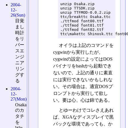
unzip Osaka.zip

2004-
unzip TTSDK.zip

12-
unzip TTFMOD-0.0.2.zip

26(Sun)
ttc/breakttc Osaka.ttc

目覚
./ttfmod font00.ttf

./ttfmod font01.ttf

まし
./ttfmod font02.ttf

時計
をリ
バー
オイラは上記のコマンドを
スエ
cygwinから実行したが、
ンジ
cygwinの設定によってはDOS
ニア
バイナリをbashから起動でき
リン
ないので、上記の通りに素直
グす
には実行できないかもしれな
る
い。その場合は、適宜DOSプ
2004-
ロンプトから実行して欲し
12-
27(Mon)
い。要は心、心は錦である。
Osaka
とゆーわけでコレさえあれ
のカ
タチ
ば、XGAなディスプレイで黒
を
バックな環境であっても、か
Win