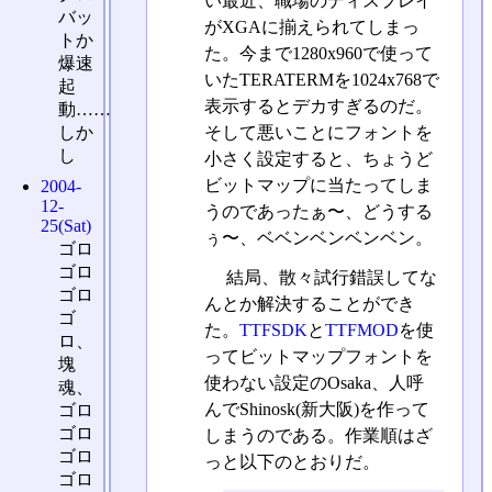
い最近、職場のディスプレイ
バッ
がXGAに揃えられてしまっ
トか
た。今まで1280x960で使って
爆速
いたTERATERMを1024x768で
起
表示するとデカすぎるのだ。
動……
しか
そして悪いことにフォントを
し
小さく設定すると、ちょうど
ビットマップに当たってしま
2004-
12-
うのであったぁ〜、どうする
25(Sat)
ぅ〜、ベベンベンベンベン。
ゴロ
ゴロ
結局、散々試行錯誤してな
ゴロ
んとか解決することができ
ゴ
た。
TTFSDK
と
TTFMOD
を使
ロ、
ってビットマップフォントを
塊
使わない設定のOsaka、人呼
魂、
んでShinosk(新大阪)を作って
ゴロ
ゴロ
しまうのである。作業順はざ
ゴロ
っと以下のとおりだ。
ゴロ