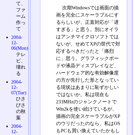
て、
次期Windowsでは画面の描
ファ
画を完全にスケーラブルにす
ーム
るらしいが、正直対応が「遅
作っ
て
すぎる」と思う。別にオイラ
はアンチマイクロソフトでは
2004-
12-
ないが、せめてXPの世代で対
06(Mon)
応するべきだったと「痛烈
テレ
に」思う。グラフィックボー
ビ、
ドや液晶ディスプレイなど、
壊れ
ハードウェア的な有効解像度
る
の方が先行した形となってい
2004-
12-
る現状はあまりに恥ずかしい
07(Tue)
ではないか。私は現在も
ひさ
233MHzのジャンクノートで
びさ
Win2kを使い続けているが、
の秋
描画の完全スケーラブルがXP
葉
のウリだったのなら、私はOS
2004-
もPCも買い換えていたかもし
12-