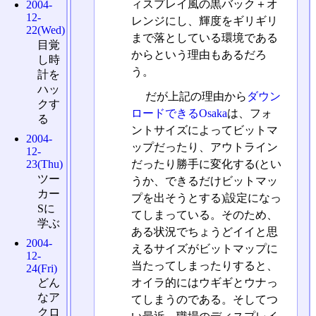
ィスプレイ風の黒バック＋オ
2004-
12-
レンジにし、輝度をギリギリ
22(Wed)
まで落としている環境である
目覚
からという理由もあるだろ
し時
う。
計を
ハッ
だが上記の理由から
ダウン
クす
ロードできるOsaka
は、フォ
る
ントサイズによってビットマ
2004-
ップだったり、アウトライン
12-
23(Thu)
だったり勝手に変化する(とい
ツー
うか、できるだけビットマッ
カー
プを出そうとする)設定になっ
Sに
てしまっている。そのため、
学ぶ
ある状況でちょうどイイと思
2004-
えるサイズがビットマップに
12-
当たってしまったりすると、
24(Fri)
どん
オイラ的にはウギギとウナっ
なア
てしまうのである。そしてつ
クロ