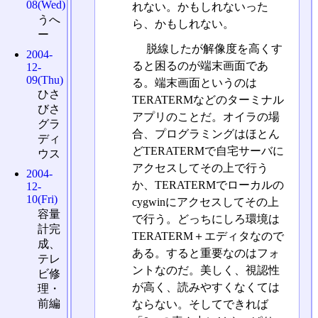
08(Wed)
れない。かもしれないった
うへ
ら、かもしれない。
ー
脱線したが解像度を高くす
2004-
ると困るのが端末画面であ
12-
09(Thu)
る。端末画面というのは
ひさ
TERATERMなどのターミナル
びさ
アプリのことだ。オイラの場
グラ
合、プログラミングはほとん
ディ
どTERATERMで自宅サーバに
ウス
アクセスしてその上で行う
2004-
か、TERATERMでローカルの
12-
10(Fri)
cygwinにアクセスしてその上
容量
で行う。どっちにしろ環境は
計完
TERATERM＋エディタなので
成、
ある。すると重要なのはフォ
テレ
ントなのだ。美しく、視認性
ビ修
が高く、読みやすくなくては
理・
前編
ならない。そしてできれば