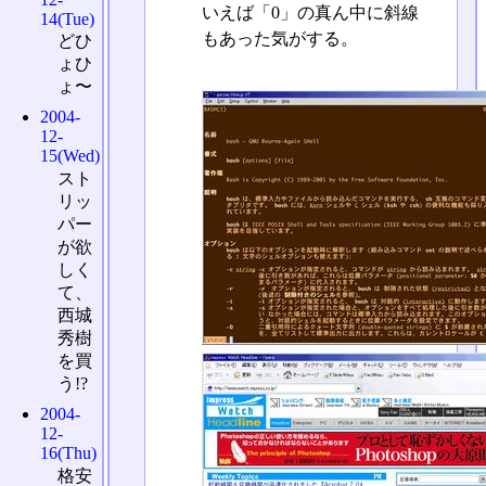
いえば「0」の真ん中に斜線
14(Tue)
もあった気がする。
どひ
ょひ
ょ〜
2004-
12-
15(Wed)
スト
リッ
パー
が欲
しく
て、
西城
秀樹
を買
う!?
2004-
12-
16(Thu)
格安