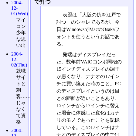
で打つ
2004-
12-
01(Wed)
表題は「大阪の仇を江戸で
マイ
討つ」のシャレであるが、今
コン
日はWindowsでMacのOsakaフ
少年
ォントを使うというお話であ
な思
る。
い出
2004-
発端はディスプレイだっ
12-
た。数年前VAIOコンポ同梱の
02(Thu)
15インチディスプレイの調子
就職
が悪くなり、ナナオの17イン
サイ
チに買い換えた時のこと。PC
トと
刺
のディスプレイというのは目
客……
との距離が近いこともあり、
じゃ
15インチから17インチに替え
なく
た場合に体感した変化はカナ
て資
リのモノであったことを記憶
格
している。この17インチはナ
2004-
ナオのディスプレイの中では
12-