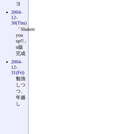
ヨ
2004-
12-
30(Thu)
「Shaken
you
up!!」
α版
完成
2004-
12-
31(Fri)
勉強
しつ
つ、
年越
し