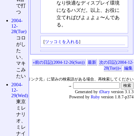
なり快適なディスプレイ環境
で打
になるハズだ。以上、お役に
つ
立てればびよょよょ〜んであ
2004-
る。
12-
28(Tue)
コロ
[
ツッコミを入れる
]
がし
た
い、
«前の日記(2004-12-26(Sun))
最新
次の日記(2004-12-
マキ
28(Tue))»
編集
こみ
たい
↑の「本日のリンク元」に望みの検索語がある場合、再検索してください
2004-
→
12-
Generated by
tDiary
version 3.1.3
29(Wed)
Powered by
Ruby
version 1.8.7-p374
東京
ミレ
ナリ
オ、
ミレ
ナイ