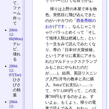
リッパーだけでも買うかな。
て、
ファ
帰りは上野の本屋で本を物
ーム
色。突然目に飛び込んできた
作っ
のがハヤカワの「
西条秀樹の
て
おかげです
」。なんじゃこり
2004-
ゃ!? パラっとめくって「そし
12-
て地球人類は絶滅した」とい
06(Mon)
テレ
う一文をみて読んでみたくな
ビ、
り、帯の「日本SF大賞候補」
壊れ
というアオりに素直にアオら
る
れた(マルドゥックスクランブ
2004-
ルもこれにやられたのだ
12-
が……)。結局、英語リスニン
07(Tue)
グ入門1月号の教本と共に購
ひさ
びさ
入。Suicaでお支払い……っ
の秋
て、ゲ!! 1,085円って、この文
葉
庫700円もするのかよぉ、す
2004-
いよぉ、もくよぅ。帰りの電
12-
車で読んでみる。おわっ、バ