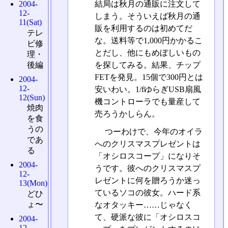
結局は秋月の通販に注文して
2004-
12-
しまう。そういえば秋月の通
11(Sat)
販を利用するのは初めてだ
テレ
な。送料等で1,000円かかるこ
ビ修
とだし、他にもめぼしいもの
理・
後編
を探してみる。結果、チップ
FETを発見。15個で300円とは
2004-
12-
安いわい。1/fゆらぎUSB扇風
12(Sun)
機コントローラでも量産して
焼肉
売ろうかしらん。
を食
うの
つーわけで、今年のオイラ
であ
へのクリスマスプレゼントは
る
「オシロスコープ」になりそ
2004-
うです。彼へのクリスマスプ
12-
レゼントに何を贈ろうか迷っ
13(Mon)
ているソコの彼女。ハード系
どひ
ょ〜
なオタッキー……じゃなく
て、硬派な彼に「オシロスコ
2004-
12-