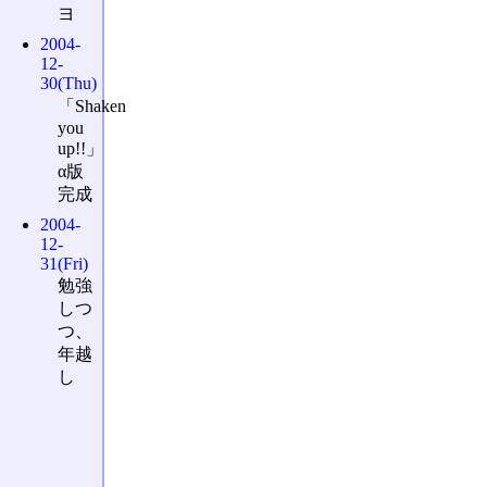
ヨ
2004-
12-
30(Thu)
「Shaken
you
up!!」
α版
完成
2004-
12-
31(Fri)
勉強
しつ
つ、
年越
し