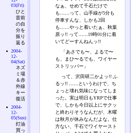
03(Fri)
なぁ、せめて千石だけで
ひと
も……って、山手線が5分も
昔前
停車すんな、しかも2回
の自
も……やっと着いたぁ、秋葉
分を
原ッ!! って……19時01分に着
振り
いてどーすんねんッ!!
返る
2004-
「あさでも〜、よるで〜
12-
も、まひ〜るでも、ワイヤー
04(Sat)
ストリッパー」
ネズ
ミ場
って、沢田研二かよッ!! ふ
＆赤
るッ!! ……というわけで、ち
外線
ょっと壊れ気味になってしま
キー
った。実は明日もYRPで仕事
復活
で、しかも今日以上にサクッ
2004-
と終わりそうなんだが、木曜
12-
05(Sun)
は秋月が休みなんだよな。仕
灯油
方ない、千石でワイヤースト
買っ