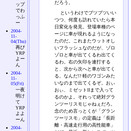
だろう。
ップ
でわ
というわけでブツブツいい
っふ
つつ、何度も訪れていたら本
ー
日変化を発見。登場車種のペ
2004-
ージに車が現れるようになっ
11-
たのだ。これまたウットオし
04(Thu)
再び
いフラッシュなのだが、ゾロ
YRP
ゾロと車が出てくるわ出てく
よー
るわ。右の矢印を連打する
ん
と、次から次へと車が出てく
2004-
る。なんだ!? 軽のワゴンみた
11-
いなのまで出てくるぞ。おぃ
05(Fri)
一夜
おぃ、ミゼットIIまで入って
明け
るのかよ。それって絶対グラ
て
ンツーリスモじゃねぇだろ。
YRP
念のため言っとくが「グラン
よよ
ツーリスモ」の定義は「長距
ーん
離・高速走行用の高性能車」
2004-