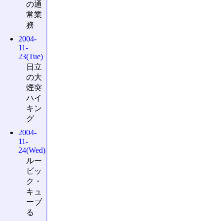
の通
常業
務
2004-
11-
23(Tue)
日立
の大
煙突
ハイ
キン
グ
2004-
11-
24(Wed)
ルー
ビッ
ク・
キュ
ーブ
る