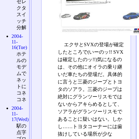
セレ
クタ
スイ
ッチ
分解
2004-
11-
エクサとSVXの登場が確定
16(Tue)
したところで(いーのッ!! SVX
ホテ
は確定したのッ!!)気になるの
ルの
は、その他にオイラの乗り継
モデ
ムで
いだ車たちの登場だ。具体的
ネッ
に言うと三菱のジープとトヨ
トに
タのソアラ。三菱のジープは
コネ
絶対にグランツーリスモでは
コネ
ないからアキらめるとして、
2004-
ソアラがグランツーリスモで
11-
あることに疑いはない。しか
17(Wed)
駅の
し……トヨタコーナーには歯
点字
抜けしている場所が少な
ブロ