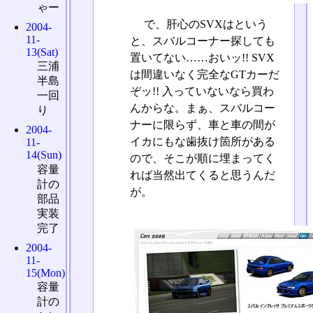
ゃー
で、肝心のSVXはという
2004-
11-
と、スバルコーナー探しても
13(Sat)
置いてない……おいッ!! SVX
三浦
は間違いなく完全なGTカーだ
半島
ぞッ!! 入っていないなら買わ
一回
んからな。まぁ、スバルコー
り
ナーに限らず、車と車の間が
2004-
イカにもな歯抜け箇所がある
11-
14(Sun)
ので、そこが順に埋まってく
容量
れば当然出てくると思うんだ
計の
が。
部品
実装
完了
2004-
11-
15(Mon)
容量
計の