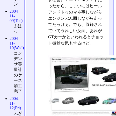
ン
ったから、しまいにはヒール
2004-
アンドトゥのマネ事しながら
11-
エンジンぶん回しながら走っ
09(Tue)
てたっけぇ。でも、収録され
ぶは
ていてうれしい反面、あれが
っ
GTカーかといわれるとチョッ
2004-
ト微妙な気もするけど。
11-
10(Wed)
コン
デン
サ容
量計
のケ
ース
加工
完了
2004-
11-
12(Fri)
ふぎ