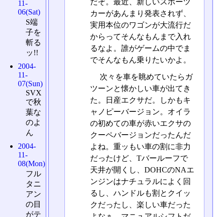
だぞ。最近、新しいスポーツ
11-
06(Sat)
カーがあんまり発表されず、
S端
実用本位のワゴンが大流行だ
子を
からってそんなもんまで入れ
斬る
るなよ。誰がゲームの中でま
ッ!!
でそんなもん乗りたいかよ。
2004-
11-
次々を車を眺めていたらガ
07(Sun)
ツーンと懐かしい車が出てき
SVX
た。日産エクサだ。しかもキ
で秋
ャノピーバージョン。オイラ
葉な
のよ
の初めての車が赤いエクサの
ん
クーペバージョンだったんだ
2004-
よね。重ッもい車の割に非力
11-
だったけど、Tバールーフで
08(Mon)
天井が開くし、DOHCのNAエ
フル
ンジンはナチュラルによく回
タニ
るし、ハンドルも割とクイッ
アン
の目
クだったし、楽しい車だった
がテ
よなぁ。マニュアルシフトだ