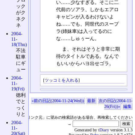
い……少なすぎる。そこに二
ック
代前のソアラ、しかもエアロ
がク
キャビンが入るわけないよ
ネク
ね……でも、同世代のスープ
ネ
ラ(姉妹車)は入ってるのに
2004-
な……しゅぅーん。
11-
18(Thu)
ま、それはそうと非常に期
不法
待のタイトルである。なんで
駐車
にギ
もいいからハヨ出せゴラ。
ュー
2004-
[
ツッコミを入れる
]
11-
19(Fri)
徳利
«前の日記(2004-11-24(Wed))
最新
次の日記(2004-11-
でと
26(Fri))»
編集
っく
りと
↑の「本日のリンク元」に望みの検索語がある場合、再検索してください
2004-
→
11-
Generated by
tDiary
version 3.1.3
20(Sat)