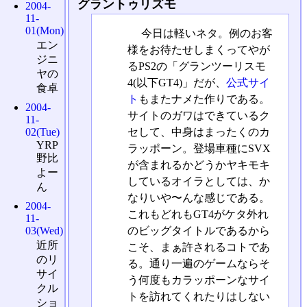
グラントゥリズモ
2004-
11-
01(Mon)
今日は軽いネタ。例のお客
エン
様をお待たせしまくってやが
ジニ
るPS2の「グランツーリスモ
ヤの
4(以下GT4)」だが、
公式サイ
食卓
ト
もまたナメた作りである。
2004-
サイトのガワはできているク
11-
セして、中身はまったくのカ
02(Tue)
YRP
ラッポーン。登場車種にSVX
野比
が含まれるかどうかヤキモキ
よー
しているオイラとしては、か
ん
なりいや〜んな感じである。
2004-
これもどれもGT4がケタ外れ
11-
のビッグタイトルであるから
03(Wed)
近所
こそ、まぁ許されるコトであ
のリ
る。通り一遍のゲームならそ
サイ
う何度もカラッポーンなサイ
クル
トを訪れてくれたりはしない
ショ