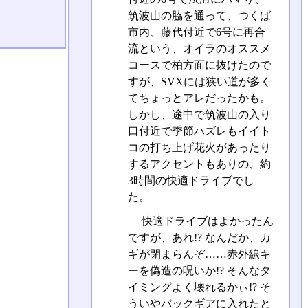
筑波山の脇を通って、つくば
市内、藤代付近で6号に再合
流という、オイラのオススメ
コースで柏方面に抜けたので
すが、SVXには狭い道が多く
てちょっとアレだったかも。
しかし、途中で筑波山の入り
口付近で季節ハズレもイイト
コの打ち上げ花火があったり
するアクセントもありの、約
3時間の快適ドライブでし
た。
快適ドライブはよかったん
ですが、あれ!? なんだか、カ
ギが閉まらんぞ……赤外線キ
ーを偽造の呪いか!? そんなタ
イミングよく壊れるかぃ!? そ
ういやバックギアに入れたと