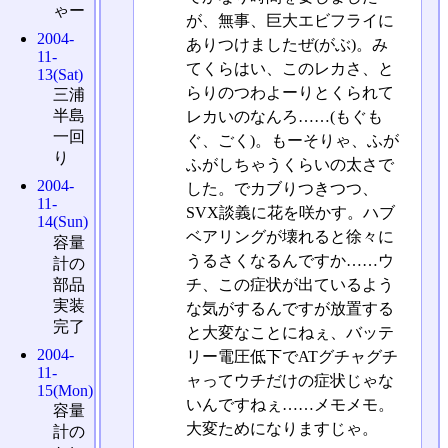
ゃー
が、無事、巨大エビフライに
2004-
ありつけましたぜ(がぶ)。み
11-
てくらはい、このレカさ、と
13(Sat)
らりのつわよーりとくられて
三浦
半島
レカいのなんろ……(もぐも
一回
ぐ、ごく)。もーそりゃ、ふが
り
ふがしちゃうくらいの太さで
2004-
した。でカブりつきつつ、
11-
SVX談義に花を咲かす。ハブ
14(Sun)
ベアリングが壊れると徐々に
容量
うるさくなるんですか……ウ
計の
チ、この症状が出ているよう
部品
実装
な気がするんですが放置する
完了
と大変なことにねぇ、バッテ
2004-
リー電圧低下でATグチャグチ
11-
ャってウチだけの症状じゃな
15(Mon)
いんですねぇ……メモメモ。
容量
大変ためになりますじゃ。
計の