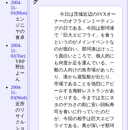
グ
2004-
11-
01(Mon)
今日は茨城近辺のSVXオー
エン
ナーのオフラインミーティン
ジニ
グの日である。今回は那珂湊
ヤの
で「巨大エビフライ」を食う
食卓
というのがメインイベントな
2004-
のが面白い。那珂湊はけっこ
11-
う面白いところで、個人的に
02(Tue)
YRP
も何度か足を運んでいる。一
野比
般の人向けの魚市場があった
よー
り、港から遊覧船が出たり、
ん
市場であることを強烈にアピ
2004-
ールする海鮮レストランがあ
11-
ったりする。今までは主にネ
03(Wed)
近所
タのデカさの割に安い回転寿
のリ
司を食いに行っていたのだ
サイ
が、今回の相手は巨大エビフ
クル
ライである。奥が深いぞ那珂
ショ