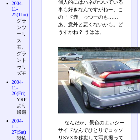
個人的にはハネのついている
2004-
11-
車も好きなんですがねー、こ
25(Thu)
の「ド赤」っつーのも……
グラ
あ、意外と悪くないかも。ど
ンツ
うすかね？ うはは。
ーリ
ス
モ、
グラ
ント
ゥリ
ズモ
2004-
11-
26(Fri)
YRP
より
帰還
2004-
なんだか、景色のよいシー
11-
サイドなんでひとりでコッソ
27(Sat)
リSVXを移動して写真撮って
恐怖