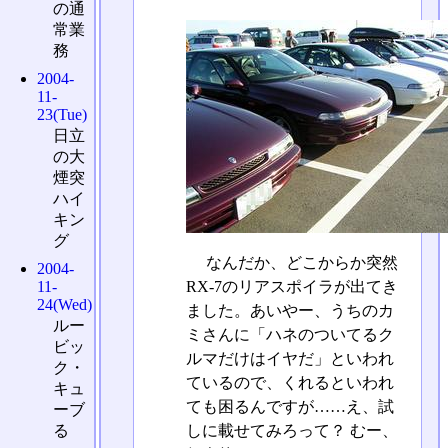
の通
常業
務
2004-
11-
23(Tue)
日立
の大
煙突
ハイ
キン
グ
なんだか、どこからか突然
2004-
RX-7のリアスポイラが出てき
11-
24(Wed)
ました。あいやー、うちのカ
ルー
ミさんに「ハネのついてるク
ビッ
ルマだけはイヤだ」といわれ
ク・
ているので、くれるといわれ
キュ
ても困るんですが……え、試
ーブ
る
しに載せてみろって？ むー、