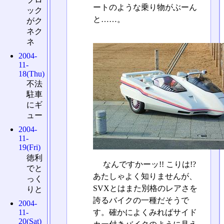
ートのような乗り物がぶーん
ック
と……。
がク
ネク
ネ
2004-
11-
18(Thu)
不法
駐車
にギ
ュー
2004-
11-
19(Fri)
徳利
なんですかーッ!! こりは!?
でと
あたしゃよく知りませんが、
っく
SVXとはまた別格のレアさを
りと
誇るバイクの一種だそうで
2004-
11-
す。確かによくみればサイド
20(Sat)