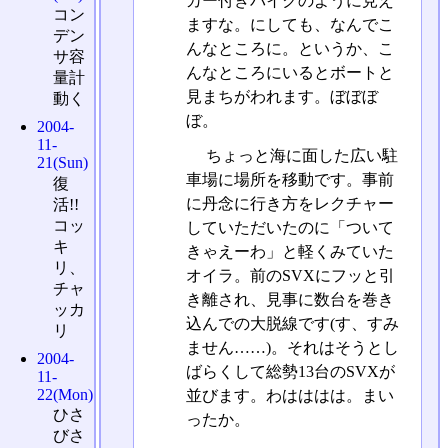
カー付きバイクのように見え
コン
ますな。にしても、なんでこ
デン
んなところに。というか、こ
サ容
んなところにいるとボートと
量計
見まちがわれます。ぼぼぼ
動く
ぼ。
2004-
11-
ちょっと海に面した広い駐
21(Sun)
車場に場所を移動です。事前
復
に丹念に行き方をレクチャー
活!!
コッ
していただいたのに「ついて
キ
きゃえーわ」と軽くみていた
リ、
オイラ。前のSVXにフッと引
チャ
き離され、見事に数台を巻き
ッカ
込んでの大脱線です(す、すみ
リ
ません……)。それはそうとし
2004-
ばらくして総勢13台のSVXが
11-
22(Mon)
並びます。わはははは。まい
ひさ
ったか。
びさ