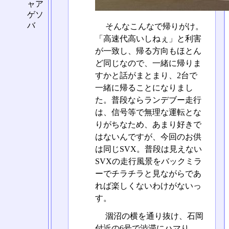
ャア
ゲソ
バ
そんなこんなで帰りがけ。
「高速代高いしねぇ」と利害
が一致し、帰る方向もほとん
ど同じなので、一緒に帰りま
すかと話がまとまり、2台で
一緒に帰ることになりまし
た。普段ならランデブー走行
は、信号等で無理な運転とな
りがちなため、あまり好きで
はないんですが、今回のお供
は同じSVX。普段は見えない
SVXの走行風景をバックミラ
ーでチラチラと見ながらであ
れば楽しくないわけがないっ
す。
涸沼の横を通り抜け、石岡
付近の6号で渋滞にハマり、