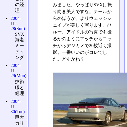
の経
みました。やっぱりSVXは振
理
り向き美人ですな。テールか
らのほうが、よりウェッジシ
2004-
11-
ェイプが美しく写ります。ひ
28(Sun)
ゅー。アイドルの写真でも撮
SVX
るかのようにアッチからコッ
海老
ミー
チからデジカメで20枚近く撮
ティ
影。一番いいのがコレでし
ング
た。どすかね？
2004-
11-
29(Mon)
技術
職と
経理
2004-
11-
30(Tue)
巨大
カリ