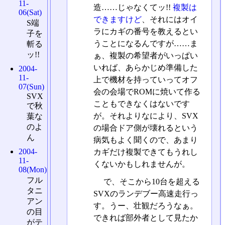
11-
造……じゃなくてッ!!
複製は
06(Sat)
できますけど
、それにはオイ
S端
ラにカギの番号を教えるとい
子を
うことになるんですが……ま
斬る
ッ!!
ぁ、複製の希望者がいっぱい
いれば、あらかじめ準備した
2004-
11-
上で機材を持っていってオフ
07(Sun)
会の会場でROMに焼いて作る
SVX
こともできなくはないです
で秋
が。それよりなにより、SVX
葉な
のよ
の場合ドア側が壊れるという
ん
病気もよく聞くので、あまり
2004-
カギだけ複製できてもうれし
11-
くないかもしれませんが。
08(Mon)
フル
で、そこから10台を超える
タニ
SVXのランデブー高速走行っ
アン
す。うー、壮観だろうなぁ。
の目
できれば部外者として見たか
がテ