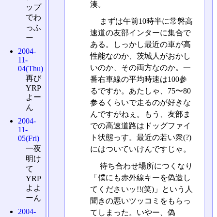
湊。
ップ
でわ
まずは午前10時半に常磐高
っふ
速道の友部インターに集合で
ー
ある。しっかし最近の車が高
2004-
性能なのか、茨城人がおかし
11-
いのか、その両方なのか。一
04(Thu)
再び
番右車線の平均時速は100参
YRP
るですか。あたしゃ、75〜80
よー
参るくらいで走るのが好きな
ん
んですがねぇ。もう、友部ま
2004-
での高速道路はドッグファイ
11-
ト状態っす。最近の若い衆(?)
05(Fri)
一夜
にはついていけんですじゃ。
明け
待ち合わせ場所につくなり
て
「僕にも赤外線キーを偽造し
YRP
よよ
てくださいッ!!(笑)」という人
ーん
聞きの悪いツッコミをもらっ
2004-
てしまった。いやー、偽