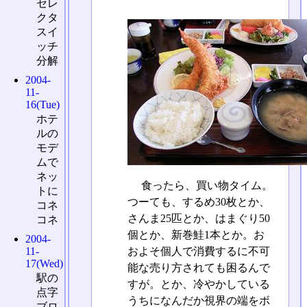
セレ
クタ
スイ
ッチ
分解
2004-
11-
16(Tue)
ホテ
ルの
モデ
ムで
ネッ
食ったら、買い物タイム。
トに
つーても、するめ30枚とか、
コネ
さんま25匹とか、はまぐり50
コネ
個とか、新巻鮭1本とか。お
2004-
およそ個人で消費するに不可
11-
17(Wed)
能な売り方されても困るんで
駅の
すが。とか、冷やかしている
点字
うちになんだか視界の端をボ
ブロ