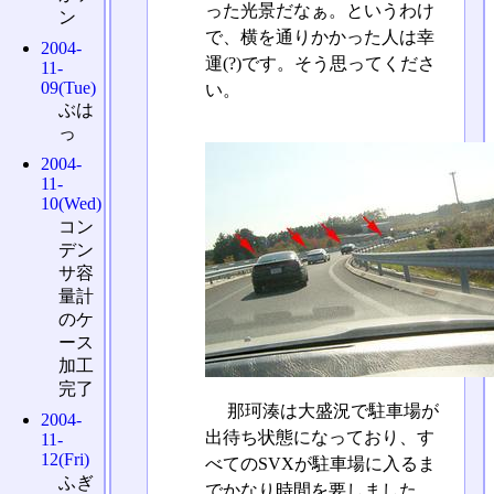
った光景だなぁ。というわけ
ン
で、横を通りかかった人は幸
2004-
運(?)です。そう思ってくださ
11-
09(Tue)
い。
ぶは
っ
2004-
11-
10(Wed)
コン
デン
サ容
量計
のケ
ース
加工
完了
那珂湊は大盛況で駐車場が
2004-
出待ち状態になっており、す
11-
12(Fri)
べてのSVXが駐車場に入るま
ふぎ
でかなり時間を要しました