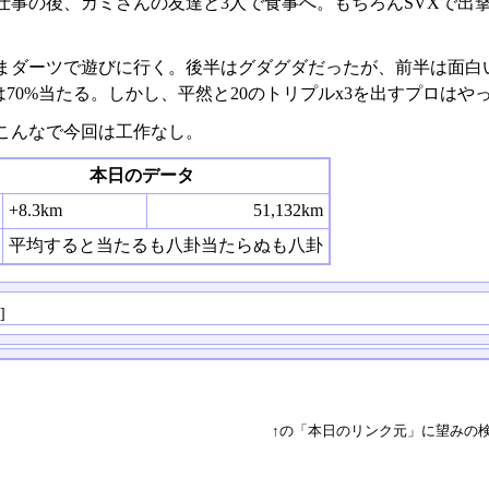
仕事の後、カミさんの友達と3人で食事へ。もちろんSVXで出
まダーツで遊びに行く。後半はグダグダだったが、前半は面白
70%当たる。しかし、平然と20のトリプルx3を出すプロはや
こんなで今回は工作なし。
本日のデータ
+8.3km
51,132km
平均すると当たるも八卦当たらぬも八卦
る
]
↑の「本日のリンク元」に望みの