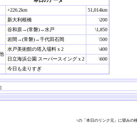
本日のデータ
+226.2km
51,014km
新大利根橋
\200
谷和原→(常磐)→水戸
\1,850
岩間→(常磐)→千代田石岡
\500
水戸美術館の塔入場料 x 2
\400
他
日立海浜公園 スーパースイング x 2
\600
今日も走りすぎ
る
]
↑の「本日のリンク元」に望みの