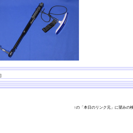
る
]
↑の「本日のリンク元」に望みの