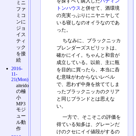
を探すべく購入した
ハディン
ミニ
トンハウス
と併せて、酒環境
ファ
ミコ
の充実っぷりにニヤニヤして
ンに
いる寝しなのオイラなのであ
ジョ
った。
イス
ちなみに、ブラックニッカ
ティ
ック
ブレンダーズスピリットは、
を接
確かにイイ。ちゃんと和音が
続
成立している。以前、主に瓶
2016-
を目的に買ったら、本当に呑
11-
む意味がわからないレベル
21(Mon)
で、思わず中身を捨ててしま
aiteido
の極
ったブラックニッカのクリア
小
と同じブランドとは思えな
MP3
い。
モジ
ュー
一方で、そこそこの評価を
ル動
得ている知多は、グレーンだ
作
けのクセにイイ値段がするの