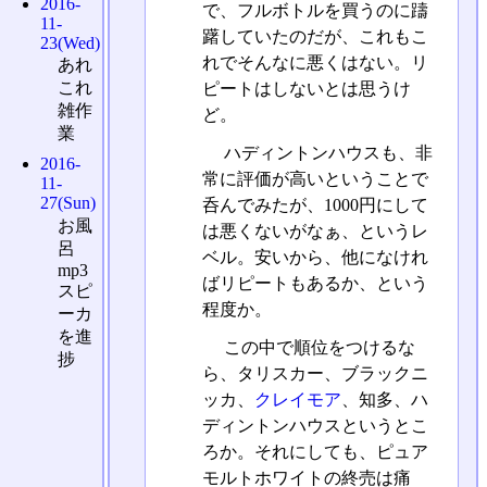
2016-
で、フルボトルを買うのに躊
11-
躇していたのだが、これもこ
23(Wed)
れでそんなに悪くはない。リ
あれ
これ
ピートはしないとは思うけ
雑作
ど。
業
ハディントンハウスも、非
2016-
常に評価が高いということで
11-
27(Sun)
呑んでみたが、1000円にして
お風
は悪くないがなぁ、というレ
呂
ベル。安いから、他になけれ
mp3
ばリピートもあるか、という
スピ
程度か。
ーカ
を進
この中で順位をつけるな
捗
ら、タリスカー、ブラックニ
ッカ、
クレイモア
、知多、ハ
ディントンハウスというとこ
ろか。それにしても、ピュア
モルトホワイトの終売は痛