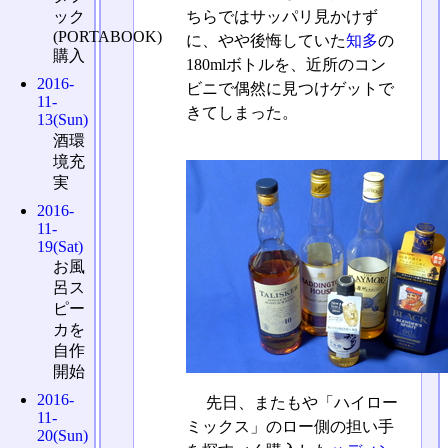
ちらではサッパリ見かけず
ック
(PORTABOOK)
に、やや後悔していた
知多
の
購入
180mlボトルを、近所のコン
2016-
ビニで偶然に見つけゲットで
11-
きてしまった。
13(Sun)
酒環
境充
実
2016-
11-
19(Sat)
お風
呂ス
ピー
カを
自作
開始
2016-
先日、またもや「ハイロー
11-
ミックス」のロー側の担い手
20(Sun)