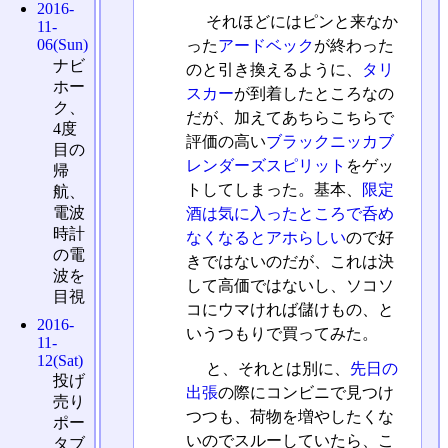
2016-
それほどにはピンと来なか
11-
06(Sun)
った
アードベック
が終わった
ナビ
のと引き換えるように、
タリ
ホー
スカー
が到着したところなの
ク、
だが、加えてあちらこちらで
4度
評価の高い
ブラックニッカブ
目の
レンダーズスピリット
をゲッ
帰
トしてしまった。基本、
限定
航、
電波
酒は気に入ったところで呑め
時計
なくなるとアホらしい
ので好
の電
きではないのだが、これは決
波を
して高価ではないし、ソコソ
目視
コにウマければ儲けもの、と
2016-
いうつもりで買ってみた。
11-
12(Sat)
と、それとは別に、
先日の
投げ
出張
の際にコンビニで見つけ
売り
つつも、荷物を増やしたくな
ポー
いのでスルーしていたら、こ
タブ