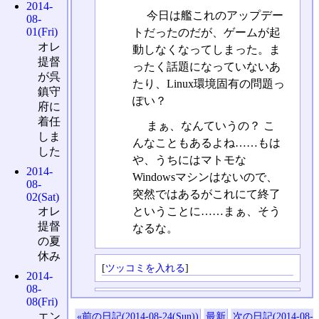
2014-
今日は艦これのアップデー
08-
01(Fri)
トだったのだが、ゲームが起
オレ
動しなくなってしまった。ま
提督
ったく話題になっていないあ
が呉
たり、Linux環境固有の問題っ
鎮守
ぽい？
府に
着任
まぁ、なんていうの？ こ
しま
んなこともあるよね……もは
した
や、うちにはマトモな
2014-
Windowsマシンはないので、
08-
突然ではあるがこれにて終了
02(Sat)
ということに……まぁ、そう
オレ
提督
なるな。
の夏
休み
[
ツッコミを入れる
]
2014-
08-
08(Fri)
エン
«前の日記(2014-08-24(Sun))
最新
次の日記(2014-08-