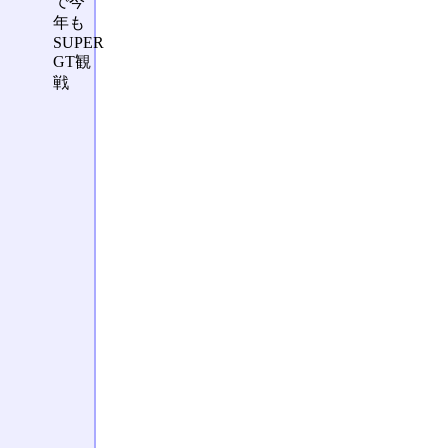
で今
年も
SUPER
GT観
戦