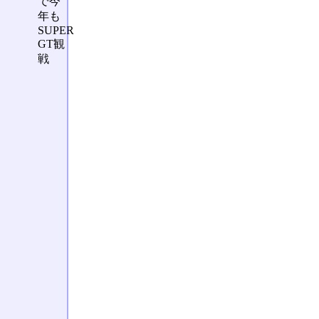
で今
年も
SUPER
GT観
戦