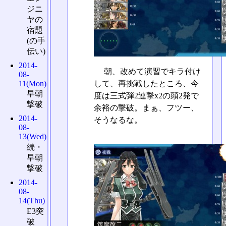
ジニ
ヤの
宿題
(の手
伝い)
2014-
朝、改めて演習でキラ付け
08-
11(Mon)
して、再挑戦したところ、今
早朝
度は三式弾2連撃x2の頭2発で
撃破
余裕の撃破。まぁ、フツー、
2014-
そうなるな。
08-
13(Wed)
続・
早朝
撃破
2014-
08-
14(Thu)
E3突
破