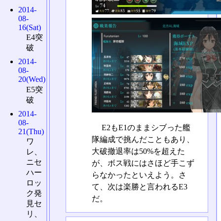
2014-
08-
16(Sat)
E4突
破
2014-
08-
20(Wed)
E5突
破
2014-
08-
E2もE1のままシブった艦
21(Thu)
隊編成で挑んだこともあり、
ワ
大破撤退率は50%を超えた
レ、
ニセ
が、ボス戦にはさほど手こず
ハー
らなかったといえよう。さ
ロッ
て、次は楽勝と言われるE3
ク発
だ。
見セ
リ、