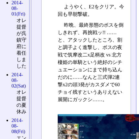
2014-
ようやく、E2をクリア。今
08-
01(Fri)
回も早朝撃破。
オレ
昨晩、最終形態のボスを倒
提督
しきれず、再挑戦ッ!! ……
が呉
鎮守
と、アタックしたところ、割
府に
と調子よく進撃し、ボスの夜
着任
戦で筑摩改二x足柄改 vs 北方
しま
棲姫の単騎という絶好のシチ
した
ュエーションにまで持ち込ん
2014-
だのに……なんと三式弾2連
08-
撃x2の頭3発がカスダメで60
02(Sat)
チョイ残すというありえない
オレ
提督
展開にガックシ……。
の夏
休み
2014-
08-
08(Fri)
エン