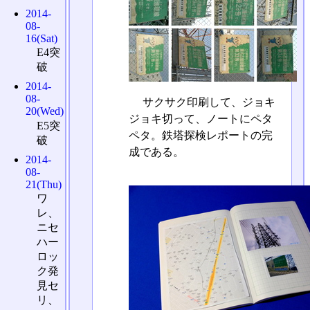
2014-
08-
16(Sat)
E4突
破
2014-
08-
サクサク印刷して、ジョキ
20(Wed)
ジョキ切って、ノートにペタ
E5突
ペタ。鉄塔探検レポートの完
破
成である。
2014-
08-
21(Thu)
ワ
レ、
ニセ
ハー
ロッ
ク発
見セ
リ、