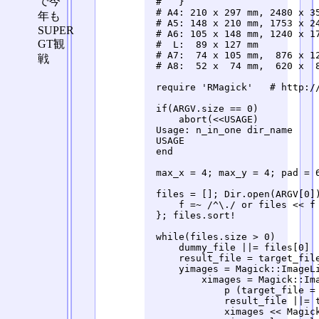
で今
 #   }

 # A4: 210 x 297 mm, 2480 x 35
年も
 # A5: 148 x 210 mm, 1753 x 24
SUPER
 # A6: 105 x 148 mm, 1240 x 17
GT観
 #  L:  89 x 127 mm

 # A7:  74 x 105 mm,  876 x 12
戦
 # A8:  52 x  74 mm,  620 x  8
 require 'RMagick'   # http://
 if(ARGV.size == 0)

     abort(<<USAGE)

 Usage: n_in_one dir_name

 USAGE

 end

 max_x = 4; max_y = 4; pad = 6
 files = []; Dir.open(ARGV[0])
     f =~ /^\./ or files << f

 }; files.sort!

 while(files.size > 0)

     dummy_file ||= files[0]

     result_file = target_file
     yimages = Magick::ImageLi
         ximages = Magick::Ima
             p (target_file = 
             result_file ||= t
             ximages << Magick