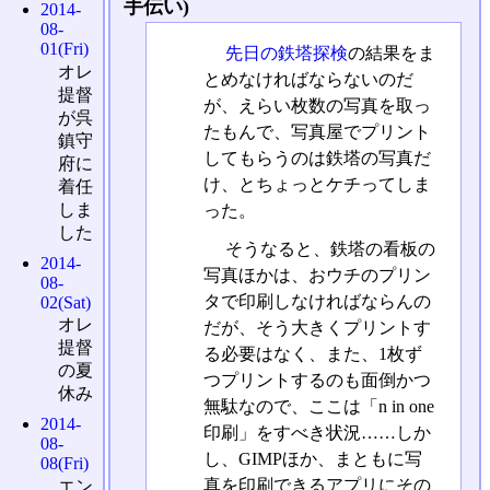
手伝い)
2014-
08-
01(Fri)
先日の鉄塔探検
の結果をま
オレ
とめなければならないのだ
提督
が、えらい枚数の写真を取っ
が呉
たもんで、写真屋でプリント
鎮守
してもらうのは鉄塔の写真だ
府に
け、とちょっとケチってしま
着任
しま
った。
した
そうなると、鉄塔の看板の
2014-
写真ほかは、おウチのプリン
08-
タで印刷しなければならんの
02(Sat)
オレ
だが、そう大きくプリントす
提督
る必要はなく、また、1枚ず
の夏
つプリントするのも面倒かつ
休み
無駄なので、ここは「n in one
2014-
印刷」をすべき状況……しか
08-
し、GIMPほか、まともに写
08(Fri)
真を印刷できるアプリにその
エン