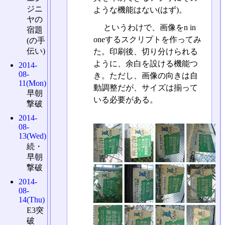
ジニ
ような機能はない(はず)。
ヤの
というわけで、画像をn in
宿題
oneするスクリプトを作ってみ
(の手
伝い)
た。印刷後、切り分けられる
ように、余白を設ける機能つ
2014-
08-
き。ただし、画像の向きは自
11(Mon)
動調整だが、サイズは揃って
早朝
いる必要がある。
撃破
2014-
08-
13(Wed)
続・
早朝
撃破
2014-
08-
14(Thu)
E3突
破