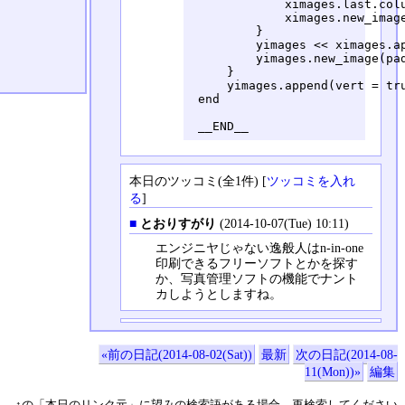
             ximages.last.colu
             ximages.new_image
         }

         yimages << ximages.ap
         yimages.new_image(pad
     }

     yimages.append(vert = tru
 end

 __END__
本日のツッコミ(全1件) [
ツッコミを入れ
る
]
■
とおりすがり
(2014-10-07(Tue) 10:11)
エンジニヤじゃない逸般人はn-in-one
印刷できるフリーソフトとかを探す
か、写真管理ソフトの機能でナント
カしようとしますね。
«前の日記(2014-08-02(Sat))
最新
次の日記(2014-08-
11(Mon))»
編集
↑の「本日のリンク元」に望みの検索語がある場合、再検索してください