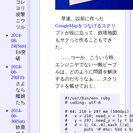
コレ
ヨリ
攻撃
早速、以前に作った
ニウ
GoogleMapをつなげるスクリ
ツル
プト
が役に立って、鉄塔地図
2014-
もサクっと作ることもでき
08-
24(Sun)
た。
E6突
……つーか、こういう時、
破
エンジニヤでない一般ピープ
2014-
ルは、どのように問題を解決
08-
29(Fri)
するのだろうなぁ……スクリ
さよ
プトを載せておく。
なら
艦娘
 #!/usr/bin/env ruby

たち
 # coding: utf-8

2014-
 # A4: 210 x 297 mm (300dpi)

08-
 #   x = 210; need_x = (x * 30
 #   y = 297; need_y = (y * 30
30(Sat)
 #   d = 1; (4..8).each {|a|

鈴鹿
 #       puts '# A%s: %3d x %