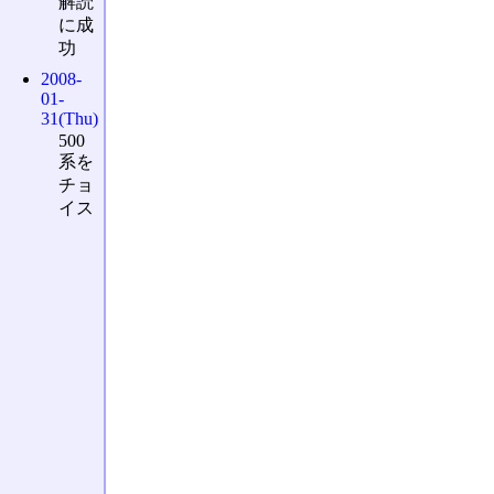
解読
に成
功
2008-
01-
31(Thu)
500
系を
チョ
イス