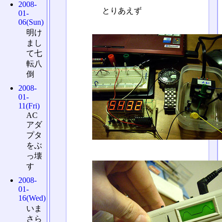
2008-
とりあえず
01-
06(Sun)
明け
まし
て七
転八
倒
2008-
01-
11(Fri)
AC
アダ
プタ
をぶ
っ壊
す
2008-
01-
16(Wed)
いま
さら