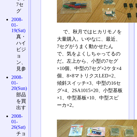
7セ
グ
2008-
01-
19(Sat)
で、秋月ではヒカリモノを
真・
大量購入。いやなに、最近、
ハイ
7セグがうまく動かせたん
ビジ
で、気をよくしちゃってるの
ョ
だ。左上から、小型の7セグ
ン、
×10個、中型の7セグ×2ケタ×4
見参
個、8×8マトリクスLED×2、
2008-
01-
傾斜スイッチ×3、中型の16セ
20(Sun)
グ×4、2SA1015×20、小型基板
部品
×1、中型基板×10、中型スピ
を買
ーカ×2。
出す
2008-
01-
26(Sat)
チョ