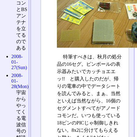
コン
とBS
アン
テナ
を立
てる
ので
ある
2008-
特筆すべきは、秋月の処分
01-
品の16セグ。ピンボールの表
27(Sun)
示器みたいでカッチョエエ
2008-
ッ!! と購入したのだが、帰
01-
りの電車の中でデータシート
28(Mon)
宇宙
を読んでみると、まぁ、当然
から
といえば当然ながら、16個の
やっ
セグメントすべてがアノード
てく
コモンだ。いつも使っている
る電
18ピンのPICじゃ制御しきれ
波信
ない。8x2に分けてもらえる
号の