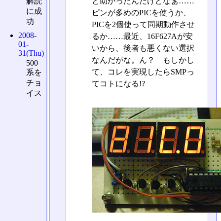
解読
と助かったんだけどなぁ……
に成
ピンが多めのPICを使うか、
功
PICを2個使って同期動作させ
2008-
るか……最近、16F627Aが安
01-
いから、後者も悪くない選択
31(Thu)
なんだがな。ん？ もしかし
500
て、コレを実現したらSMPっ
系を
チョ
てコトになる!?
イス