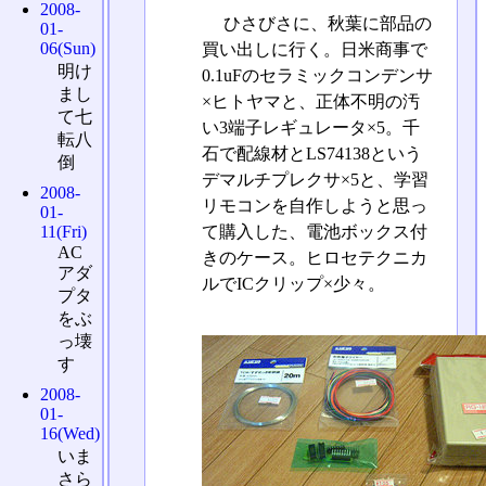
2008-
ひさびさに、秋葉に部品の
01-
06(Sun)
買い出しに行く。日米商事で
明け
0.1uFのセラミックコンデンサ
まし
×ヒトヤマと、正体不明の汚
て七
い3端子レギュレータ×5。千
転八
石で配線材とLS74138という
倒
デマルチプレクサ×5と、学習
2008-
リモコンを自作しようと思っ
01-
て購入した、電池ボックス付
11(Fri)
AC
きのケース。ヒロセテクニカ
アダ
ルでICクリップ×少々。
プタ
をぶ
っ壊
す
2008-
01-
16(Wed)
いま
さら