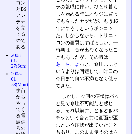
コン
ラの就職に伴い、ひとり暮ら
とBS
しを始める時にオヤジに買っ
アン
てもらったヤツだが、もう16
テナ
を立
年になろうというポンコツ
てる
だ。しかしながら、トリニト
ので
ロンの画質はすばらしい。一
ある
時期は、音が出なくなったこ
2008-
ともあったが、その時は、
01-
あ
、
ら
、
よ
っと、修理……と
27(Sun)
いうよりは回避して、昨日の
2008-
今日まで何の不満もなく使っ
01-
28(Mon)
てきた。
宇宙
しかし、今回の症状はパッ
から
やっ
と見で修理不可能だと感じ
てく
る。それ以前に、ときどきバ
る電
チッという音と共に画面が歪
波信
むという症状が出ていたこと
号の
もあり、このまま使うのは不