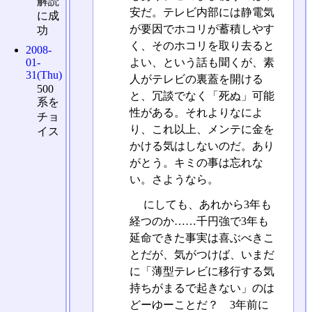
解読
安だ。テレビ内部には静電気
に成
が要因でホコリが蓄積しやす
功
く、そのホコリを取り去ると
2008-
01-
よい、という話も聞くが、素
31(Thu)
人がテレビの裏蓋を開ける
500
と、冗談でなく「死ぬ」可能
系を
性がある。それよりなによ
チョ
り、これ以上、メンテに金を
イス
かける気はしないのだ。あり
がとう。キミの事は忘れな
い。さようなら。
にしても、あれから3年も
経つのか……千円強で3年も
延命できた事実は喜ぶべきこ
とだが、気がつけば、いまだ
に「薄型テレビに移行する気
持ちがまるで起きない」のは
どーゆーことだ？ 3年前に