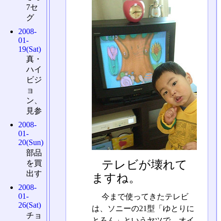
7セ
グ
2008-
01-
19(Sat)
真・
ハイ
ビジ
ョ
ン、
見参
2008-
01-
20(Sun)
部品
テレビが壊れて
を買
出す
ますね。
2008-
01-
今まで使ってきたテレビ
26(Sat)
は、ソニーの21型「ゆとりに
チョ
とろん」というヤツで、オイ