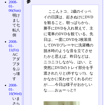
参
2008-
01-
06(Sun)
ここんトコ、2歳のイッペ
明け
イの日課は、起きぬけにDVD
まし
を観ること。朝っぱらから、
て七
勝手にDVDを入れ替えて、主
転八
に電車のDVDを観ている。先
倒
日は、一度にDVDを2枚装填
2008-
してDVDプレーヤに洗濯機の
01-
11(Fri)
脱水時のような音を立てさせ
AC
たかと思えば、昨日などは、
アダ
ニコニコしながら、はい、と
プタ
突然にDVDのトレイ部分を手
をぶ
渡されたりと(外すなッ!!)、な
っ壊
す
かなかに笑わせてくれるのだ
が……今日は様子がおかしい
2008-
01-
な……おぉーっと!!
16(Wed)
いま
さら