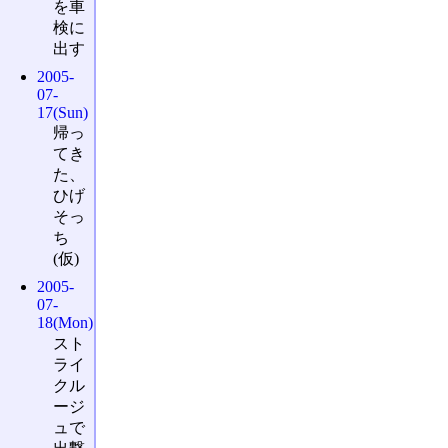
を車
検に
出す
2005-
07-
17(Sun)
帰っ
てき
た、
ひげ
そっ
ち
(仮)
2005-
07-
18(Mon)
スト
ライ
クル
ージ
ュで