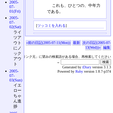
2005-
これも、ひとつの、中年力
07-
01(Fri)
である。
2005-
07-
[
ツッコミを入れる
]
02(Sat)
ライ
ツア
ウト
«前の日記(2005-07-11(Mon))
最新
次の日記(2005-07-
13(Wed))»
編集
にノ
ック
↑の「本日のリンク元」に望みの検索語がある場合、再検索してください
アウ
→
ト
Generated by
tDiary
version 3.1.3
2005-
Powered by
Ruby
version 1.8.7-p374
07-
03(Sun)
イエ
ロー
ちゃ
ん進
捗