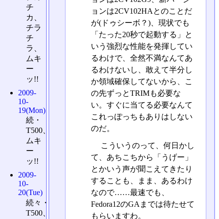
チ
ョンは2CV102HAとのことだ
カ、
が(ドゥシーボ？)、現状でも
チラ
「たった20秒で起動する」と
チ
いう強烈な性能を発揮してい
ラ、
るわけで、全然不満なんてあ
ムキ
ー
るわけないし、敢えて半分し
ッ!!
か領域確保してないから、こ
2009-
の先ずっとTRIMも必要な
10-
い。すぐに当てる必要なんて
19(Mon)
これっぽっちもありはしない
続・
のだ。
T500、
ムキ
こういうのって、何日かし
ー
て、あちこちから「うげー」
ッ!!
とかいう声が聞こえてきたり
2009-
することも、まま、あるわけ
10-
なので……最速でも、
20(Tue)
続々・
Fedora12のGAまでは待たせて
T500、
もらいますわ。