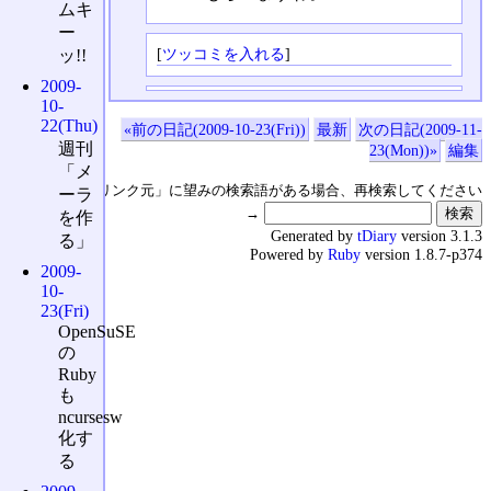
ムキ
ー
[
ツッコミを入れる
]
ッ!!
2009-
10-
22(Thu)
«前の日記(2009-10-23(Fri))
最新
次の日記(2009-11-
週刊
23(Mon))»
編集
「メ
↑の「本日のリンク元」に望みの検索語がある場合、再検索してください
ーラ
→
を作
Generated by
tDiary
version 3.1.3
る」
Powered by
Ruby
version 1.8.7-p374
2009-
10-
23(Fri)
OpenSuSE
の
Ruby
も
ncursesw
化す
る