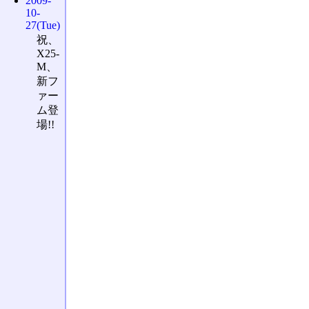
2009-
10-
27(Tue)
祝、
X25-
M、
新フ
ァー
ム登
場!!