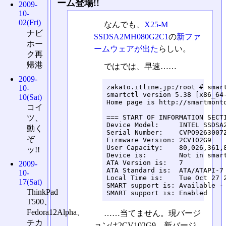
ーム登場!!
2009-
10-
02(Fri)
なんでも、
X25-M
ナビ
SSDSA2MH080G2C1
の
新ファ
ホー
ームウェアが出た
らしい。
ク再
帰港
ではでは、早速……
2009-
zakato.itline.jp:/root # smart
10-
smartctl version 5.38 [x86_64-
10(Sat)
Home page is http://smartmonto
コイ
=== START OF INFORMATION SECTI
ツ、
Device Model:     INTEL SSDSA2
動く
Serial Number:    CVPO9263007Z
ぞ
Firmware Version: 2CV102G9

User Capacity:    80,026,361,8
ッ!!
Device is:        Not in smart
ATA Version is:   7

2009-
ATA Standard is:  ATA/ATAPI-7 
10-
Local Time is:    Tue Oct 27 2
17(Sat)
SMART support is: Available - 
ThinkPad
SMART support is: Enabled
T500、
Fedora12Alpha、
……当てません。現バージ
チカ
ョンは2CV102G9、新バージ