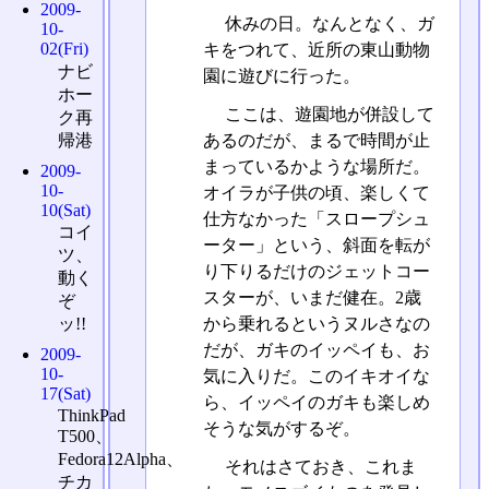
2009-
休みの日。なんとなく、ガ
10-
02(Fri)
キをつれて、近所の東山動物
ナビ
園に遊びに行った。
ホー
ここは、遊園地が併設して
ク再
帰港
あるのだが、まるで時間が止
まっているかような場所だ。
2009-
10-
オイラが子供の頃、楽しくて
10(Sat)
仕方なかった「スロープシュ
コイ
ーター」という、斜面を転が
ツ、
り下りるだけのジェットコー
動く
スターが、いまだ健在。2歳
ぞ
から乗れるというヌルさなの
ッ!!
だが、ガキのイッペイも、お
2009-
10-
気に入りだ。このイキオイな
17(Sat)
ら、イッペイのガキも楽しめ
ThinkPad
そうな気がするぞ。
T500、
Fedora12Alpha、
それはさておき、これま
チカ