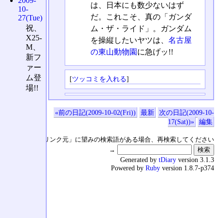
2009-
は、日本にも数少ないはず
10-
だ。これこそ、真の「ガンダ
27(Tue)
祝、
ム・ザ・ライド」。ガンダム
X25-
を操縦したいヤツは、
名古屋
M、
の東山動物園
に急げッ!!
新フ
ァー
ム登
[
ツッコミを入れる
]
場!!
«前の日記(2009-10-02(Fri))
最新
次の日記(2009-10-
17(Sat))»
編集
↑の「本日のリンク元」に望みの検索語がある場合、再検索してください
→
Generated by
tDiary
version 3.1.3
Powered by
Ruby
version 1.8.7-p374