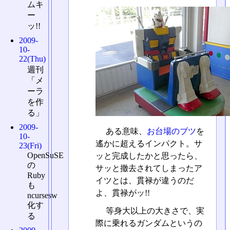
ムキ
ー
ッ!!
2009-
10-
22(Thu)
週刊
「メ
ーラ
を作
る」
2009-
ある意味、
お台場のブツ
を
10-
遙かに超えるインパクト。サ
23(Fri)
OpenSuSE
ッと完成したかと思ったら、
の
サッと撤去されてしまったア
Ruby
イツとは、貫禄が違うのだ
も
よ、貫禄がッ!!
ncursesw
化す
等身大以上の大きさで、実
る
際に乗れるガンダムというの