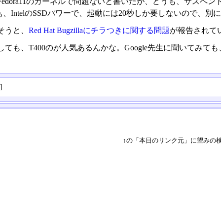
Fedora11のカーネルで問題ないと書いたが、どうも、サス
、IntelのSSDパワーで、起動には20秒しか要しないので、
そうと、
Red Hat Bugzillaにチラつきに関する問題
が報告されて
ても、T400のが人気あるんかな。Google先生に聞いてみて
る
]
↑の「本日のリンク元」に望みの