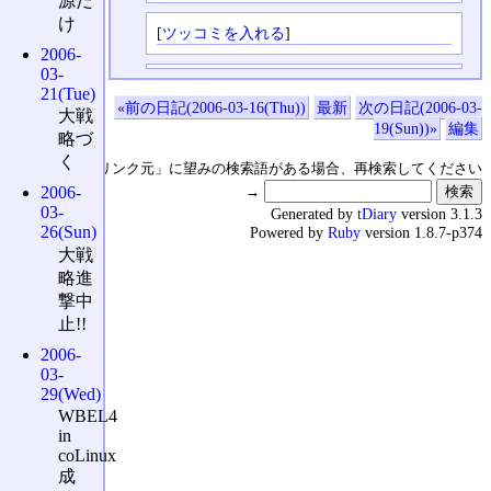
源だ
け
[
ツッコミを入れる
]
2006-
03-
21(Tue)
«前の日記(2006-03-16(Thu))
最新
次の日記(2006-03-
大戦
19(Sun))»
編集
略づ
く
↑の「本日のリンク元」に望みの検索語がある場合、再検索してください
→
2006-
03-
Generated by
tDiary
version 3.1.3
26(Sun)
Powered by
Ruby
version 1.8.7-p374
大戦
略進
撃中
止!!
2006-
03-
29(Wed)
WBEL4
in
coLinux
成