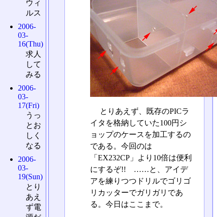
ウィ
ルス
2006-
03-
16(Thu)
求人
して
みる
2006-
03-
17(Fri)
とりあえず、既存のPICラ
うっ
イタを格納していた100円シ
とお
ョップのケースを加工するの
しく
なる
である。今回のは
「EX232CP」より10倍は便利
2006-
03-
にするぞ!! ……と、アイデ
19(Sun)
アを練りつつドリルでゴリゴ
とり
リカッターでガリガリであ
あえ
る。今日はここまで。
ず電