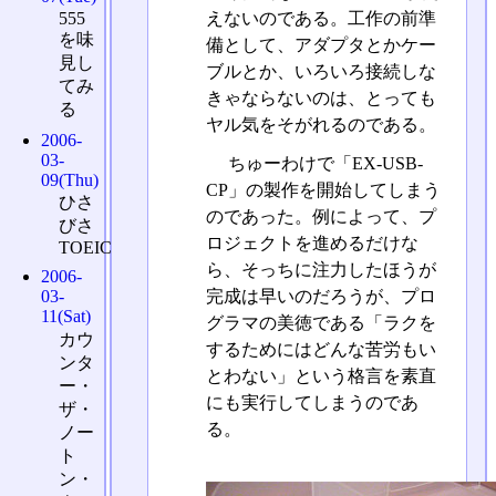
えないのである。工作の前準
555
を味
備として、アダプタとかケー
見し
ブルとか、いろいろ接続しな
てみ
きゃならないのは、とっても
る
ヤル気をそがれるのである。
2006-
03-
ちゅーわけで「EX-USB-
09(Thu)
CP」の製作を開始してしまう
ひさ
のであった。例によって、プ
びさ
ロジェクトを進めるだけな
TOEIC
ら、そっちに注力したほうが
2006-
完成は早いのだろうが、プロ
03-
11(Sat)
グラマの美徳である「ラクを
カウ
するためにはどんな苦労もい
ンタ
とわない」という格言を素直
ー・
にも実行してしまうのであ
ザ・
る。
ノー
ト
ン・