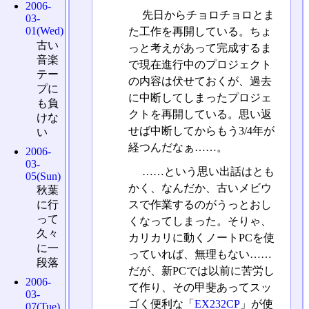
2006-
先日からチョロチョロとま
03-
01(Wed)
た工作を再開している。ちょ
古い
っと考えがあって完成するま
音楽
で現在進行中のプロジェクト
テー
の内容は伏せておくが、過去
プに
に中断してしまったプロジェ
も負
クトを再開している。思い返
けな
せば中断してからもう3/4年が
い
経つんだなぁ……。
2006-
03-
……という思い出話はとも
05(Sun)
かく、なんだか、古いメビウ
秋葉
スで作業するのがうっとおし
に行
って
くなってしまった。そりゃ、
久々
カリカリに動くノートPCを使
に一
っていれば、無理もない……
段落
だが、新PCでは以前に苦労し
2006-
て作り、その甲斐あってスッ
03-
ゴく便利な「
EX232CP
」が使
07(Tue)