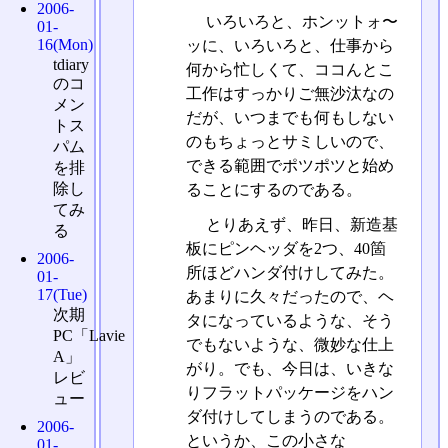
2006-
いろいろと、ホンットォ〜
01-
16(Mon)
ッに、いろいろと、仕事から
tdiary
何から忙しくて、ココんとこ
のコ
工作はすっかりご無沙汰なの
メン
だが、いつまでも何もしない
トス
のもちょっとサミしいので、
パム
できる範囲でポツポツと始め
を排
除し
ることにするのである。
てみ
とりあえず、昨日、新造基
る
板にピンヘッダを2つ、40箇
2006-
所ほどハンダ付けしてみた。
01-
17(Tue)
あまりに久々だったので、ヘ
次期
タになっているような、そう
PC「Lavie
でもないような、微妙な仕上
A」
がり。でも、今日は、いきな
レビ
りフラットパッケージをハン
ュー
ダ付けしてしまうのである。
2006-
というか、この小さな
01-