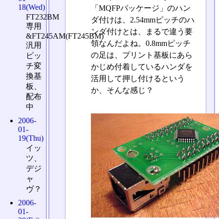
18(Wed)
「MQFPパッケージ」のハン
FT232BM
ダ付けは、2.54mmピッチのハ
専用
ンダ付けとは、まるで違う要
&FT245AM(FT245BM)
領なんだよね。0.8mmピッチ
汎用
の足は、プリント基板にあら
ピッ
チ変
かじめ付着しているハンダを
換基
活用して押し付けるという
板、
か、そんな感じ？
配布
中
2006-
01-
19(Thu)
イッ
ツ、
デジ
ャ
ヴ？
2006-
01-