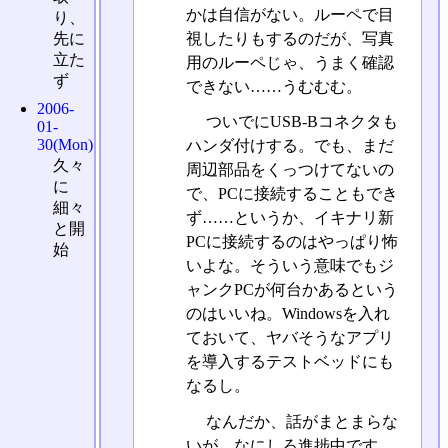
かは自信がない。ルーペで目
り、
視したりもするのだが、写真
先に
立た
用のルーペじゃ、うまく確認
ず
できない……うむむむ。
2006-
ついでにUSB-Bコネクタも
01-
30(Mon)
ハンダ付けする。でも、まだ
久々
周辺部品をくっつけてないの
に
で、PCに接続することもでき
細々
ず……というか、イキナリ新
と開
PCに接続するのはやっぱり怖
始
いよな。そういう意味でもジ
ャンクPCが何台かあるという
のはいいね。Windowsを入れ
ておいて、ヤバそうなアプリ
を導入するテストベッドにも
なるし。
なんだか、話がまとまらな
いが、なにしろ進捗中です