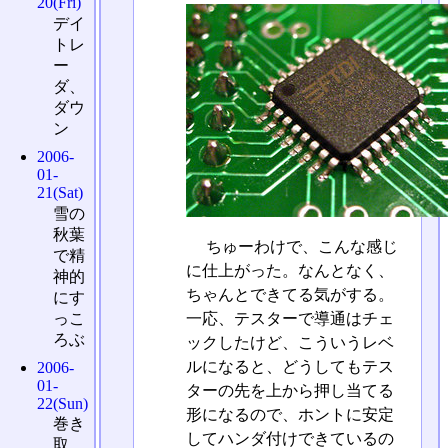
20(Fri)
デイ
トレ
ー
ダ、
ダウ
ン
2006-
01-
21(Sat)
雪の
秋葉
ちゅーわけで、こんな感じ
で精
に仕上がった。なんとなく、
神的
ちゃんとできてる気がする。
にす
っこ
一応、テスターで導通はチェ
ろぶ
ックしたけど、こういうレベ
ルになると、どうしてもテス
2006-
01-
ターの先を上から押し当てる
22(Sun)
形になるので、ホントに安定
巻き
してハンダ付けできているの
取