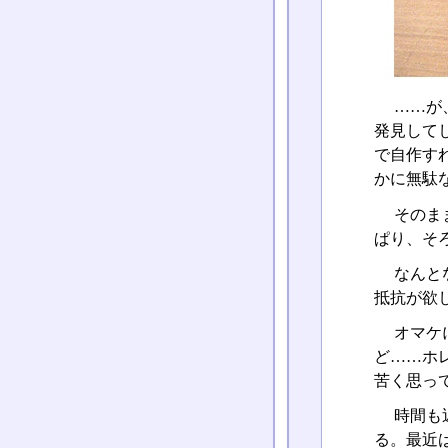
……が
発見して
で自作す
かに無駄
そのま
ぱり、そ
なんと
抵抗が欲
オマケ
ど……ホ
苦く思っ
時間も
る。最近