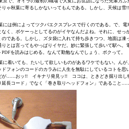
東京で、オイラの最初の職場で大変にお世話になった先輩方ふ
そりゃ秋葉に寄るしかないってもんである。しかし、天候は雪!!
葉には例によってツクバエクスプレスで行くのである。で、電
となく、ボケーっとしてるのがイヤなんだよね。それに、せっ
くのである。しかし、ズタ袋に入れて持ち歩きつつ、地面は凍
りとは言ってもやっぱりイヤだ。妙に緊張して歩いて駅へ。電車に
トPDFを読みはじめる。なんて勤勉なんでしょう、ボクって。
葉に着いても、たいして欲しいものがあるワケでもない。んが
ッドフォンのコードのカラみに人生を無駄にしているコトを思
だが……おッ!! イキナリ発見ッ!! ココは、ときどき掘り出
り延長コード」でなく「巻き取りヘッドフォン」であること……