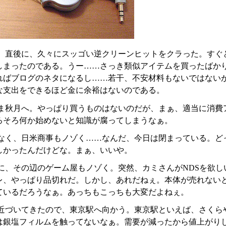
、直後に、久々にスッゴい逆クリーンヒットをクラった。すぐ
しまったのである。うー……さっき類似アイテムを買ったばか
ればブログのネタになるし……若干、不安材料もないではないが
な支出をできるほど金に余裕はないのである。
ま秋月へ。やっぱり買うものはないのだが、まぁ、適当に消費
ろそろ何か始めないと知識が腐ってしまうなぁ。
なく、日米商事もノゾく……なんだ、今日は閉まっている。ど
しかったんだけどな。まぁ、いいや。
に、その辺のゲーム屋もノゾく。突然、カミさんがNDSを欲し
レ、やっぱり品切れだ。しかし、あれだねぇ。本体が売れない
ているだろうなぁ。あっちもこっちも大変だよねぇ。
近づいてきたので、東京駅へ向かう。東京駅といえば、さくら
は銀塩フィルムを触ってないなぁ。需要が減ったから値上がりして