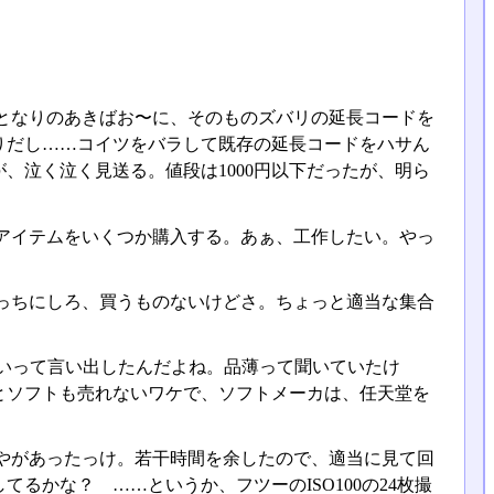
となりのあきばお〜に、そのものズバリの延長コードを
りだし……コイツをバラして既存の延長コードをハサん
、泣く泣く見送る。値段は1000円以下だったが、明ら
アイテムをいくつか購入する。あぁ、工作したい。やっ
っちにしろ、買うものないけどさ。ちょっと適当な集合
いって言い出したんだよね。品薄って聞いていたけ
とソフトも売れないワケで、ソフトメーカは、任天堂を
やがあったっけ。若干時間を余したので、適当に見て回
るかな？ ……というか、フツーのISO100の24枚撮