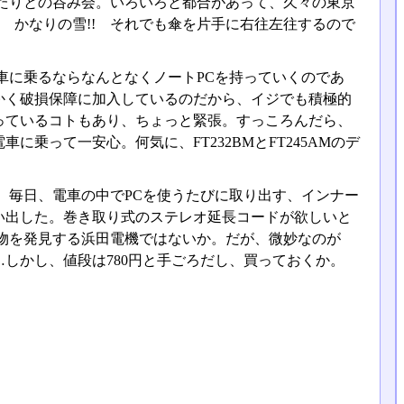
たりとの呑み会。いろいろと都合があって、久々の東京
 かなりの雪!! それでも傘を片手に右往左往するので
車に乗るならなんとなくノートPCを持っていくのであ
かく破損保障に加入しているのだから、イジでも積極的
っているコトもあり、ちょっと緊張。すっころんだら、
乗って一安心。何気に、FT232BMとFT245AMのデ
、毎日、電車の中でPCを使うたびに取り出す、インナー
い出した。巻き取り式のステレオ延長コードが欲しいと
し物を発見する浜田電機ではないか。だが、微妙なのが
しかし、値段は780円と手ごろだし、買っておくか。