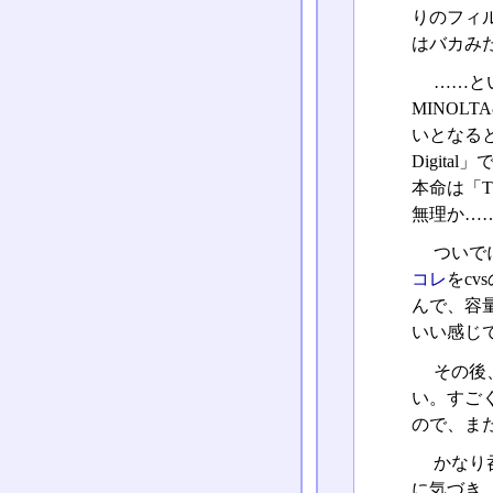
りのフィ
はバカみ
……と
MINOL
いとなると
Digi
本命は「T
無理か…
ついで
コレ
をc
んで、容
いい感じで
その後
い。すご
ので、ま
かなり
に気づき