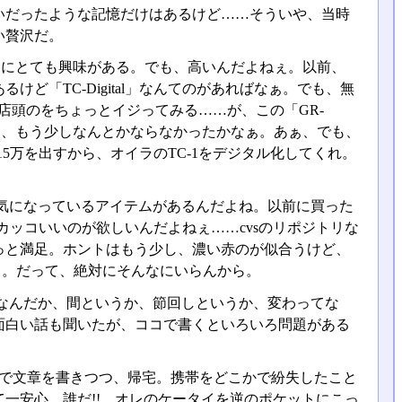
らいだったような記憶だけはあるけど……そういや、当時
い贅沢だ。
al」にとても興味がある。でも、高いんだよねぇ。以前、
があるけど「TC-Digital」なんてのがあればなぁ。でも、無
る。店頭のをちょっとイジってみる……が、この「GR-
から、もう少しなんとかならなかったかなぁ。あぁ、でも、
、15万を出すから、オイラのTC-1をデジタル化してくれ。
気になっているアイテムがあるんだよね。以前に買った
カッコいいのが欲しいんだよねぇ……cvsのリポジトリな
っと満足。ホントはもう少し、濃い赤のが似合うけど、
イス。だって、絶対にそんなにいらんから。
なんだか、間というか、節回しというか、変わってな
面白い話も聞いたが、ココで書くといろいろ問題がある
Cで文章を書きつつ、帰宅。携帯をどこかで紛失したこと
一安心。誰だ!! オレのケータイを逆のポケットにこっ