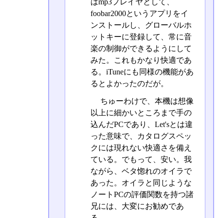
はmp3プレイヤとして、
foobar2000というアプリをイ
ンストールし、グローバルホ
ットキーに登録して、常に音
楽の制御ができるようにして
みた。これもかなり快適であ
る。iTuneにも同様の機能があ
るとよかったのだが。
ちゅーわけで、本機は想像
以上に細かいところまで手の
込んだPCであり、Let'sとは違
った意味で、カタログスペッ
クには現れない快適さを備え
ている。でもって、安い。我
ながら、ベタ惚れのオイラで
あった。オイラと同じような
ノートPCの評価関数を持つ諸
兄には、大変にお勧めであ
る。