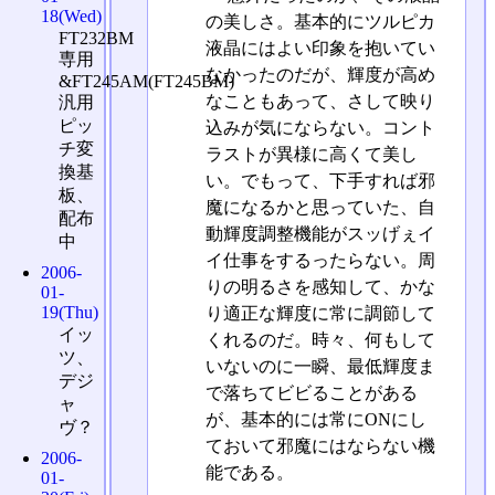
18(Wed)
の美しさ。基本的にツルピカ
FT232BM
液晶にはよい印象を抱いてい
専用
なかったのだが、輝度が高め
&FT245AM(FT245BM)
なこともあって、さして映り
汎用
ピッ
込みが気にならない。コント
チ変
ラストが異様に高くて美し
換基
い。でもって、下手すれば邪
板、
魔になるかと思っていた、自
配布
動輝度調整機能がスッげぇイ
中
イ仕事をするったらない。周
2006-
りの明るさを感知して、かな
01-
19(Thu)
り適正な輝度に常に調節して
イッ
くれるのだ。時々、何もして
ツ、
いないのに一瞬、最低輝度ま
デジ
で落ちてビビることがある
ャ
が、基本的には常にONにし
ヴ？
ておいて邪魔にはならない機
2006-
能である。
01-