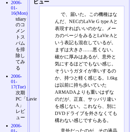
ビュー
2006-
01-
16(Mon)
で、届いた。この機種はな
tdiary
んだ、NECのLaVie G type Aと
のコ
表現すればいいのかな。メー
メン
カのページをみるとLaVie Aと
トス
いう表記も混在しているが。
パム
を排
まずは大きさ……悪くない。
除し
確かに厚みはあるが、意外と
てみ
気にするほどでもない感じ。
る
そういうガタイが幸いするの
2006-
か、持つと軽く感じる。1.6kg
01-
は以前に持ち歩いていた
17(Tue)
ARMADAよりも重いはずな
次期
PC「Lavie
のだが、正直、サッパリ違い
A」
を感じない。これなら、別に
レビ
DVDドライブを外さなくても
ュー
構わない感じですらある。
2006-
意外だったのが、その液晶
01-