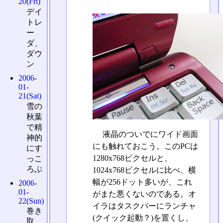
20(Fri)
デイ
トレ
ー
ダ、
ダウ
ン
2006-
01-
21(Sat)
雪の
秋葉
で精
液晶のついでにワイド画面
神的
にも触れておこう。このPCは
にす
1280x768ピクセルと、
っこ
ろぶ
1024x768ピクセルに比べ、横
幅が256ドット多いが、これ
2006-
01-
がまた悪くないのである。オ
22(Sun)
イラはタスクバーにランチャ
巻き
(クイック起動？)を置くし、
取