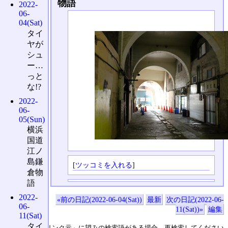
物語
2022-
06-
04(Sat)
タイ
ヤが
シュ
ー…
っと
な!?
2022-
06-
05(Sun)
横浜
国道
江ノ
島鎌
[
ツッコミを入れる
]
倉物
語
2022-
«前の日記(2022-06-04(Sat))
最新
次の日記(2022-06-
06-
11(Sat))»
編集
11(Sat)
タイ
↑の「本日のリンク元」に望みの検索語がある場合、再検索してください