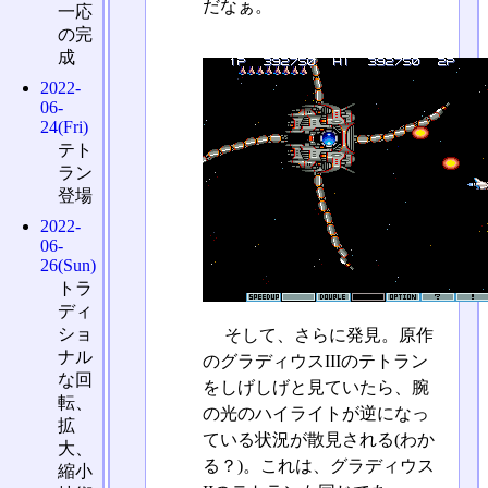
だなぁ。
一応
の完
成
2022-
06-
24(Fri)
テト
ラン
登場
2022-
06-
26(Sun)
トラ
ディ
ショ
そして、さらに発見。原作
ナル
のグラディウスIIIのテトラン
な回
をしげしげと見ていたら、腕
転、
の光のハイライトが逆になっ
拡
ている状況が散見される(わか
大、
る？)。これは、グラディウス
縮小