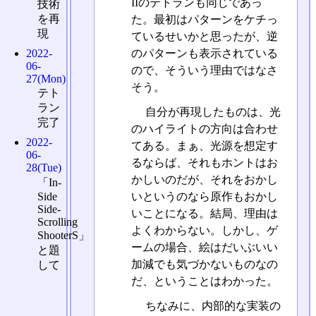
IIのテトランも同じであっ
技術
を再
た。最初はパターンをケチっ
現
ているせいかと思ったが、逆
のパターンも表示されている
2022-
06-
ので、そういう理由ではなさ
27(Mon)
そう。
テト
ラン
自分が再現したものは、光
完了
のハイライトの方向は合わせ
2022-
てある。まぁ、光源を想定す
06-
るならば、それもホントはお
28(Tue)
かしいのだが、それをおかし
「In-
いというのなら原作もおかし
Side
Side-
いことになる。結局、理由は
Scrolling
よくわからない。しかし、ゲ
ShooterS」
ームの場合、絵はだいぶいい
と題
加減でも気づかないものなの
して
だ、ということはわかった。
ちなみに、内部的な実装の