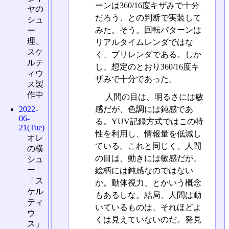
ーンは360/16度キザみで十分
ヤの
だろう、との判断で実装して
シュ
みた。そう。回転パターンは
ー
理、
リアルタイムレンダではな
スケ
く、プリレンダである。しか
ルテ
し、想定のとおり360/16度キ
ィウ
ザみで十分であった。
ス製
作中
人間の目は、明るさには敏
2022-
感だが、色調には鈍感であ
06-
る。YUV記録方式ではこの特
21(Tue)
性を利用し、情報量を低減し
オレ
ている。これと同じく、人間
の横
の目は、動きには敏感だが、
シュ
ー
絵柄には鈍感なのではない
「ス
か。動体視力、とかいう概念
ケル
もあるしな。結局、人間は動
ティ
いているものは、それほどよ
ウ
くは見えていないのだ。発見
ス」