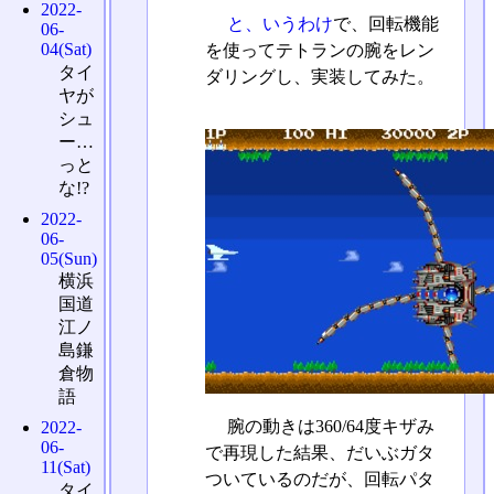
2022-
と、いうわけ
で、回転機能
06-
04(Sat)
を使ってテトランの腕をレン
タイ
ダリングし、実装してみた。
ヤが
シュ
ー…
っと
な!?
2022-
06-
05(Sun)
横浜
国道
江ノ
島鎌
倉物
語
腕の動きは360/64度キザみ
2022-
06-
で再現した結果、だいぶガタ
11(Sat)
ついているのだが、回転パタ
タイ