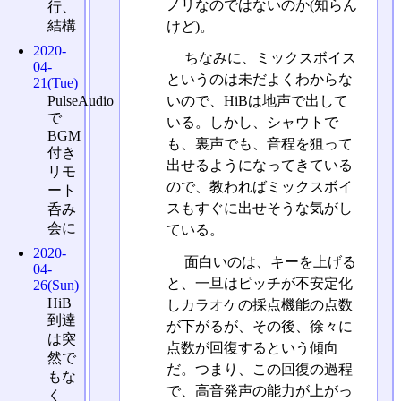
ノリなのではないのか(知らん
行、
結構
けど)。
2020-
ちなみに、ミックスボイス
04-
というのは未だよくわからな
21(Tue)
PulseAudio
いので、HiBは地声で出して
で
いる。しかし、シャウトで
BGM
も、裏声でも、音程を狙って
付き
出せるようになってきている
リモ
ので、教わればミックスボイ
ート
スもすぐに出せそうな気がし
呑み
会に
ている。
2020-
面白いのは、キーを上げる
04-
と、一旦はピッチが不安定化
26(Sun)
HiB
しカラオケの採点機能の点数
到達
が下がるが、その後、徐々に
は突
点数が回復するという傾向
然で
だ。つまり、この回復の過程
もな
で、高音発声の能力が上がっ
く