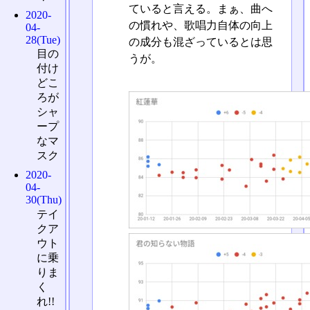
ていると言える。まぁ、曲へ
2020-
の慣れや、歌唱力自体の向上
04-
28(Tue)
の成分も混ざっているとは思
目の
うが。
付け
どこ
ろが
シャ
ープ
なマ
スク
2020-
04-
30(Thu)
テイ
クア
ウト
に乗
りま
く
れ!!