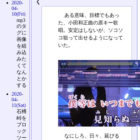
く
2020-
04-
10(Fri)
ある意味、目標でもあっ
mp3
た、小田和正曲の原キー歌
のタ
唱。安定はしないが、ソコソ
グに
コ狙って出せるようになって
画像
いた。
を組
み込
みた
くて
なん
とか
する
2020-
04-
11(Sat)
石榑
峠を
ブロ
ック
なにしろ、日々、延びる
ツー