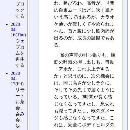
わ、延びるわ、高音が。世間
ブロ
の自粛ムードはどこ吹く風と
ック
する
いう感じではあるが、カラオ
ケ通いが楽しくてやめられま
2020-
04-
へん。首と腹に少し筋肉痛が
16(Thu)
出るのが、成長の証拠でもあ
ウェ
る。
ブカ
ムを
喉の声帯の引っ張りも、腹
再生
筋の呼気の押し出しも、毎度
する
「アホか、これ以上デキる
2020-
か」と思うのに、次の機会に
04-
は、同じ高さが少しラクに、
17(Fri)
リモ
そしてその先まで届くように
ート
なっている。3時間が長く感
お茶
じなくなってきたし、息切れ
会、
も減ってきたし、喉のダメー
呑み
ジも感じなくなってきた。こ
会、
れは、完全にボディビルダの
決