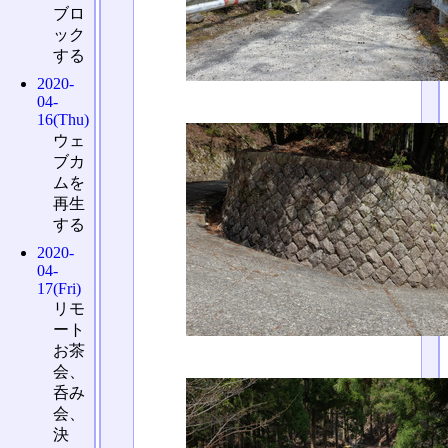
ブロ
ック
する
2020-
04-
16(Thu)
ウェ
ブカ
ムを
再生
する
2020-
04-
17(Fri)
リモ
ート
お茶
会、
呑み
会、
決