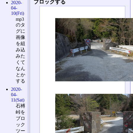
ブロックする
2020-
04-
10(Fri)
mp3
のタ
グに
画像
を組
み込
みた
くて
なん
とか
する
2020-
04-
11(Sat)
石榑
峠を
ブロ
ック
ツー