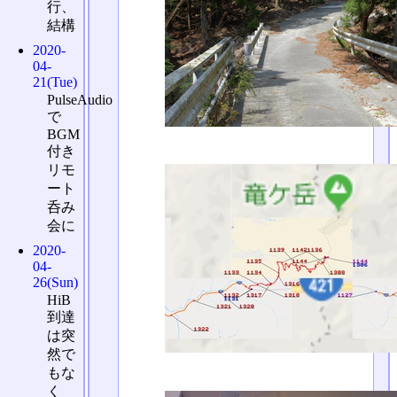
行、
結構
2020-
04-
21(Tue)
PulseAudio
で
BGM
付き
リモ
ート
呑み
会に
2020-
04-
26(Sun)
HiB
到達
は突
然で
もな
く