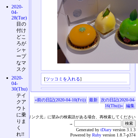
2020-
04-
28(Tue)
目の
付け
どこ
ろが
シャ
ープ
なマ
スク
2020-
[
ツッコミを入れる
]
04-
30(Thu)
テイ
«前の日記(2020-04-10(Fri))
最新
次の日記(2020-04-
クア
16(Thu))»
編集
ウト
に乗
↑の「本日のリンク元」に望みの検索語がある場合、再検索してください
りま
→
く
Generated by
tDiary
version 3.1.3
れ!!
Powered by
Ruby
version 1.8.7-p374