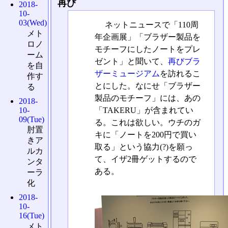
再び
2018-
10-
03(Wed)
ネットニュースで「110周
メト
年企画展」「ブラザー製品を
ロノ
モチーフにしたノートをプレ
ーム
ゼント」と聞いて、
再びブラ
を自
ザーミュージアム
を訪れるこ
作す
とにした。なにせ「ブラザー
る
製品のモチーフ」には、あの
2018-
「TAKERU」が含まれてい
10-
09(Tue)
る。これは欲しい。ウチのガ
肘置
キに「ノートを200円で買い
きア
取る」という協力(?)を願っ
ルカ
て、イザ2冊ゲットするので
ンタ
ある。
ーラ
化
2018-
10-
16(Tue)
メト