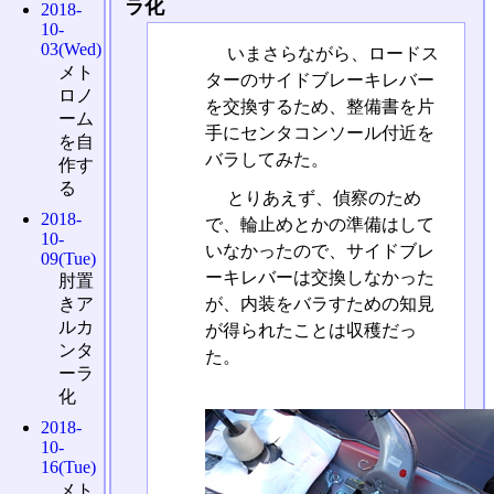
ラ化
2018-
10-
03(Wed)
いまさらながら、ロードス
メト
ターのサイドブレーキレバー
ロノ
を交換するため、整備書を片
ーム
手にセンタコンソール付近を
を自
バラしてみた。
作す
る
とりあえず、偵察のため
2018-
で、輪止めとかの準備はして
10-
いなかったので、サイドブレ
09(Tue)
ーキレバーは交換しなかった
肘置
が、内装をバラすための知見
きア
ルカ
が得られたことは収穫だっ
ンタ
た。
ーラ
化
2018-
10-
16(Tue)
メト