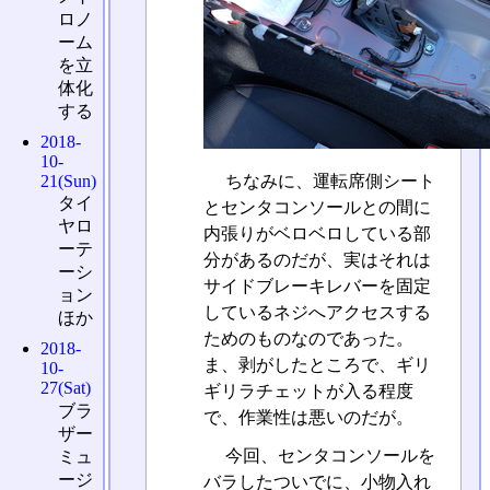
ロノ
ーム
を立
体化
する
2018-
10-
21(Sun)
ちなみに、運転席側シート
タイ
とセンタコンソールとの間に
ヤロ
内張りがベロベロしている部
ーテ
分があるのだが、実はそれは
ーシ
サイドブレーキレバーを固定
ョン
しているネジへアクセスする
ほか
ためのものなのであった。
2018-
ま、剥がしたところで、ギリ
10-
27(Sat)
ギリラチェットが入る程度
ブラ
で、作業性は悪いのだが。
ザー
今回、センタコンソールを
ミュ
ージ
バラしたついでに、小物入れ