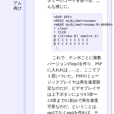
ダミーのコードを並べる。こ
アム
んな感じに。
再び
<DSP OFF>

<MIDI midi/metronome>

<WAVE midi/metronome:M:48000>

! clear

! t120

@ (stroke-0) <metro-1>

@ C C C C C C C C

@ C C C C C C C C

 :
これで、テンポごとに複数
バージョンのmp3を作り、PSP
に入れれば……と、ここでフ
ト思いついた。PSPのミュー
ジックプレイヤは再生速度固
定なのだが、ビデオプレイヤ
は上下ボタンにより0.5倍〜
2.0倍まで0.1刻みで再生速度
可変なのだ。ということは、
mp3でなくmp4を作れば、テ