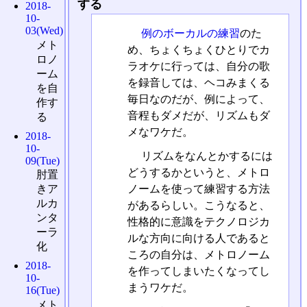
する
2018-
10-
03(Wed)
例のボーカルの練習
のた
メト
め、ちょくちょくひとりでカ
ロノ
ラオケに行っては、自分の歌
ーム
を録音しては、ヘコみまくる
を自
毎日なのだが、例によって、
作す
音程もダメだが、リズムもダ
る
メなワケだ。
2018-
10-
リズムをなんとかするには
09(Tue)
どうするかというと、メトロ
肘置
ノームを使って練習する方法
きア
ルカ
があるらしい。こうなると、
ンタ
性格的に意識をテクノロジカ
ーラ
ルな方向に向ける人であると
化
ころの自分は、メトロノーム
2018-
を作ってしまいたくなってし
10-
まうワケだ。
16(Tue)
メト