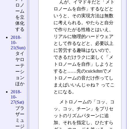
んが、イマドキだと「メト
ロノ
ロノームを自作」するなどと
ーム
いうと、その実現方法は無数
を立
に考えられる。やたらと自分
体化
する
で作りたがる性格とはいえ、
リアルに物理的ハードウェア
2018-
10-
として作るなどと、必要以上
21(Sun)
に苦労する趣味はないので、
タイ
できるだけラクに楽しく「メ
ヤロ
トロノームを自作」しようと
ーテ
すると……先のcuickdtmでメ
ーシ
ョン
トロノームの音だけ作ってし
ほか
まえばいいんじゃね？ ってこ
とになる。
2018-
10-
メトロノームの「コッ、コ
27(Sat)
ブラ
ッ、コッ、チーン」をプリセ
ザー
ットのリズムパターンに追
ミュ
加、それを指定し、ひたすら
ージ