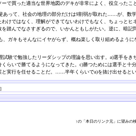
ソーで買った適当な世界地図のデキが非常によく、役立ったこ
斐あって、社会の地理の部分だけは9割弱が取れた……が、数
たわけではなく、理解ができてないわけでもなく、ちょっとヒ
数を踏んでなさすぎるので、いかんともしがたい。逆に、暗記
も、ガキもそんなにイヤがらず、概ね楽しく取り組めるように
理試験で勉強したリーダシップの理論を思い出す。a)選手をき
分くらいで勝てるようになってきた。c)勝つためには選手と十分
案と実行を任せることだ。……半年くらいでa)を抜け出せると
る
]
↑の「本日のリンク元」に望みの