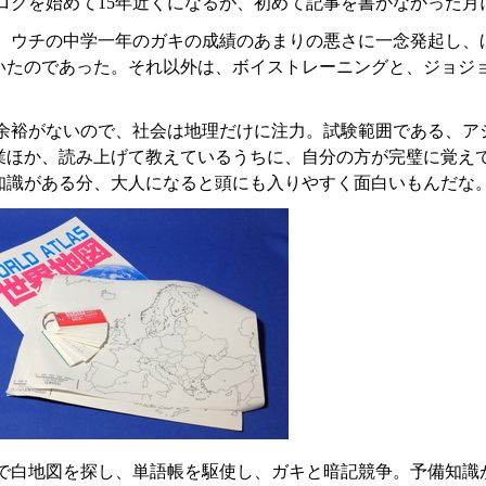
ログを始めて15年近くになるが、初めて記事を書かなかった月
、ウチの中学一年のガキの成績のあまりの悪さに一念発起し、
いたのであった。それ以外は、ボイストレーニングと、ジョジ
。
余裕がないので、社会は地理だけに注力。試験範囲である、ア
業ほか、読み上げて教えているうちに、自分の方が完璧に覚え
知識がある分、大人になると頭にも入りやすく面白いもんだな
で白地図を探し、単語帳を駆使し、ガキと暗記競争。予備知識