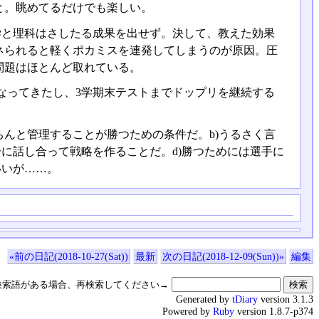
と。眺めてるだけでも楽しい。
学と理科はさしたる成果を出せず。決して、教えた効果
ネられると軽くポカミスを連発してしまうのが原因。圧
問題はほとんど取れている。
なってきたし、3学期末テストまでドップリを継続する
ちんと管理することが勝つための条件だ。b)うるさく言
に話し合って戦略を作ることだ。d)勝つためには選手に
いいが……。
«前の日記(2018-10-27(Sat))
最新
次の日記(2018-12-09(Sun))»
編集
検索語がある場合、再検索してください→
Generated by
tDiary
version 3.1.3
Powered by
Ruby
version 1.8.7-p374