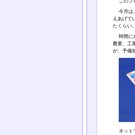
このブ
今月は
えあげて
たくらい
時間に
農業、工
が、予備
ネット