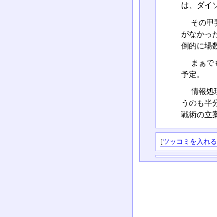
は、ダイ
その甲
がなかっ
倒的に場
まぁで
予定。
情報処
うのも半
戦術の立
[
ツッコミを入れ