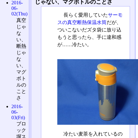
じゃない、マグボトルのことさ
2016-
06-
02(Thu)
長らく愛用していた
サーモ
真空
スの真空断熱保温水筒
だが、
じゃ
ついこないだズタ袋に放り込
な
もうと思ったら、手に違和感
い、
が……冷たい。
断熱
じゃ
な
い、
マグ
ボト
ルの
こと
さ
2016-
06-
03(Fri)
ブロ
ック
冷たい麦茶を入れているの
塀ス