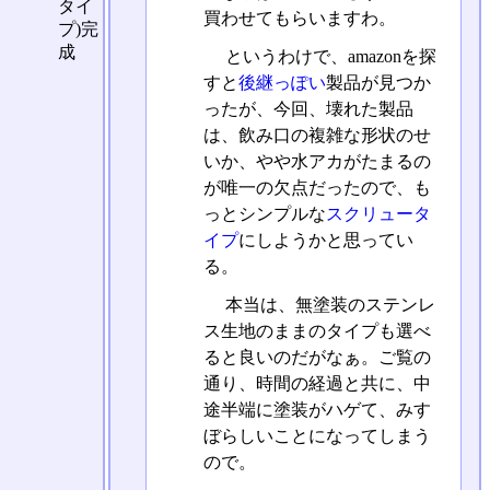
タイ
買わせてもらいますわ。
プ)完
成
というわけで、amazonを探
すと
後継っぽい
製品が見つか
ったが、今回、壊れた製品
は、飲み口の複雑な形状のせ
いか、やや水アカがたまるの
が唯一の欠点だったので、も
っとシンプルな
スクリュータ
イプ
にしようかと思ってい
る。
本当は、無塗装のステンレ
ス生地のままのタイプも選べ
ると良いのだがなぁ。ご覧の
通り、時間の経過と共に、中
途半端に塗装がハゲて、みす
ぼらしいことになってしまう
ので。