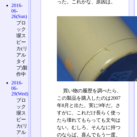
った。これかな、原因は。
2016-
06-
26(Sun)
ブロ
ック
塀ス
ピー
カ(リ
アル
タイ
プ)製
作中
2016-
06-
買い物の履歴を調べたら、
29(Wed)
この製品を購入したのは2007
ブロ
年8月と出た。実に9年だ。さ
ック
すがに、これだけ長らく使っ
塀ス
ピー
たら壊れてもらっても文句は
カ(リ
ない。むしろ、そんなに持つ
アル
のならば、喜んでもう一度、