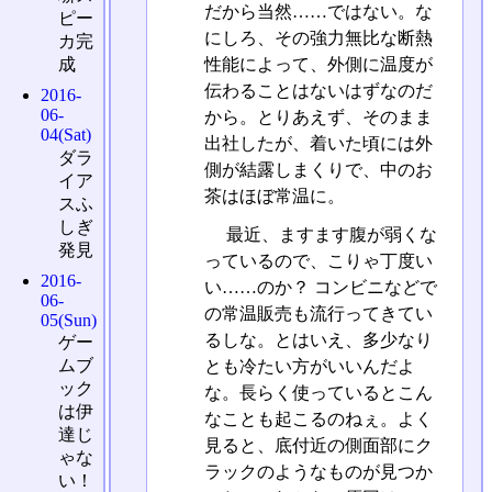
だから当然……ではない。な
ピー
にしろ、その強力無比な断熱
カ完
性能によって、外側に温度が
成
伝わることはないはずなのだ
2016-
06-
から。とりあえず、そのまま
04(Sat)
出社したが、着いた頃には外
ダラ
側が結露しまくりで、中のお
イア
茶はほぼ常温に。
スふ
しぎ
最近、ますます腹が弱くな
発見
っているので、こりゃ丁度い
2016-
い……のか？ コンビニなどで
06-
の常温販売も流行ってきてい
05(Sun)
るしな。とはいえ、多少なり
ゲー
ムブ
とも冷たい方がいいんだよ
ック
な。長らく使っているとこん
は伊
なことも起こるのねぇ。よく
達じ
見ると、底付近の側面部にク
ゃな
ラックのようなものが見つか
い！