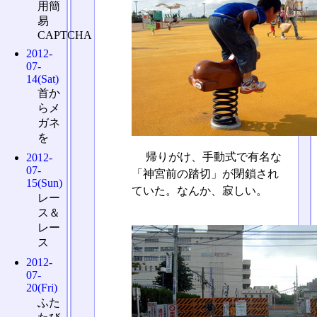
用簡
易
CAPTCHA
2012-
07-
14(Sat)
首か
らメ
ガネ
を
帰りがけ、手動式で有名な
2012-
07-
「神宮前の踏切」が閉鎖され
15(Sun)
ていた。なんか、寂しい。
レー
ス＆
レー
ス
2012-
07-
20(Fri)
ふた