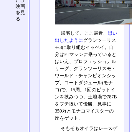
たび
映画
を見
る
帰宅して、ここ最近、
思い
出したように
グランツーリス
モ3に取り組むイッペイ。自
分はF1マシンに乗っていると
はいえ、プロフェッショナル
リーグ、グランツーリスモ・
ワールド・チャンピオンシッ
プ、コートダジュール(モナ
コ)で、15周。1回のピットイ
ンを挟みつつ、土壇場で787B
をブチ抜いて優勝。見事に
350万とモナコマイスターの
座をゲット。
そもそもオイラはレースゲ