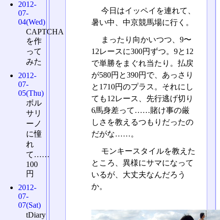
2012-
今日はイッペイを連れて、
07-
04(Wed)
暑い中、中京競馬場に行く。
CAPTCHA
まったり向かいつつ、9〜
を作
って
12レースに300円ずつ。9と12
みた
で単勝をまぐれ当たり。払戻
が580円と390円で、あっさり
2012-
07-
と1710円のプラス。それにし
05(Thu)
ても12レース、先行逃げ切り
ボル
6馬身差って……賭け事の厳
サリ
しさを教えるつもりだったの
ーノ
だがな……。
に憧
れ
モンキースタイルを教えた
て……
ところ、異様にサマになって
100
円
いるが、大丈夫なんだろう
か。
2012-
07-
07(Sat)
tDiary