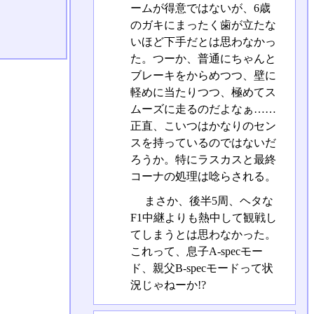
ームが得意ではないが、6歳
のガキにまったく歯が立たな
いほど下手だとは思わなかっ
た。つーか、普通にちゃんと
ブレーキをからめつつ、壁に
軽めに当たりつつ、極めてス
ムーズに走るのだよなぁ……
正直、こいつはかなりのセン
スを持っているのではないだ
ろうか。特にラスカスと最終
コーナの処理は唸らされる。
まさか、後半5周、ヘタな
F1中継よりも熱中して観戦し
てしまうとは思わなかった。
これって、息子A-specモー
ド、親父B-specモードって状
況じゃねーか!?