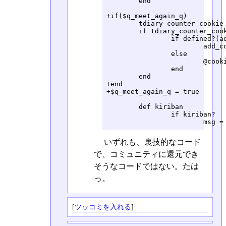
 	end

+if($q_meet_again_q)

 	tdiary_counter_cookie = TDiaryCounter.run(@cache_path, @cgi, @options)

 	if tdiary_counter_cookie

 		if defined?(add_cookie)

 			add_cookie(tdiary_counter_cookie)

 		else

 			@cookie = tdiary_counter_cookie if tdiary_counter_cookie

 		end

 	end

+end

+$q_meet_again_q = true

 	def kiriban

 		if kiriban?

いずれも、裏技的なコード
で、コミュニティに還元でき
そうなコードではない。たは
っ。
[
ツッコミを入れる
]