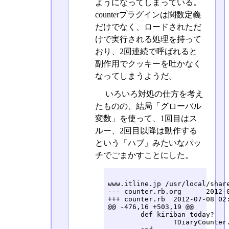
ようになってしまっている。
counterプラグインは関数定義
だけでなく、ロードされただ
けで実行される処理を持って
おり、2回連続で呼ばれると
副作用でクッキーを吐かなく
なってしまうようだ。
いろいろ対処の仕方を考え
たものの、結局「グローバル
変数」を使って、1回目はス
ルー、2回目以降は動作する
という「ハブ」みたいなパッ
チでごまかすことにした。
www.itline.jp /usr/local/share
--- counter.rb.org	2012-04-29 20:27:26.000000000 +0900

+++ counter.rb	2012-07-08 02:44:54.290040583 +0900

@@ -476,16 +503,19 @@

 	def kiriban_today?

 		TDiaryCounter.kiriban_today?
