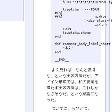
     h << "\t\t\t\t\t<INPUT ty
     tcaptcha = <<-FORM

 #{q}

 #{h}                </div>

                 <div class="t
                     コメント

     FORM

     tcaptcha.chomp

 end

 def comment_body_label_short

     '本文'                   
 end

 __END__
よく見れば「なんと強引
な」という実装方法だが、ア
ドイン形式では、私の要望を
満たす実装方法は、これしか
なさそうだ、という結論にな
った。
ついでに、もひとつ。