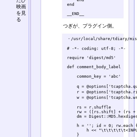
たび
 end

映画
を見
 __END__
る
つぎが、プラグイン側。
 ・/usr/local/share/tdiary/mis
 # -*- coding: utf-8; -*-

 require 'digest/md5'

 def comment_body_label

     common_key = 'abc'   
     q = @options['tcaptcha
     r = @options['tcaptc
     w = @options['tcaptch
     rs = r.shuffle

     rw = ([rs.shift] + (rs + 
     dm = Digest::MD5.hexdiges
     h = ''; id = 0; rw.each {
         h << "\t\t\t\t\t<INP
     }
