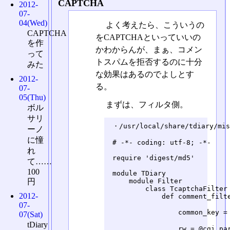
CAPTCHA
2012-
07-
04(Wed)
よく考えたら、こういうの
CAPTCHA
をCAPTCHAといっていいの
を作
かわからんが、まぁ、コメン
って
トスパムを拒否するのに十分
みた
な効果はあるのでよしとす
2012-
る。
07-
05(Thu)
まずは、フィルタ側。
ボル
サリ
 ・/usr/local/share/tdiary/mis
ーノ
に憧
 # -*- coding: utf-8; -*-

れ
 require 'digest/md5'

て……
100
 module TDiary

     module Filter

円
         class TcaptchaFilter 
2012-
             def comment_filte
07-
                 common_ke
07(Sat)
tDiary
                 rw = @cgi.par