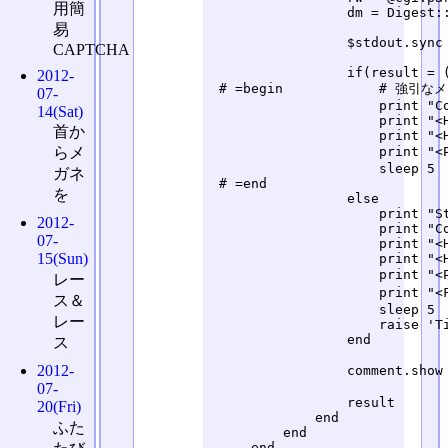
用簡
                 dm = Digest::
易
                 $stdout.sync 
CAPTCHA
                 if(result = (
2012-
 # =begin            #
07-
                     print "Co
14(Sat)
                     print "<
首か
                     print "<H
                     prin
らメ
                     sleep 5

ガネ
 # =end

を
                 else

                     print "St
2012-
                     print "Co
07-
                     print "<
15(Sun)
                     print "<H
                     print 
レー
                     print
ス＆
                     sleep 5

レー
                     raise 'Ti
                 end

ス
2012-
                 comment.sh
07-
                 result

20(Fri)
             end

ふた
         end

     end
