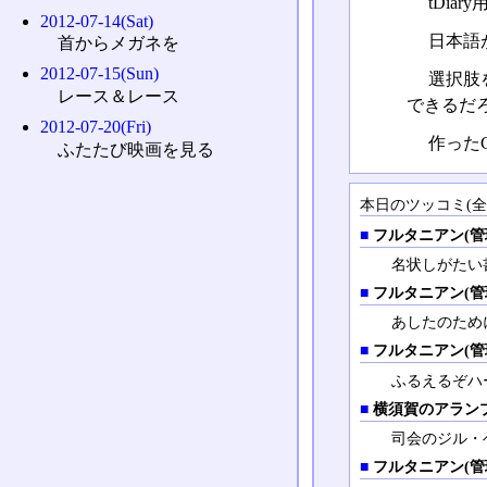
tDia
2012-07-14(Sat)
日本語
首からメガネを
2012-07-15(Sun)
選択肢
レース＆レース
できるだ
2012-07-20(Fri)
作った
ふたたび映画を見る
本日のツッコミ(全5
■
フルタニアン(管
名状しがたい
■
フルタニアン(管
あしたのため
■
フルタニアン(管
ふるえるぞハー
■
横須賀のアラン
司会のジル・
■
フルタニアン(管