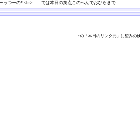
ーっつーの!!<br>……では本日の笑点このへんでおひらきで……
↑の「本日のリンク元」に望みの