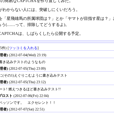
ry用の簡易なCAPTCHAを作り直してみた。
がわからない人には、突破しにくいだろう。
を「星飛雄馬の所属球団は？」とか「ヤマトが目指す星は？」
ろう(……って、排除してどうするよ)。
CAPTCHAは、しばらくしたら公開する予定。
件) [
ツッコミを入れる
]
理者)
(2012-07-04(Wed) 23:19)
書き込みテストのようなもの
理者)
(2012-07-05(Thu) 23:09)
に(その1)えぐりこむように書き込みテスト
理者)
(2012-07-05(Thu) 23:12)
ト! 燃えつきるほど書き込みテスト!!
プロスト
(2012-07-06(Fri) 22:04)
ベッソンです。 エクセレント！！
理者)
(2012-07-07(Sat) 22:51)