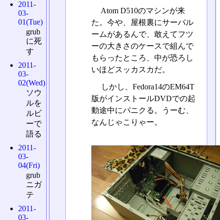
2011-
Atom D510のマシンが来
03-
01(Tue)
た。今や、屋根裏にサーバル
grub
ームがあるんで、敢えてフツ
に死
ーの大きさのケースで組んで
す
もらったところ、中が恐ろし
2011-
いほどスッカスカだ。
03-
02(Wed)
しかし、Fedora14のEM64T
ソウ
版がインストールDVDでの起
ルを
動途中にパニクる。うーむ、
ルビ
なんじゃこりゃー。
ーで
語る
2011-
03-
04(Fri)
grub
ニガ
テ
2011-
03-