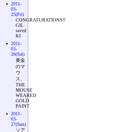
2011-
03-
25(Fri)
CONGRATURATIONS!!
GIL
saved
KI
2011-
03-
26(Sat)
黄金
のマ
ウ
ス、
THE
MOUSE
WEARED
GOLD
PAINT
2011-
03-
27(Sun)
ソア