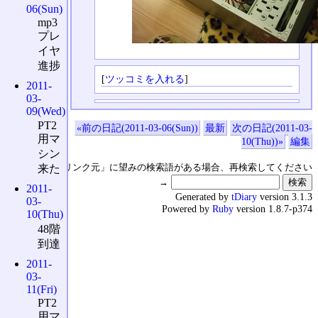
06(Sun)
mp3
プレ
イヤ
進捗
[
ツッコミを入れる
]
2011-
03-
09(Wed)
PT2
«前の日記(2011-03-06(Sun))
最新
次の日記(2011-03-
用マ
10(Thu))»
編集
シン
↑の「本日のリンク元」に望みの検索語がある場合、再検索してください
来た
→
2011-
Generated by
tDiary
version 3.1.3
03-
Powered by
Ruby
version 1.8.7-p374
10(Thu)
48階
到達
2011-
03-
11(Fri)
PT2
用マ