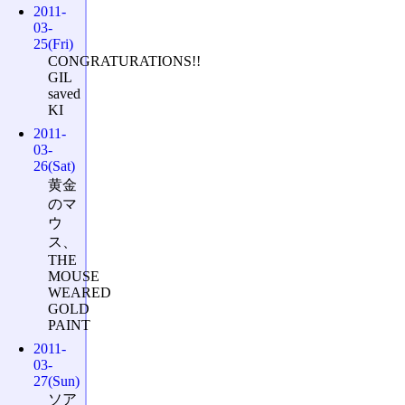
2011-
03-
25(Fri)
CONGRATURATIONS!!
GIL
saved
KI
2011-
03-
26(Sat)
黄金
のマ
ウ
ス、
THE
MOUSE
WEARED
GOLD
PAINT
2011-
03-
27(Sun)
ソア