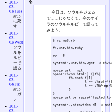
る
2011-
03-
01(Tue)
今日は、ソウルをジェム
grub
で……じゃなくて、今のオイ
に死
ラのソウルをルビーで語って
す
みよう。
2011-
03-
$ vi ma3.rb

02(Wed)
ソウ
#!/usr/bin/ruby

ルを
ep = 8

ルビ
ーで
system('/usr/bin/wget -O ch260
語る
movie_url = nil

open('ch260.html') {|fh|

2011-
	fh.each {|l|

03-
		l =~ /href="([^"]+)"/ and movie_url = $1

04(Fri)
		l =~ /第#{ep}話/ and break

grub
	}

}

ニガ
movie_url or raise('failed to 
テ
system("./nicovideo-dl -u mail
2011-
03-