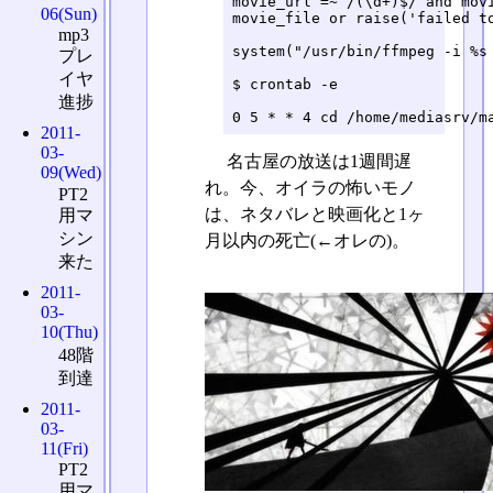
movie_url =~ /(\d+)$/ and movi
06(Sun)
movie_file or raise('failed to
mp3
system("/usr/bin/ffmpeg -i %s
プレ
イヤ
$ crontab -e

進捗
0 5 * * 4 cd /home/mediasrv/m
2011-
03-
名古屋の放送は1週間遅
09(Wed)
れ。今、オイラの怖いモノ
PT2
は、ネタバレと映画化と1ヶ
用マ
シン
月以内の死亡(←オレの)。
来た
2011-
03-
10(Thu)
48階
到達
2011-
03-
11(Fri)
PT2
用マ