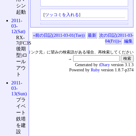
シン
起動
[
ツッコミを入れる
]
2011-
03-
12(Sat)
«前の日記(2011-03-01(Tue))
最新
次の日記(2011-03-
RX-
04(Fri))»
編集
7(FC3S
後期
↑の「本日のリンク元」に望みの検索語がある場合、再検索してください
型)ロ
→
ール
Generated by
tDiary
version 3.1.3
アウ
Powered by
Ruby
version 1.8.7-p374
ト
2011-
03-
13(Sun)
プラ
イベ
ート
鉄塔
を建
設