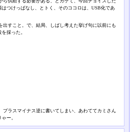
から供給する必要がある、とカケて、今回チョイスした
はつけっぱなし、とトく、そのココロは、USB化であ
を出すこと。で、結局、しばし考えた挙げ句に以前にも
段を採った。
、プラスマイナス逆に書いてしまい、あわててカミさん
りゃー。