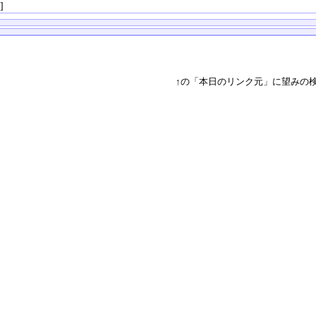
る
]
↑の「本日のリンク元」に望みの