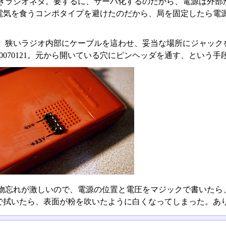
きラジオネタ。要するに、サーバ化するのだから、電源は外部
電気を食うコンポタイプを避けたのだから、局を固定したら電源
、狭いラジオ内部にケーブルを這わせ、妥当な場所にジャック
0070121。元から開いている穴にピンヘッダを通す、という手
物忘れが激しいので、電源の位置と電圧をマジックで書いたら
で拭いたら、表面が粉を吹いたように白くなってしまった。あ