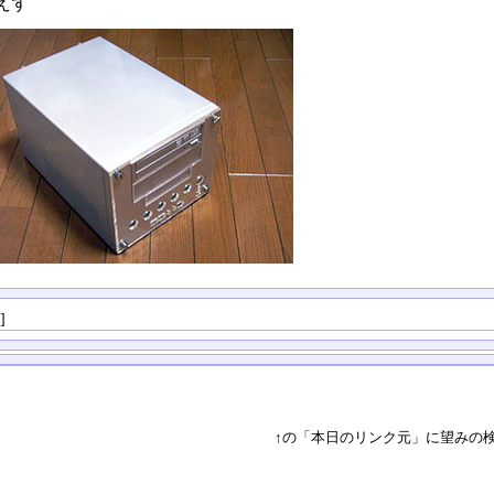
えず
る
]
↑の「本日のリンク元」に望みの