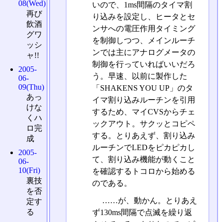
08(Wed)
いので、1ms間隔のタイマ割
再び
り込みを設定し、ヒータとセ
飲酒
ンサへの電圧作用タイミング
グワ
を制御しつつ、メインルーチ
ッシ
ンでは主にアナログメータの
ャ!!
制御を行っていればいいだろ
2005-
う。早速、以前に製作した
06-
09(Thu)
「SHAKENS YOU UP」のタ
あっ
イマ割り込みルーチンを引用
けな
するため、マイCVSからチェ
くハ
ックアウト。サクッとコピペ
ロ完
する。とりあえず、割り込み
成
ルーチンでLEDをピカピカし
2005-
て、割り込み機能が動くこと
06-
10(Fri)
を確認するトコロから始める
裏技
のである。
を否
……が、動かん。とりあえ
定す
る
ず130ms間隔で点滅を繰り返