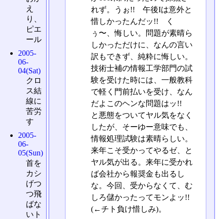
え
れず。うぉ!! 午後Iは意外と
り、
惜しかったんだッ!! く
ピエ
ぅ〜、悔しい。問題が素晴ら
ール
しかっただけに、なんの言い
2005-
訳もできず、純粋に悔しい。
06-
技術士補の情報工学部門の試
04(Sat)
験を受けた時には、一般教科
クロ
ス結
で軽く門前払いを受け、なん
線に
だよこのヘンな問題はッ!!
苦労
と悪態をついてヤル気をなく
す
したが、そーゆー意味でも、
2005-
情報処理試験は素晴らしい。
06-
来年こそ受かってやるゼ、と
05(Sun)
ヤル気が出る。来年に受かれ
首を
カシ
ば会社から報奨金も出るし
げつ
な。今回、受からなくて、む
つ飛
しろ儲かったってモンよッ!!
ばな
(←チト負け惜しみ)。
いト