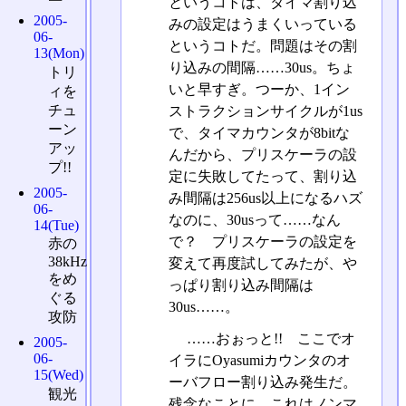
というコトは、タイマ割り込
2005-
みの設定はうまくいっている
06-
というコトだ。問題はその割
13(Mon)
り込みの間隔……30us。ちょ
トリ
いと早すぎ。つーか、1イン
ィを
チュ
ストラクションサイクルが1us
ーン
で、タイマカウンタが8bitな
アッ
んだから、プリスケーラの設
プ!!
定に失敗してたって、割り込
2005-
み間隔は256us以上になるハズ
06-
なのに、30usって……なん
14(Tue)
で？ プリスケーラの設定を
赤の
38kHz
変えて再度試してみたが、や
をめ
っぱり割り込み間隔は
ぐる
30us……。
攻防
……おぉっと!! ここでオ
2005-
06-
イラにOyasumiカウンタのオ
15(Wed)
ーバフロー割り込み発生だ。
観光
残念なことに、これはノンマ