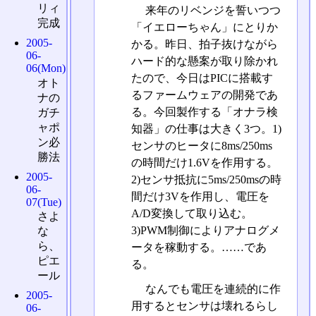
リィ
来年のリベンジを誓いつつ
完成
「イエローちゃん」にとりか
2005-
かる。昨日、拍子抜けながら
06-
ハード的な懸案が取り除かれ
06(Mon)
たので、今日はPICに搭載す
オト
るファームウェアの開発であ
ナの
る。今回製作する「オナラ検
ガチ
ャポ
知器」の仕事は大きく3つ。1)
ン必
センサのヒータに8ms/250ms
勝法
の時間だけ1.6Vを作用する。
2005-
2)センサ抵抗に5ms/250msの時
06-
間だけ3Vを作用し、電圧を
07(Tue)
A/D変換して取り込む。
さよ
3)PWM制御によりアナログメ
な
ら、
ータを稼動する。……であ
ピエ
る。
ール
なんでも電圧を連続的に作
2005-
用するとセンサは壊れるらし
06-