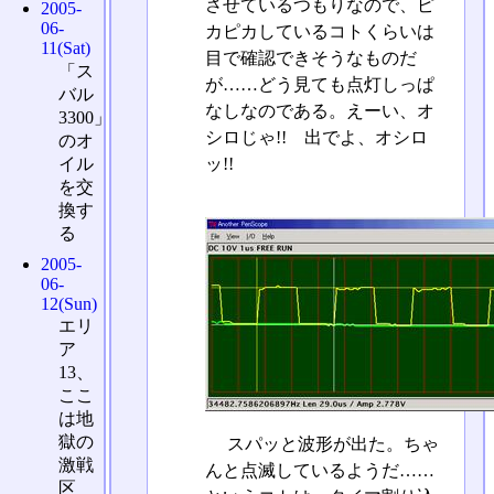
させているつもりなので、ピ
2005-
06-
カピカしているコトくらいは
11(Sat)
目で確認できそうなものだ
「ス
が……どう見ても点灯しっぱ
バル
なしなのである。えーい、オ
3300」
シロじゃ!! 出でよ、オシロ
のオ
イル
ッ!!
を交
換す
る
2005-
06-
12(Sun)
エリ
ア
13、
ここ
は地
獄の
スパッと波形が出た。ちゃ
激戦
んと点滅しているようだ……
区