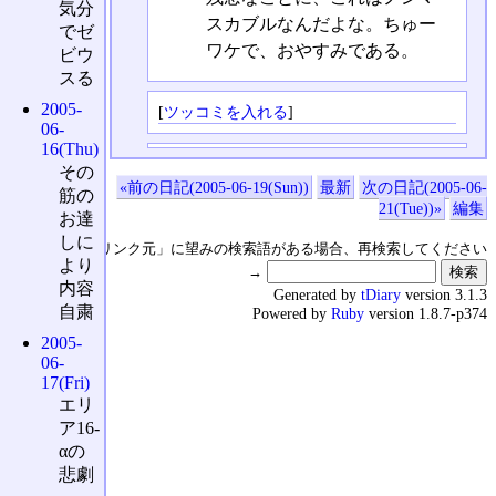
気分
スカブルなんだよな。ちゅー
でゼ
ワケで、おやすみである。
ビウ
スる
2005-
[
ツッコミを入れる
]
06-
16(Thu)
その
«前の日記(2005-06-19(Sun))
最新
次の日記(2005-06-
筋の
21(Tue))»
編集
お達
しに
↑の「本日のリンク元」に望みの検索語がある場合、再検索してください
より
→
内容
Generated by
tDiary
version 3.1.3
自粛
Powered by
Ruby
version 1.8.7-p374
2005-
06-
17(Fri)
エリ
ア16-
αの
悲劇