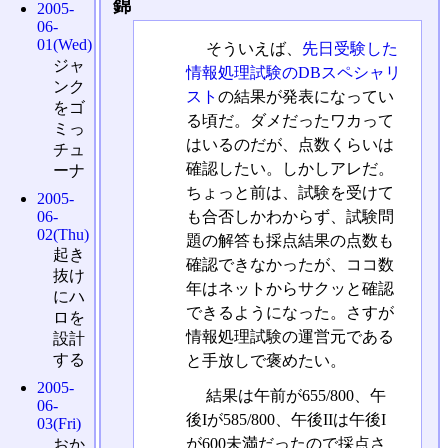
錦
2005-
06-
01(Wed)
そういえば、
先日受験した
ジャ
情報処理試験のDBスペシャリ
ンク
スト
の結果が発表になってい
をゴ
る頃だ。ダメだったワカって
ミっ
はいるのだが、点数くらいは
チュ
確認したい。しかしアレだ。
ーナ
ちょっと前は、試験を受けて
2005-
も合否しかわからず、試験問
06-
02(Thu)
題の解答も採点結果の点数も
起き
確認できなかったが、ココ数
抜け
年はネットからサクッと確認
にハ
できるようになった。さすが
ロを
情報処理試験の運営元である
設計
する
と手放しで褒めたい。
2005-
結果は午前が655/800、午
06-
後Iが585/800、午後IIは午後I
03(Fri)
が600未満だったので採点さ
おか