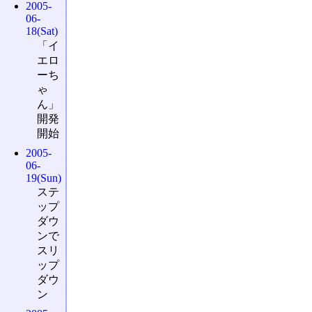
2005-
06-
18(Sat)
「イ
エロ
ーち
ゃ
ん」
開発
開始
2005-
06-
19(Sun)
ステ
ップ
ダウ
ンで
スリ
ップ
ダウ
ン