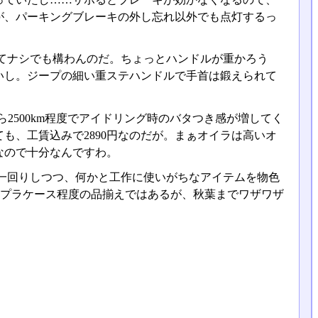
が、パーキングブレーキの外し忘れ以外でも点灯するっ
てナシでも構わんのだ。ちょっとハンドルが重かろう
いし。ジープの細い重ステハンドルで手首は鍛えられて
2500km程度でアイドリング時のバタつき感が増してく
も、工賃込みで2890円なのだが。まぁオイラは高いオ
なので十分なんですわ。
一回りしつつ、何かと工作に使いがちなアイテムを物色
各種プラケース程度の品揃えではあるが、秋葉までワザワザ