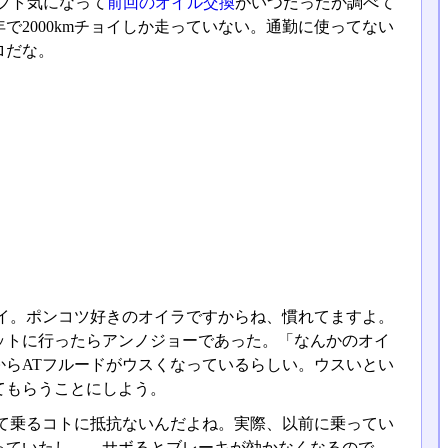
フト気になって
前回のオイル交換
がいつだったか調べて
年で2000kmチョイしか走っていない。通勤に使ってない
ロだな。
イ。ポンコツ好きのオイラですからね、慣れてますよ。
ットに行ったらアンノジョーであった。「なんかのオイ
らATフルードがウスくなっているらしい。ウスいとい
てもらうことにしよう。
て乗るコトに抵抗ないんだよね。実際、以前に乗ってい
っていたし……サボるとブレーキが効かなくなるので、