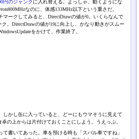
00円のジャンク
に入れ替える。よっしゃ、動くようにな
n800MHzなのに、体感133MHz以下という重さだ。
クしてみると、DirectDrawの値が0。いくらなんで
irectDrawの値が19に向上し、かなり動きがスムー
owsUpdateをかけて、作業終了。
。しかし缶に入っていると、どーにもウマそうに見えて
食卓の上からは片付けておくことにしよう。うえっぷ。
」って書いてあった。車を預ける時も「スバル車ですね」