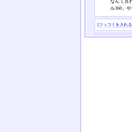
なんて言
ル360」
[
ツッコミを入れ