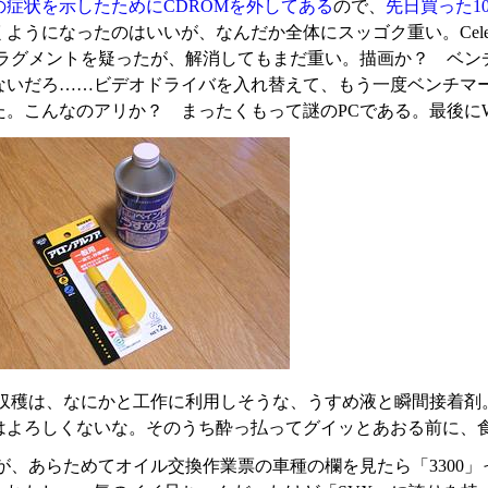
の症状を示したためにCDROMを外してある
ので、
先日買った1
ようになったのはいいが、なんだか全体にスッゴク重い。Celero
ラグメントを疑ったが、解消してもまだ重い。描画か？ ベンチマー
いだろ……ビデオドライバを入れ替えて、もう一度ベンチマーク。D
。こんなのアリか？ まったくもって謎のPCである。最後にWind
収穫は、なにかと工作に利用しそうな、うすめ液と瞬間接着剤
はよろしくないな。そのうち酔っ払ってグイッとあおる前に、
が、あらためてオイル交換作業票の車種の欄を見たら「3300