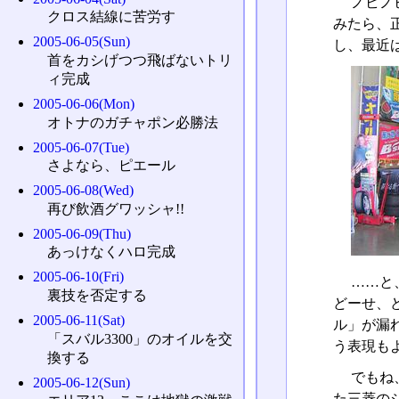
ノビノ
クロス結線に苦労す
みたら、正
2005-06-05(Sun)
し、最近
首をカシげつつ飛ばないトリ
ィ完成
2005-06-06(Mon)
オトナのガチャポン必勝法
2005-06-07(Tue)
さよなら、ピエール
2005-06-08(Wed)
再び飲酒グワッシャ!!
2005-06-09(Thu)
あっけなくハロ完成
2005-06-10(Fri)
……と
裏技を否定する
どーせ、
2005-06-11(Sat)
ル」が漏
「スバル3300」のオイルを交
う表現も
換する
でもね
2005-06-12(Sun)
た三菱の