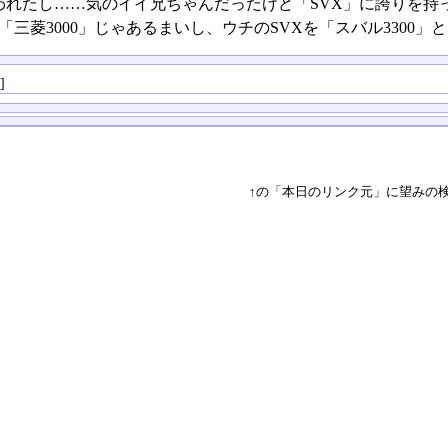
われたし……気のイイ兄ちゃんだったけど「SVX」に誇りを持
や「三菱3000」じゃあるまいし、ウチのSVXを「スバル3300」
る
]
↑の「本日のリンク元」に望みの