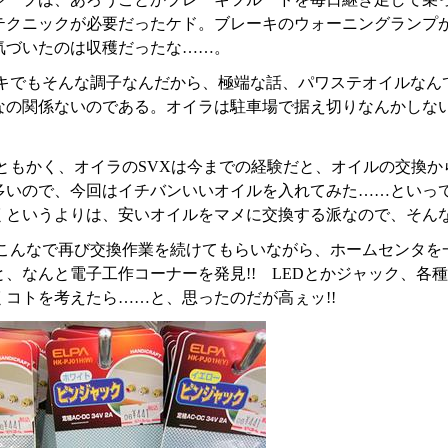
テクニックが必要だったケド。ブレーキのウォーニングランプ
気づいたのは収穫だったな……。
キでもそんな調子なんだから、極端な話、パワステオイルなん
なの関係ないのである。オイラは駐車場で据え切りなんかしな
ともかく、オイラのSVXは今までの経験だと、オイルの交換から
多いので、今回はイチバンいいオイルを入れてみた……といって
くというよりは、安いオイルをマメに交換する派なので、そん
こんなで再び交換作業を続けてもらいながら、ホームセンタを
と、なんと電子工作コーナーを発見!! LEDとかジャック、
くコトを考えたら……と、思ったのだが高ぇッ!!