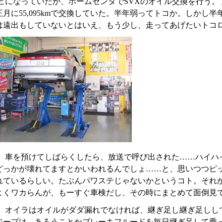
ビになっていたが、ホームセンタでSVXのオイル交換を行う。
月に55,095kmで交換していた。半年弱ってトコか。しかし半
は遠出もしていないとはいえ、もう少し、走ってあげたいトコ
、車を預けてしばらくしたら、放送で呼び出された……ハイハ
どっかが壊れてますとかいわれるんでしょ……と、思いつつピ
れているらしい。たぶんパワステじゃないかというコト。それか
よくワカらんが、もーすぐ車検だし、その時にまとめて面倒見
、オイラはオイルがダダ漏れでなければ、継ぎ足し継ぎ足しし
ジープは、あろうことかブレーキフルードを毎日継ぎ足して乗