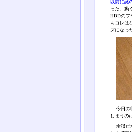
以前に謎
った。動く
HDDのフ
もコレはな
ズになった
今日の
しまうの
余談だ