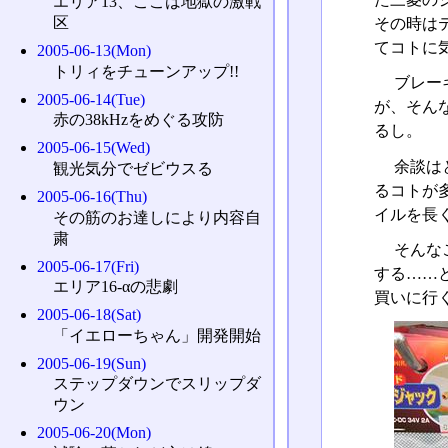
エリア13、ここは地獄の激戦
区
その時は
てコトに
2005-06-13(Mon)
トリィをチューンアップ!!
ブレー
2005-06-14(Tue)
が、そん
赤の38kHzをめぐる攻防
るし。
2005-06-15(Wed)
余談は
観光気分でゼビウスる
るコトが
2005-06-16(Thu)
イルを長
その筋のお達しにより内容自
粛
そんな
2005-06-17(Fri)
する……
エリア16-αの悲劇
買いに行
2005-06-18(Sat)
「イエローちゃん」開発開始
2005-06-19(Sun)
ステップダウンでスリップダ
ウン
2005-06-20(Mon)