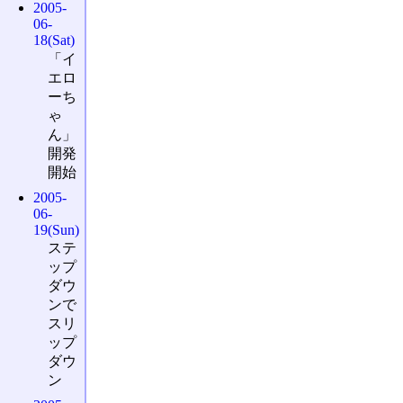
2005-
06-
18(Sat)
「イ
エロ
ーち
ゃ
ん」
開発
開始
2005-
06-
19(Sun)
ステ
ップ
ダウ
ンで
スリ
ップ
ダウ
ン