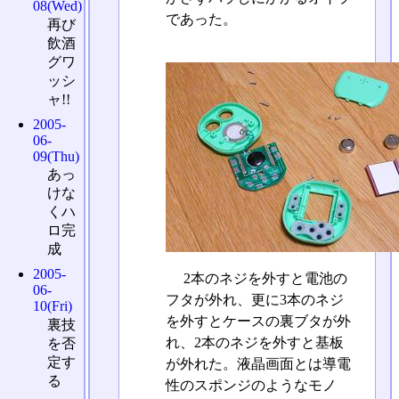
08(Wed)
であった。
再び
飲酒
グワ
ッシ
ャ!!
2005-
06-
09(Thu)
あっ
けな
くハ
ロ完
成
2005-
2本のネジを外すと電池の
06-
フタが外れ、更に3本のネジ
10(Fri)
を外すとケースの裏ブタが外
裏技
れ、2本のネジを外すと基板
を否
定す
が外れた。液晶画面とは導電
る
性のスポンジのようなモノ