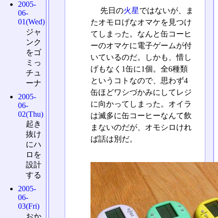
2005-
先日の
火星
ではないが、ま
06-
01(Wed)
たオモロげなオマケを見つけ
ジャ
てしまった。なんと缶コーヒ
ンク
ーのオマケに電子ゲームが付
をゴ
いているのだ。しかも、惜し
ミっ
げもなく1缶に1個。全6種類
チュ
というコトなので、思わず4
ーナ
缶ほどワシづかみにしてレジ
2005-
に向かってしまった。オイラ
06-
02(Thu)
は滅多に缶コーヒーなんて飲
起き
まないのだが、オモシロけれ
抜け
ば話は別だ。
にハ
ロを
設計
する
2005-
06-
03(Fri)
おか