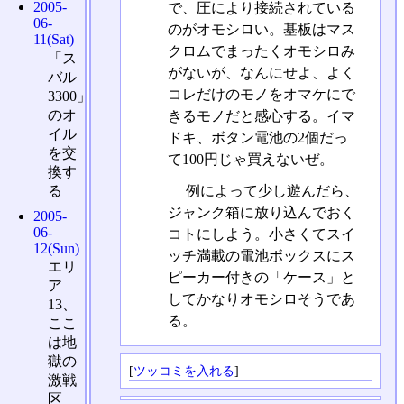
2005-
で、圧により接続されている
06-
のがオモシロい。基板はマス
11(Sat)
クロムでまったくオモシロみ
「ス
がないが、なんにせよ、よく
バル
コレだけのモノをオマケにで
3300」
のオ
きるモノだと感心する。イマ
イル
ドキ、ボタン電池の2個だっ
を交
て100円じゃ買えないぜ。
換す
る
例によって少し遊んだら、
ジャンク箱に放り込んでおく
2005-
06-
コトにしよう。小さくてスイ
12(Sun)
ッチ満載の電池ボックスにス
エリ
ピーカー付きの「ケース」と
ア
してかなりオモシロそうであ
13、
る。
ここ
は地
獄の
[
ツッコミを入れる
]
激戦
区