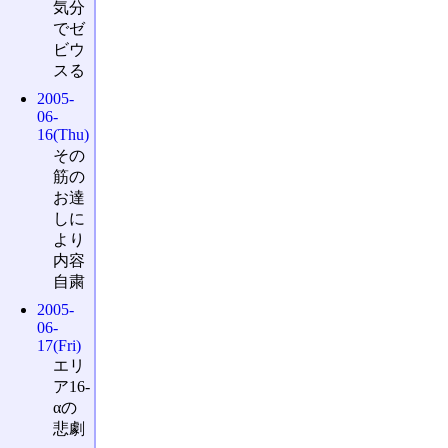
気分
でゼ
ビウ
スる
2005-
06-
16(Thu)
その
筋の
お達
しに
より
内容
自粛
2005-
06-
17(Fri)
エリ
ア16-
αの
悲劇