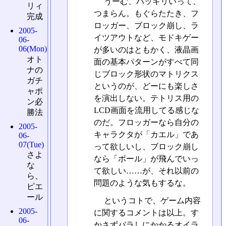
うーむ、ハッキリいって、
リィ
つまらん。もぐらたたき、フ
完成
ロッガー、ブロック崩し、ラ
2005-
イツアウトなど、モドキゲー
06-
06(Mon)
が多いのはともかく、液晶画
オト
面の基本パターンがすべて同
ナの
じブロック形状のマトリクス
ガチ
というのが、どーにも楽しさ
ャポ
を演出しない。テトリス用の
ン必
LCD画面を流用してる感じな
勝法
のだ。フロッガーなら自分の
2005-
キャラクタが「カエル」であ
06-
07(Tue)
って欲しいし、ブロック崩し
さよ
なら「ボール」が飛んでいっ
な
て欲しい……が、それ以前の
ら、
問題のような気もするな。
ピエ
ール
というコトで、ゲーム内容
2005-
に関するコメントは以上。す
06-
かさずバラしにかかるオイラ