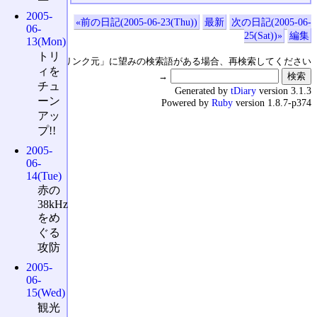
2005-
«前の日記(2005-06-23(Thu))
最新
次の日記(2005-06-
06-
25(Sat))»
編集
13(Mon)
トリ
↑の「本日のリンク元」に望みの検索語がある場合、再検索してください
ィを
→
チュ
Generated by
tDiary
version 3.1.3
ーン
Powered by
Ruby
version 1.8.7-p374
アッ
プ!!
2005-
06-
14(Tue)
赤の
38kHz
をめ
ぐる
攻防
2005-
06-
15(Wed)
観光