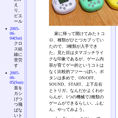
え
り、
ピエ
ール
2005-
06-
家に帰って開けてみたトコ
04(Sat)
ロ、種類がひとつカブってい
クロ
たので、3種類が入手でき
ス結
た。見た目はタマゴッチライ
線に
クな印象であるが、ゲーム内
苦労
容が育てゲー的というコトは
す
なく比較的フツーっぽい。ボ
2005-
06-
タンは多めで、ON/OFF、
05(Sun)
SOUND、START、上下左右
首を
とトリガ。なんだかよくわか
カシ
らんが、1つの機械で2種類の
げつ
ゲームができるらしい。ふむ
つ飛
ん。やってみよう。
ばな
いト