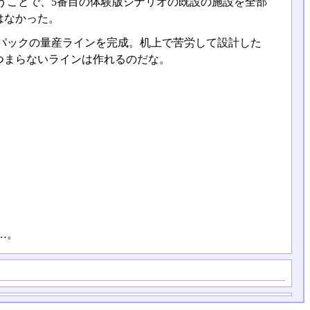
うことで、5番目の体験版シナリオの既設の施設を全部
はなかった。
パックの量産ラインを完成。机上で苦労して設計した
つまらないラインは作れるのだな。
…。