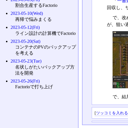
「
一番
割合生産するFactorio
回収し、
2023-05-10(Wed)
で、改
再帰で悩みまくる
が、狙い
2023-05-12(Fri)
ライン設計の計算機でFactorio
2023-05-20(Sat)
コンテナのPVのバックアップ
を考える
2023-05-23(Tue)
名状しがたいバックアップ方
法を開発
2023-05-26(Fri)
Factorioで打ち上げ
で、結
[
ツッコミを入れ