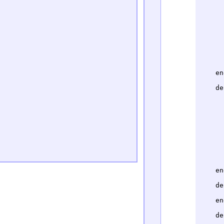
      
      
      
      
      
      
      
      
      
    end
    de
      
      
      
      
      
      
      
      
      
      
    end
    de
      
    end
    de
      