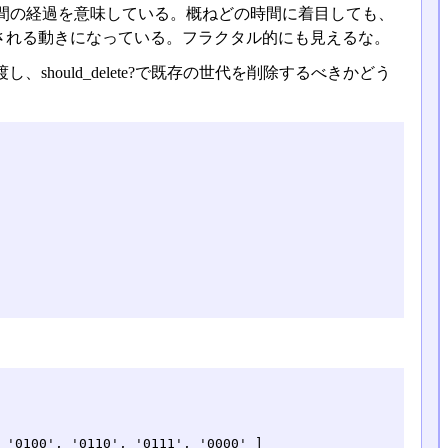
間の経過を意味している。概ねどの時間に着目しても、
される動きになっている。フラクタル的にも見えるな。
should_delete?で既存の世代を削除するべきかどう
 '0100', '0110', '0111', '0000' ]
