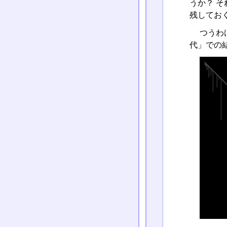
うか？ 
残してお
つうわ
代」での