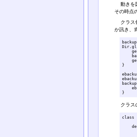
動きを
その時点
クラス化
か訊き、
backup
Dir.gl
    ge
    ba
    ge
}

ebacku
ebacku
backup
    eb
}
クラス
class 
    de
      
      