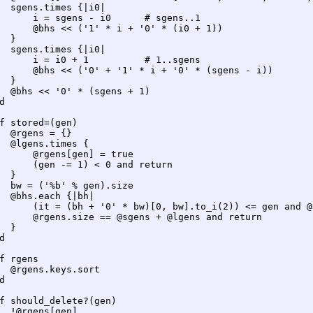
  sgens.times {|i0|

      i = sgens - i0      # sgens..1

      @bhs << ('1' * i + '0' * (i0 + 1))

  }

  sgens.times {|i0|

      i = i0 + 1          # 1..sgens

      @bhs << ('0' + '1' * i + '0' * (sgens - i))

  }

  @bhs << '0' * (sgens + 1)



f stored=(gen)

  @rgens = {}

  @lgens.times {

      @rgens[gen] = true

      (gen -= 1) < 0 and return

  }

  bw = ('%b' % gen).size

  @bhs.each {|bh|

      (it = (bh + '0' * bw)[0, bw].to_i(2)) <= gen and @
      @rgens.size == @sgens + @lgens and return

  }



f rgens

  @rgens.keys.sort



f should_delete?(gen)

  !@rgens[gen]
