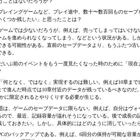
うことはないだろうか？
プレイングゲームなど、プレイ途中、数十〜数百回ものセーブ
いくつか残したい」と思ったことは？
ゲームでは少ないだろうが、例えば、売ってしまってはいけな
ームを進められなくなってしまう、などという状況がある。しかし
できる可能性がある。直前のセーブデータより、もうふたつ古
できる。
だいぶ前のイベントをもう一度見たくなった時のために「現在
？
「何となく、ではなく」実現するのは難しい。例えば10章まで
章まで進んだ時点では10章付近のデータが残っているべきなの
とかに限定されるとやりくりする必要が生じる。
題は、ゲームのセーブデータに限らない。例えば、自分はヴォ
るので、最近、記録容量が溢れそうになっている。後で成長の
残しておきたい。しかし、具体的にはどのように消していった
PCのバックアップである。例えば、6回分の保持が可能な容量