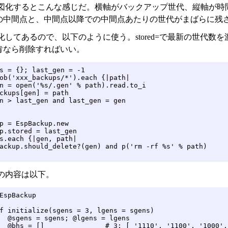
図化するとこんな感じだ。横軸がバックアップ世代、縦軸が時
の中間点と、中間点以降での中間点あたりの世代がまばらに残
してあるので、以下のように使う。stored=で最新の世代数を渡し、
肯なら削除すればいい。
s = {}; last_gen = -1

ob('xxx_backups/*').each {|path|

n = open('%s/.gen' % path).read.to_i

ckups[gen] = path

n > last_gen and last_gen = gen

p = EspBackup.new

p.stored = last_gen

s.each {|gen, path|

ackup.should_delete?(gen) and p('rm -rf %s' % path)

の内容は以下。
EspBackup

f initialize(sgens = 3, lgens = sgens)

  @sgens = sgens; @lgens = lgens

  @bhs = []               # 3: [ '1110', '1100', '1000',