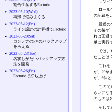
こうい
割合生産するFactorio
ロール
2023-05-10(Wed)
の記録を
再帰で悩みまくる
2023-05-12(Fri)
最近の
ライン設計の計算機でFactorio
その後ゲ
2023-05-20(Sat)
れば回避
コンテナのPVのバックアップ
単に実行
を考える
では、
2023-05-23(Tue)
たことは
名状しがたいバックアップ方
法を開発
これを
2023-05-26(Fri)
が、20
Factorioで打ち上げ
が、6個
この問
らいにな
のものは
そして